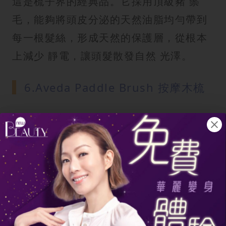
這是梳子界的經典品。它採用頂級豬 鬃
毛，能夠將頭皮分泌的天然油脂均勻帶到
每一根髮絲，形成天然的保護層，從根本
上減少 靜電，讓頭髮散發自然 光澤。
6.Aveda Paddle Brush 按摩木梳
採用天然木質，本身不易帶電，能減少 靜
電。其氣墊 設計和圓形 梳 齒，在梳頭時
能按摩 頭皮，舒緩頭皮 環境。
7.日本 VeSS 防靜電梳子
這款日本產品使用特殊導電纖維抗 靜電。