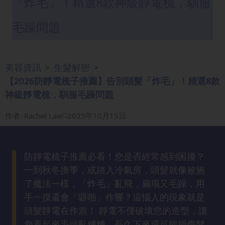
「炸毛」！精選8款神級靜電梳，馴服
眼
袋
毛躁問題
知
識
美容資訊
生髮解密
>
>
生
【2026防靜電梳子推薦】告別頭髮「炸毛」！精選8款
髮
神級靜電梳，馴服毛躁問題
解
密
作者
:
Rachel Law
2025年10月15日
去
印
防靜電梳子推薦必看！您是否經常感到困擾？
知
一到秋冬換季，或踏入冷氣房，頭髮就像被施
識
了魔法一樣，「炸毛」亂飛，扁塌又毛躁，用
手一摸還會「噼啪」作響？這惱人的現象就是
瘦
頭髮靜電在作祟！ 靜電不僅破壞您的造型，讓
面
您看起來毛躁亂糟糟，長久下來還可能損傷髮