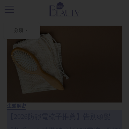
.
分類
粉
刺
黑
頭
百
科
美
白
生髮解密
去
【2026防靜電梳子推薦】告別頭髮
斑