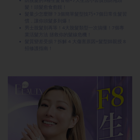
防脫髮的9種生髮食物+7大生活小習慣預防甩頭
髮！頭髮愈食愈靚！
髮量少怎麼辦？3個簡單髮型技巧+7個日常生髮習
慣，讓你頭髮多到爆！
男士脫髮別再等！4大脫髮類型一次搞懂！7個專
業活髮方法 拯救你的髮線危機！
髮質變差受損？拆解 4 大傷害原因+髮型師親授 8
招修護指南！