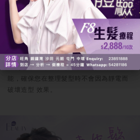
部分款式甚至會添加
護髮
成分，在梳頭
同時為頭髮補充養分。
8.池本刷子防靜電造型護髮梳
這款
護髮
梳特別適合需要造型的人士。
它使用了不鏽鋼除電纖維強化抗 靜電功
能，確保您在整理髮型時不會因為靜電而
破壞造型 效果。