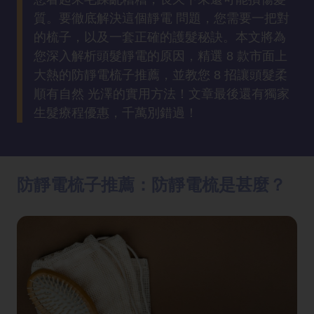
方
質。要徹底解決這個靜電 問題，您需要一把對
法
的梳子，以及一套正確的護髮秘訣。本文將為
您深入解析頭髮靜電的原因，精選 8 款市面上
鼻
大熱的防靜電梳子推薦，並教您 8 招讓頭髮柔
鼾
順有自然 光澤的實用方法！文章最後還有獨家
解
生髮療程優惠，千萬別錯過！
決
減
肥
防靜電梳子推薦：防靜電梳是甚麼？
全
攻
略
消
除
虎