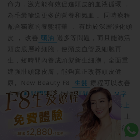
命力，激光能有效促進頭皮的血液循環 ，
為毛囊輸送更多的營養和氣血 。同時療程
配合獨家的養髮精華 ， 有助於深層淨化頭
皮 ， 改善
頭油
過多等問題，而且能激活
頭皮底層幹細胞，使頭皮血管及細胞再
生，短時間內養成頭髮新生細胞，全面重
建強壯頭部皮膚，能夠真正改善頭皮健
康。New Beauty F8
生髮
療程可以改善
多種
脫髮問題
，包括
頭髮變幼
、
M字
額
、
髮線後移
、女性
產後脫髮
、
休止
期脫髮
！療程過後女士可以如常上班、上
學，適合繁忙的都市女性！立即按下連結
進行登記！