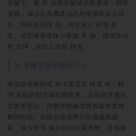
至髮中。髮 尾 油能在髮絲表面形成一層保
護膜，減少吹風機造成的熱傷害和水分流
失，同時提供保 濕，有效減少 靜電 產
生。造型後再塗抹少量髮 尾 油，能增加自
然 光澤，並防止頭髮 靜電。
3. 掌握正確的梳頭方法
無論您使用靜電 梳子還是防 靜電 梳，梳
理 過程的順序都至關重要。正確順序應先
從髮尾開始，用圓形梳齒或寬梳齒輕柔地
解開糾結。這樣能避免將打結處越梳越
緊，減少對毛 鱗片的拉扯與摩擦，是保護