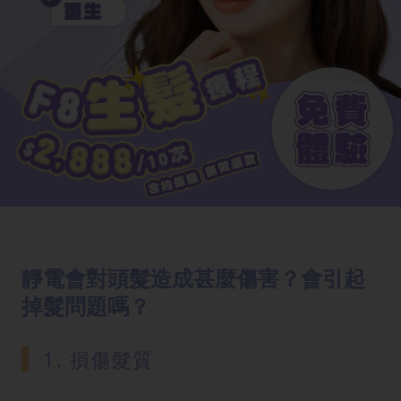
靜電會對頭髮造成甚麼傷害？會引起
掉髮問題嗎？
1. 損傷髮質