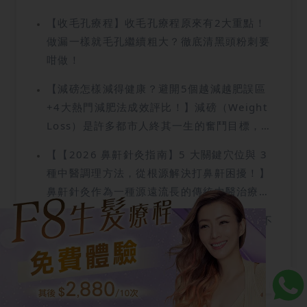
鼻」。要在潮濕悶熱的香港徹底擺脫這個困
題！文章最後還有獨家生髮療程優惠大放送！
擾，單靠擠壓或撕拉式鼻貼是行不通的。本文
【收毛孔療程】收毛孔療程原來有2大重點！
千萬別錯過！
將為妳深入剖析士多啤梨鼻的成因，拆解常見
做漏一樣就毛孔繼續粗大？徹底清黑頭粉刺要
護理地雷，並提供真正有效的解決方案。
咁做！
【減磅怎樣減得健康？避開5個越減越肥誤區
+4大熱門減肥法成效評比！】減磅（Weight
Loss）是許多都市人終其一生的奮鬥目標，然
而在追求快速減磅的過程中，不少人常因錯誤
【【2026 鼻鼾針灸指南】5 大關鍵穴位與 3
的減肥方法而陷入反覆復胖的「溜溜球效應」
種中醫調理方法，從根源解決打鼻鼾困擾！】
循環。事實上，成功且健康的減肥並不只是為
鼻鼾針灸作為一種源遠流長的傳統中醫治療方
了追求體重計上數字的下降，傳統的減肥觀念
法，近年來在臨床上被證實是改善打鼻鼾問題
往往讓人聯想到痛苦的飢餓感與極端斷食，但
【睡眠呼吸機】睡眠呼吸機分3種，4類人絕不
的高效、非入侵性方案。許多鼻鼾患者在長期
這類方法常因熱量攝取過低而導致肌肉流失及
宜用！即睇睡眠呼吸機點揀同價格，最平
受困於睡眠不彰、工作效率下降後，紛紛轉向
代謝下降。本文將從科學原理出發，帶妳深入
3,800有交易！
尋求中醫治療，希望透過針灸治療從根本調理
了解各類熱門的斷食法、減肥餐單以及專業的
體質。鼻鼾針灸的核心原理在於透過精準刺激
醫療級消脂療程，助妳在減肥過程中少走彎
特定穴位，調動體內氣血，並強化呼吸道肌肉