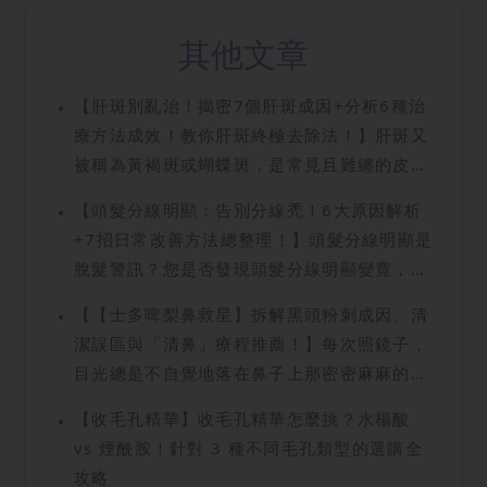
其他文章
【肝斑別亂治！揭密7個肝斑成因+分析6種治
療方法成效！教你肝斑終極去除法！】肝斑又
被稱為黃褐斑或蝴蝶斑，是常見且難纏的皮膚
問題，讓許多人感到困擾。它以對稱性、邊界
【頭髮分線明顯：告別分線禿！6大原因解析
模糊的斑塊出現在臉頰、前額和上唇，就像蝴
+7招日常改善方法總整理！】頭髮分線明顯是
蝶一樣，影響皮膚外觀，也打擊自信心。關於
脫髮警訊？您是否發現頭髮分線明顯變寬，頭
肝斑的傳聞眾說紛紜，有人說跟肝不好有關，
頂的皮膚似乎比以前更容易看見？這個細微的
也有人說治療了還是會復發。這篇文章將帶你
【【士多啤梨鼻救星】拆解黑頭粉刺成因、清
變化，正是頭髮發出求救訊號！分線變寬不僅
全面了解肝斑的成因與治療方法，從肝斑是甚
潔誤區與「清鼻」療程推薦！】每次照鏡子，
影響美觀和髮型，更是脫髮的最早警訊。許多
麼、肝斑的形成原因到專業治療，讓你治療肝
目光總是不自覺地落在鼻子上那密密麻麻的黑
人因分線明顯而感到困擾，急於尋找分線明顯
斑不再走冤枉路，找回光滑肌膚！文章最後還
點？無論粉底塗得多厚，那些像草莓籽一樣的
怎麼辦的改善方式。這篇文章將為您解析背後
【收毛孔精華】收毛孔精華怎麼挑？水楊酸
有獨家去斑優惠大放送，千萬別錯過了！
黑頭粉刺總是頑強地透出來，令妝容顯得髒髒
的原因、徵兆，並提供專業的改善方法和治療
vs 煙酰胺！針對 3 種不同毛孔類型的選購全
的，這就是讓無數香港女生崩潰的「士多啤梨
方法，助您及早採取行動，改善頭髮分線問
攻略