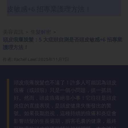
眼
皮敏感+6 招專業護理方法！
袋
知
識
美容資訊
生髮解密
>
>
頭皮痕癢脫髮：5 大症狀自測是否頭皮敏感+6 招專業
生
護理方法！
髮
解
作者
:
Rachel Law
2025年11月7日
密
去
頭皮痕癢脫髮也不遠了！許多人可能認為頭皮
印
痕癢（或頭痕）只是一個小問題，抓一抓就
知
好。然而，頭皮痕癢絕非小事！它往往是頭皮
識
炎症的直接表現，是頭皮健康失衡發出的警
號。如果長期忽視，這種持續的痕癢和炎症會
瘦
影響頭髮的生長週期，損害毛囊的健康，最終
面