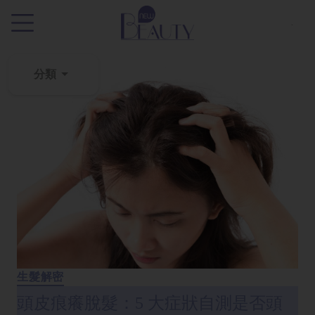
.
分類
粉
刺
黑
頭
百
科
美
白
去
生髮解密
斑
頭皮痕癢脫髮：5 大症狀自測是否頭