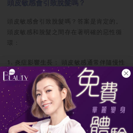
頭皮敏感會引致脫髮嗎？
頭皮敏感會引致脫髮嗎？答案是肯定的。
頭皮敏感和脫髮之間存在著明確的惡性循
環：
1. 炎症影響生長： 頭皮敏感通常伴隨慢性
頭皮炎症。這種炎症會干擾毛囊的正常運
作，影響頭髮的生長，導致頭皮持續痕癢
並脫髮。
2. 物理性損傷： 強烈的頭痕會令人不自覺
地用指甲抓撓頭皮，這會直接損害頭皮屏
障和毛囊，導致脫髮。