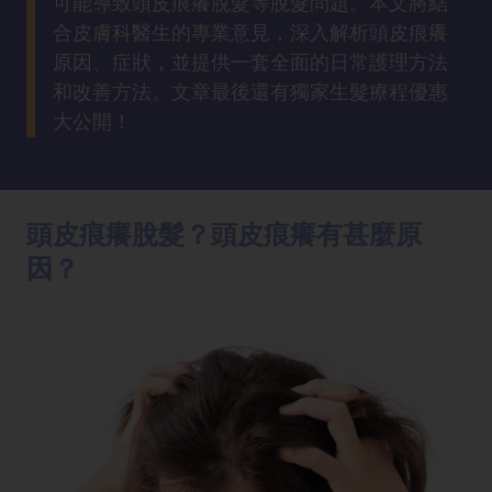
可能導致頭皮痕癢脫髮等脫髮問題。本文將結
方
合皮膚科醫生的專業意見，深入解析頭皮痕癢
法
原因、症狀，並提供一套全面的日常護理方法
和改善方法。文章最後還有獨家生髮療程優惠
鼻
大公開！
鼾
解
決
頭皮痕癢脫髮？頭皮痕癢有甚麼原
減
因？
肥
全
攻
略
消
除
虎