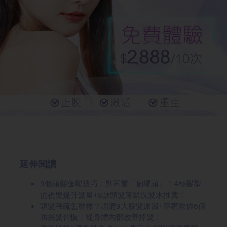
延伸閱讀
9個頭髮蓬鬆技巧：別再當「扁塌頭」！4種髮型
從視覺提升髮量+8款頭髮蓬鬆洗髮水推薦！
頭髮稀疏怎麼救？認清9大脫髮原因+專家教你6個
防脫髮習慣，從身體內部改善掉髮！