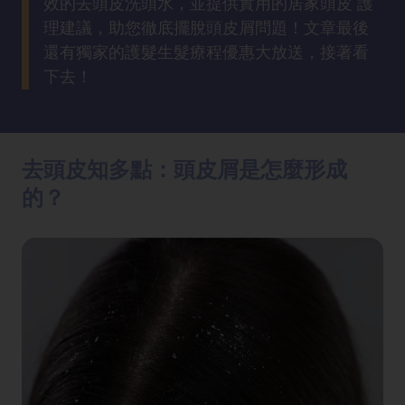
效的去頭皮洗頭水，並提供實用的居家頭皮 護
方
理建議，助您徹底擺脫頭皮屑問題！文章最後
法
還有獨家的護髮生髮療程優惠大放送，接著看
下去！
鼻
鼾
解
決
去頭皮知多點：頭皮屑是怎麼形成
的？
減
肥
全
攻
略
消
除
虎