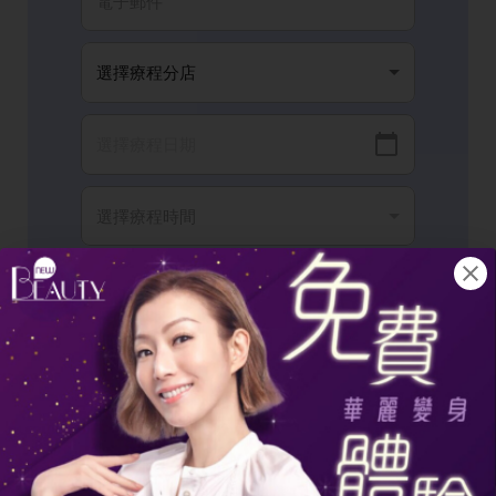
我已閱讀並同意有關
條款細則
以及
隱私政
策
。
完成登記
如何去頭皮屑？減緩頭皮屑困擾的方