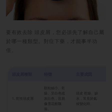
要有效去除 頭皮屑，您必須先了解自己屬
於哪一種類型。對症下藥，才能事半功
倍。
頭皮屑種類
特徵
主要成因
護
顆粒細小、乾
保
燥、呈白色或
頭皮 乾燥、缺
和
1. 乾性頭皮屑
灰白色，容易
水，常見於氣
改
像雪花般飄
候變化時。
況
落。