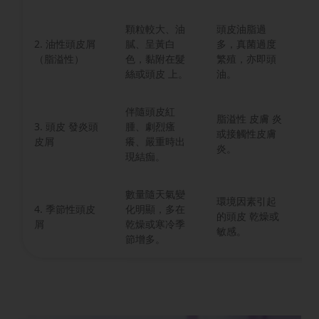
顆粒較大、油
頭皮油脂過
控
2. 油性頭皮屑
膩、呈黃白
多，真菌過度
使
（脂溢性）
色，黏附在髮
繁殖，亦即頭
屑
絲或頭皮 上。
油。
頭
伴隨頭皮紅
脂溢性 皮膚 炎
鎮
3. 頭皮 發炎頭
腫、劇烈瘙
或接觸性皮膚
求
皮屑
癢、嚴重時出
炎。
協
現結痂。
數量隨天氣變
環境因素引起
隨
4. 季節性頭皮
化明顯，多在
的頭皮 乾燥或
皮
屑
乾燥或寒冷季
敏感。
滋
節增多。