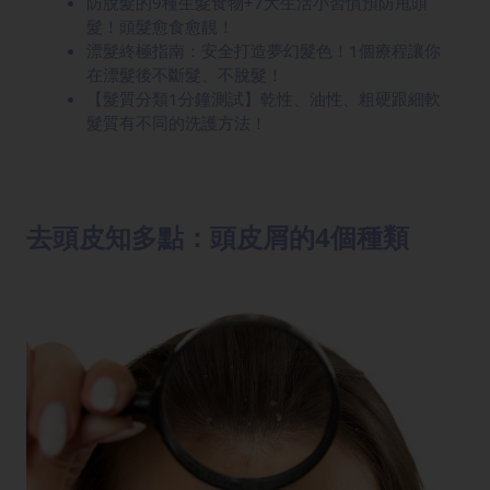
防脫髮的9種生髮食物+7大生活小習慣預防甩頭
髮！頭髮愈食愈靚！
漂髮終極指南：安全打造夢幻髮色！1個療程讓你
在漂髮後不斷髮、不脫髮！
【髮質分類1分鐘測試】乾性、油性、粗硬跟細軟
髮質有不同的洗護方法！
去頭皮知多點：頭皮屑的4個種類