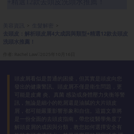
+精選12款去頭皮洗頭水推薦！
眼
袋
知
美容資訊
生髮解密
>
>
識
去頭皮：解析頭皮屑4大成因與類型+精選12款去頭皮
洗頭水推薦！
生
髮
作者
:
Rachel Law
2025年10月16日
解
密
頭皮屑看似是普通的困擾，但其實是頭皮向您
去
發出的健康警訊。頭皮屑不僅是衛生問題，更
印
可能是皮膚 炎、真菌 感染或身體壓力失衡等警
知
訊，無論是細小的乾屑還是油膩的大片頭皮
識
屑，都可能嚴重影響形象和自信。這篇文章將
是一份全面的去頭皮指南，帶您從醫學角度了
瘦
解頭皮屑的成因與分類，教您如何選擇安全有
面