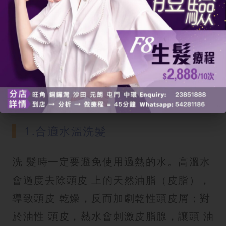
法
擊退頭皮屑不僅需要選對去屑洗頭 水，更
需要從日常習慣著手，全方位改善
頭皮狀
況
。以下是5個詳細的
頭皮護理
步驟與
生活建議：
1.合適水溫洗髮
洗 髮時一定要避免使用過熱的水。高溫水
會過度去除頭皮 上的天然油脂（皮脂），
導致頭皮 乾燥，反而加劇乾性頭皮屑；對
於油性 頭皮，熱水會刺激皮脂腺，讓頭 油