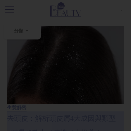
.
分類
粉
刺
黑
頭
百
科
美
白
生髮解密
去
去頭皮：解析頭皮屑4大成因與類型
斑