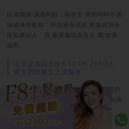
以滋潤保 濕為特點，能在去 屑的同時不讓
頭皮過分乾燥，特別適合頭皮 乾燥或混合
性肌膚的人。用 家普遍認為其去 屑 效果
溫和。
去頭皮洗頭水推介12.DR ZERO止
癢去屑防脫女士洗髮水
專為同時面臨去 屑與
防脫髮
雙重問題的
女士設計，在清潔 頭皮、去除 頭皮屑的同
時，也能護理和強化髮根，改善髮量。