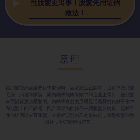
性脫髮更出事！脫髮先用這個
救法！
原理
當頭髮受到熱量或化學處理時，容易產生正靜電，這會導致頭髮
毛躁、糾結和斷裂，而負離子能夠有效中和這些正電荷，使頭髮
表面變得更加柔順的。負離子直髮的原理是通過釋放負離子來中
和頭髮上的正靜電，配合高溫夾的操作來調整髮質內氫、硫離子
間的比例以夾直頭髮，並壓縮頭髮內部的蛋白質，重整頭髮的毛
鱗片，令頭髮變得扁直。