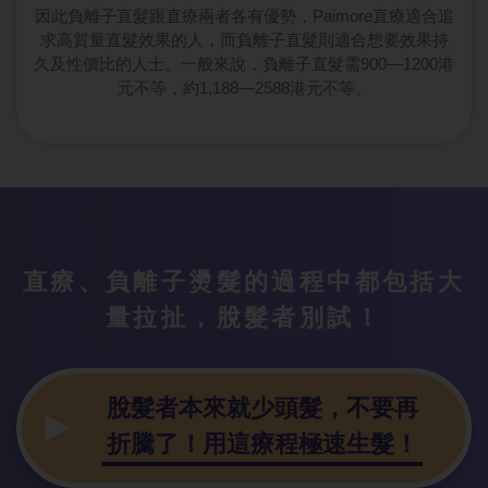
因此負離子直髮跟直療兩者各有優勢，Paimore直療適合追
求高質量直髮效果的人，而負離子直髮則適合想要效果持
久及性價比的人士。一般來說，負離子直髮需900—1200港
元不等，約1,188—2588港元不等。
直療、負離子
燙髮的過程中都包括大
量拉扯，脫髮者別試！
脫髮者本來就
少頭髮，不要再
折騰了！用這療程極速生髮！