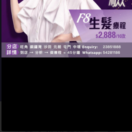
而家都懷疑做太多所以脫髮......」
- Dais
y
34歲，一孩
媽，脫髮患者
想改善髮質？
想讓髮量增加？
要從養頭皮出發！做這個療程
吧！
你想擁有一頭
豐盈柔順的