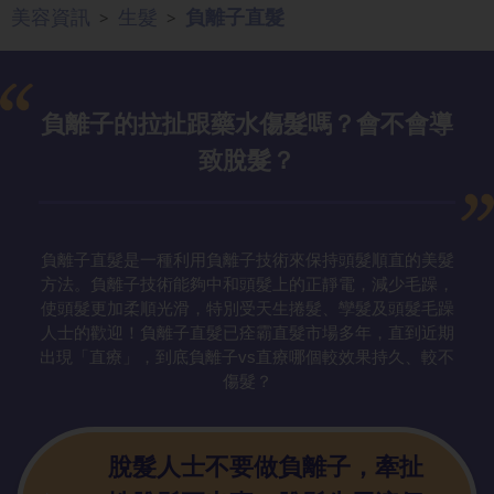
美容資訊
生髮
負離子直髮
>
>
負離子的拉扯
跟藥水傷髮嗎？會不會導
致脫髮？
負離子直髮是一種利用負離子技術來保持頭髮順直的美髮
方法。負離子技術能夠中和頭髮上的正靜電，減少毛躁，
使頭髮更加柔順光滑，特別受天生捲髮、孿髮及頭髮毛躁
人士的歡迎！負離子直髮已痊霸直髮市場多年，直到近期
出現「直療」，到底負離子vs直療哪個較效果持久、較不
傷髮？
脫髮人士不要
做負離子，牽扯