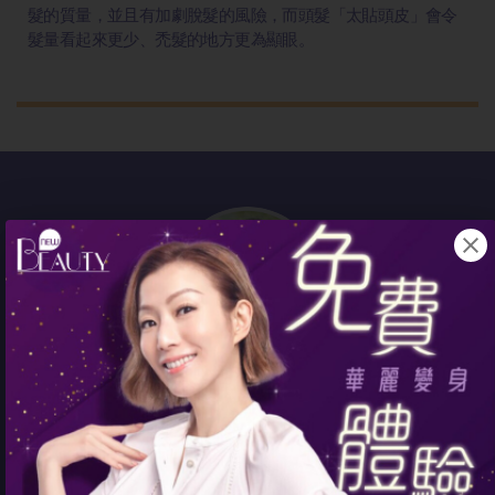
髮的質量，並且有加劇脫髮的風險，而頭髮「太貼頭皮」會令
髮量看起來更少、禿髮的地方更為顯眼。
「我髮質天生
捲，大概半年就要做
一次負離子！好傷髮！ 之後三十幾
歲開始甩頭髮，就梗係無再做啦，