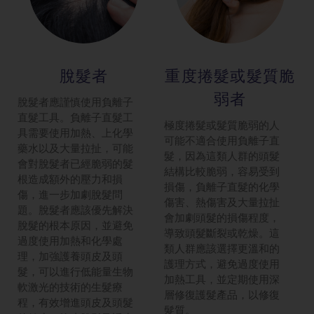
脫髮者
重度捲髮或髮
質脆
弱者
脫髮者應謹慎使用負離子
直髮工具。負離子直髮工
極度捲髮或髮質脆弱的人
具需要使用加熱、上化學
可能不適合使用負離子直
藥水以及大量拉扯，可能
髮，因為這類人群的頭髮
會對脫髮者已經脆弱的髮
結構比較脆弱，容易受到
根造成額外的壓力和損
損傷，負離子直髮的化學
傷，進一步加劇脫髮問
傷害、熱傷害及大量拉扯
題。脫髮者應該優先解決
會加劇頭髮的損傷程度，
脫髮的根本原因，並避免
導致頭髮斷裂或乾燥。這
過度使用加熱和化學處
類人群應該選擇更溫和的
理，加強護養頭皮及頭
護理方式，避免過度使用
髮，可以進行低能量生物
加熱工具，並定期使用深
軟激光的技術的生髮療
層修復護髮產品，以修復
程，有效增進頭皮及頭髮
髮質​。