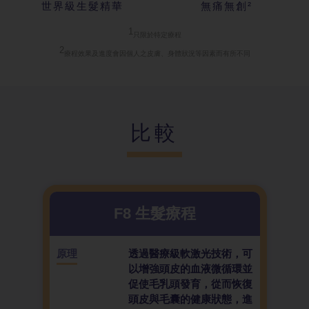
世界級生髮精
華
無痛無創²
1
只限於特定療
程
2
療程效果及進
度會因個人之皮膚、身體狀況等因素而有所不同
比較
F8 生髮療
程
原理
透過醫療級軟激光技術，可
以增強頭皮的血液微循環並
促使毛乳頭發育，從而恢復
頭皮與毛囊的健康狀態，進