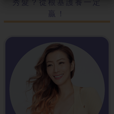
秀髮？從根基護養一定
贏！