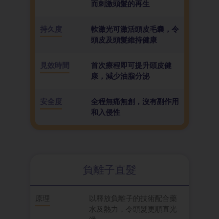
而刺激頭髮的再生
持久度
軟激光可激活頭皮毛囊，令
頭皮及頭髮維持健康
見效時間
首次療程即可提升頭皮健
康，減少油脂分泌
安全度
全程無痛無創，沒有副作用
和入侵性
負離子直髮
原理
以釋放負離子的技術配合藥
水及熱力，令頭髮更順直光