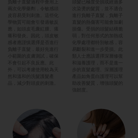
負離子直髮過程中會用上
頭髮已極度受損或經過多
兩次化學藥劑，令敏感頭
次染燙的髮質，並不適合
皮容易受到刺激。這些化
進行負離子直髮，負離子
學物質可能會引發過敏反
直髮的熱傷害可能會加劇
應，如頭皮毛囊紅腫、瘙
損傷。受損的頭髮結構脆
癢和發炎。因此，頭皮敏
弱，對任何形式的加熱或
感者應謹慎選擇是否進行
化學處理都特別敏感，容
負離子直髮，最好先進行
易斷裂和進一步受損。此
小範圍的皮膚測試，確保
類人士應該選擇深層修復
不會引起不良反應。此
和滋養護理，而不是進一
外，可以考慮使用較為天
步的直髮處理。深層護理
然和溫和的洗髮護髮產
產品如角蛋白護理可以幫
品，減少對頭皮的刺激。
助改善髮質，增強頭髮的
強韌度​。