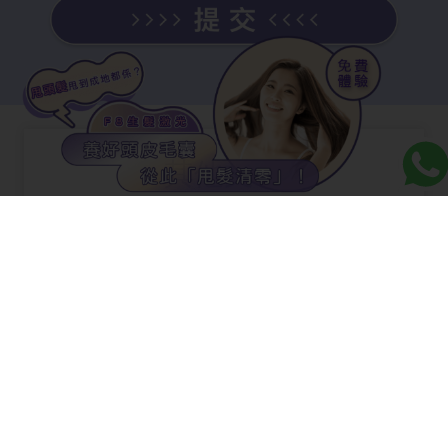
其他文章
【脫髮先兆】脫髮先兆你中了幾項？2大判斷
掉髮方法邊樣最準？解構4大脫髮問題常見成
因！
【男士生髮】男士生髮：2024前3個生髮產品
評比，有米諾地爾、非那雄胺及這個！
【按摩梳】【頭皮按摩】有用嗎？可以止脫生
髮，令頭皮頭髮更健康嗎？4類人不宜亂按！