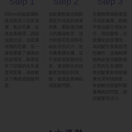
Step 1
Step 2
Step 3
650nm的低能量軟
低能量軟激光能顯
生髮精華能顯著提
激光能深入頭皮深
著提升頭皮的血液
升頭皮健康，既能
層，激活毛囊，促
供應，重新激活微
平衡油脂又增加水
進血液循環，調節
小的萎縮血管，強
分，強化髮根，全
油脂分泌，並疏通
力刺激毛乳頭和毛
面優化頭皮環境，
堵塞的毛囊。這一
細血管的活力，使
為頭髮生長創造理
過程重建了健康的
毛囊重獲生機。這
想條件。這種精華
頭皮環境，顯著提
不僅促進新髮的生
能夠促進頭髮恢復
升了頭髮的生長速
長，還使新生的頭
正常的生長週期，
度和質量，有效解
髮更加粗壯和強
使頭髮重新煥發健
決了稀疏或脫髮問
韌，徹底改善稀疏
康光澤和強韌度，
題。
或脫髮問題。
有效解決脫髮和髮
量稀疏的問題，讓
頭髮重現活力。