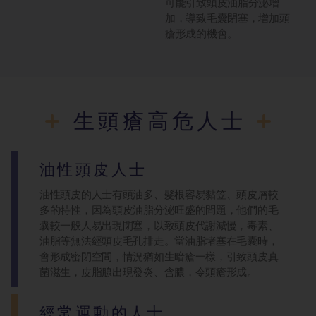
可能引致頭皮油脂分泌增
加，導致毛囊閉塞，增加頭
瘡形成的機會。
生頭瘡高危人士
油性頭皮人士
油性頭皮的人士有頭油多、髮根容易黏笠、頭皮屑較
多的特性，因為頭皮油脂分泌旺盛的問題，他們的毛
囊較一般人易出現閉塞，以致頭皮代謝減慢，毒素、
油脂等無法經頭皮毛孔排走。當油脂堵塞在毛囊時，
會形成密閉空間，情況猶如生暗瘡一樣，引致頭皮真
菌滋生，皮脂腺出現發炎、含膿，令頭瘡形成。
經常運動的人士