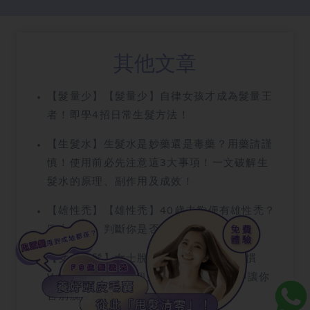
其他文章
【髮量少】【髮量少】自律女孩才成為髮量王
者！即學4招日常生髮方法！
【生髮水】生髮水是妙藥還是毒藥？用藥請謹
慎！使用前必先注意這3大事項！一文破解生
髮水的原理、副作用及成效！
【雄性禿】【雄性禿】40歲未夠便有雄性禿？
四大特徵，判斷你是否面臨雄性禿危機！
【女士生髮】女士脫髮揭秘！4大生髮習慣
V.S.生髮偏方，哪個更有效？試試這招即讓你
告別脫髮困擾！