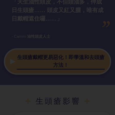
「天生油性頭皮，不但頭油多，仲成
日生頭瘡…… 頭皮又紅又腫，唯有成
日戴帽遮住囉……」
- Cammi
油性頭皮人士
生頭瘡戴帽更易惡化！即學溫和去頭瘡
方法！
生頭瘡影響