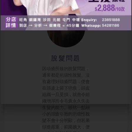
脫髮問題
因頭瘡所致的脫髮問題，
通常都是疤痕性脫髮。沒
有處理好頭瘡問題，便會
在頭皮上留下疤痕，頭皮
組織一旦受損，就會令組
織增厚而令毛囊永久失去
生髮的能力。雖然一點細
小的頭瘡引致的疤痕性脫
髮不會十分明顯，但若果
頭瘡嚴重，範圍擴大，便