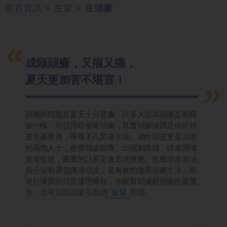
美容資訊
生髮
生頭瘡
>
>
成頭頭瘡，又痕又痛，
夏天更加苦不堪言！
頭瘡的問題在夏天十分普遍，許多人以為頭瘡是和暗
瘡一樣，可以用暗瘡膏治療，其實頭瘡成因是由於頭
皮毛囊發炎，導致毛孔閉塞所致。油性頭皮更是頭瘡
的高危人士，會有頭皮痕癢、出現刺痛感、頭皮屑增
加等症狀，嚴重的話甚至會造成脫髮。收斂頭皮的油
脂分泌和適當護理頭皮，是有效的改善頭瘡方法，而
進行優質的頭皮護理療程，亦能幫助減輕頭瘡的嚴重
性，也可預防頭瘡引致的
脫髮
問題。