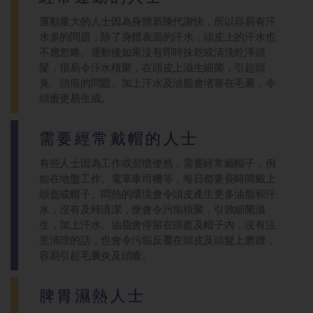
運動量大的人士因為身體新陳代謝快，所以容易有汗
水多的問題，除了身體表面的汗水，頭皮上的汗水也
不應忽略。運動後如果沒有即時抹乾或清洗乾淨頭
髮，很易令汗水積聚，在頭皮上滋生細菌，引起頭
臭、頭痕的問題。加上汗水及油脂會堵塞在毛囊，令
頭瘡更易生成。
需要經常戴帽的人士
有些人士因為工作或習慣使然，需要經常戴帽子，例
如在地盤工作、電單車司機等，每日都要長時間戴上
頭盔或帽子。悶熱的環境會令頭皮產生更多油脂和汗
水，沒有及時清潔，便會令污垢積聚，引致細菌滋
生，加上汗水、油脂會停留在頭盔及帽子內，沒有注
意清理的話，也會令污垢反覆在頭皮及頭髮上磨蹭，
容易引起毛囊炎及頭瘡。
脾胃濕熱人士