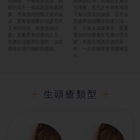
的感覺，中醫角度認為，頭
的典型症狀。當頭皮毛囊出
瘡的其中一個成因是熱氣積
現堵塞，毛孔之中就會堆積
聚，導致體內熱氣上攻於頭
了無法排走的油脂，這些油
皮，當毒素積聚於頭皮毛孔
脂會導致細菌在頭皮上滋
又無法排出，就會形成頭
生，引致皮脂腺發炎，嚴重
瘡。多數患有頭瘡的人士，
發炎的頭瘡會在毛囊出現含
在抓生頭瘡的位置時，頭皮
膿，表面呈現淡白或淡黃
都會出現灼熱的刺痛感。
色，一旦刺破便會有膿液流
出。
生頭瘡類型