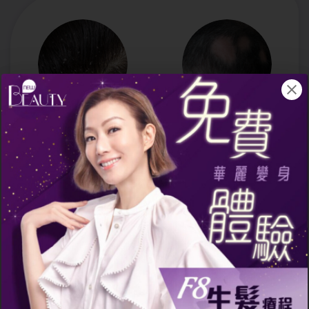
增加頭皮屑
頭皮留有疤痕
如果頭皮上長有頭瘡，有
頭瘡和暗瘡一樣，痊癒後
機會出現頭皮屑增加的問
有機會在頭皮上留下疤
題。因為大部分有頭瘡問
痕。頭瘡發作時，皮脂腺
題的人士，頭油分泌都較
會出現發炎症狀，頭皮組
為旺盛，容易令頭皮屑增
織受到刺激下有可能受
加，並呈現片狀、塊狀的
損，即使癒合後也會留
情形。另外，當頭瘡開始
疤，當頭瘡出現的範圍增
癒好時，頭瘡位置結痂的
多，便有可能引致頭皮皮
部分亦會開始脫落，導致
膚組織增厚，影響外表。
頭皮問題出現。