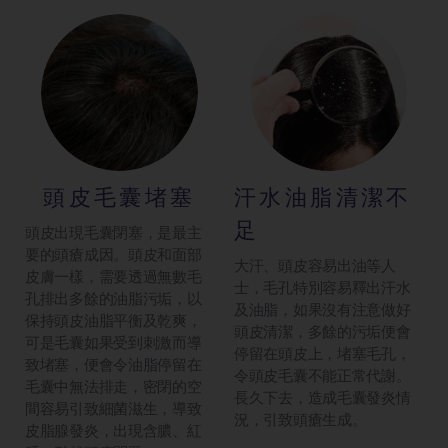
頭皮毛囊堵塞
汗水油脂清潔不
足
頭皮出現毛囊閉塞，是最主
要的頭瘡成因。頭皮和面部
大汗、頭皮容易出油等人
皮膚一樣，需要透過無數毛
士，毛孔特別容易釋出汗水
孔排出多餘的油脂污垢，以
及油脂，如果沒有注意做好
保持頭皮油脂平衡及乾爽，
頭皮清潔，多餘的污垢便會
可是毛囊如果受到刺激而導
停留在頭皮上，堵塞毛孔，
致堵塞，便會令油脂停留在
令頭皮毛囊不能正常代謝。
毛囊中無法排走，密閉的空
長久下去，造成毛囊發炎情
間容易引致細菌滋生，導致
況，引致頭瘡生成。
皮脂腺發炎，出現含膿、紅