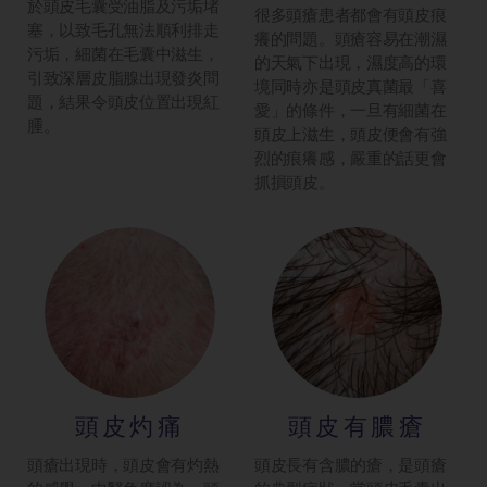
於頭皮毛囊受油脂及污垢堵
很多頭瘡患者都會有頭皮痕
塞，以致毛孔無法順利排走
癢的問題。頭瘡容易在潮濕
污垢，細菌在毛囊中滋生，
的天氣下出現，濕度高的環
引致深層皮脂腺出現發炎問
境同時亦是頭皮真菌最「喜
題，結果令頭皮位置出現紅
愛」的條件，一旦有細菌在
腫。
頭皮上滋生，頭皮便會有強
烈的痕癢感，嚴重的話更會
抓損頭皮。
頭皮灼痛
頭皮有膿瘡
頭瘡出現時，頭皮會有灼熱
頭皮長有含膿的瘡，是頭瘡