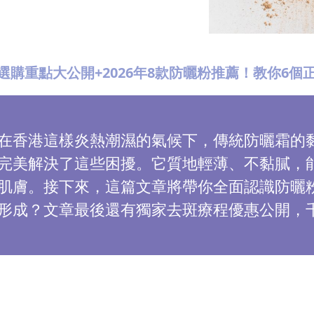
選購重點大公開+2026年8款防曬粉推薦！教你6個
在香港這樣炎熱潮濕的氣候下，傳統防曬霜的
完美解決了這些困擾。它質地輕薄、不黏膩，
肌膚。接下來，這篇文章將帶你全面認識防曬
形成？文章最後還有獨家去斑療程優惠公開，