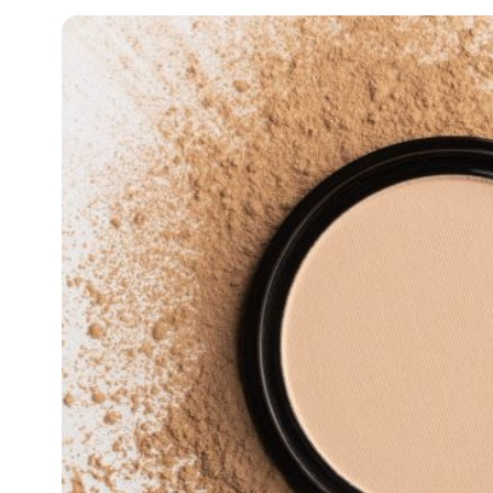
知
識
瘦
面
方
法
鼻
鼾
解
決
減
肥
全