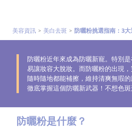
去
斑
美容資訊
美白去斑
防曬粉挑選指南：3大
>
>
眼
袋
知
識
防曬粉近年來成為防曬新寵。特別是
易讓妝容大脫妝。而防曬粉的出現，
生
隨時隨地都能補擦，維持清爽無瑕的
髮
徹底掌握這個防曬新武器！不想色斑
解
密
去
防曬粉是什麼？
印