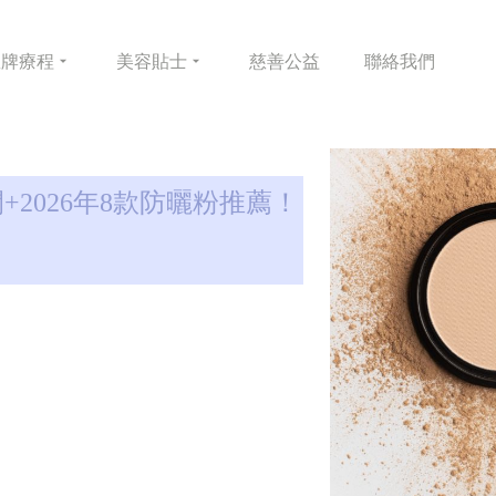
皇牌
療程
美容
貼士
慈善
公益
聯絡
我們
2026年8款防曬粉推薦！