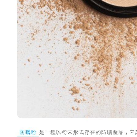
攻
略
消
除
虎
紋
防曬粉
是一種以粉末形式存在的防曬產品，它