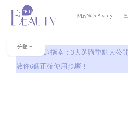
關於
New Beauty
美白去斑
分類
防曬粉挑選指南：3大選購重點大公開+
粉
教你6個正確使用步驟！
刺
黑
頭
百
科
美
白