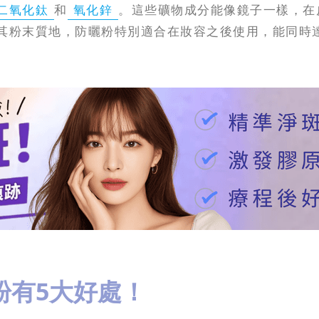
二氧化鈦
和
氧化鋅
。這些礦物成分能像鏡子一樣，在
於其粉末質地，防曬粉特別適合在妝容之後使用，能同時
粉有5大好處！