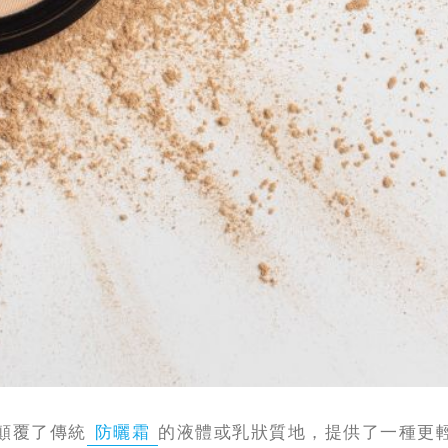
顛覆了傳統
防曬霜
的液體或乳狀質地，提供了一種更