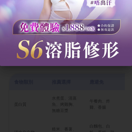
肉
、魚類、豆腐與雞蛋，這能保護肌肉不
因減肥而流失。同時，應攝取豐富的
膳食
纖維
，如西蘭花、菠菜與各種菇類，這對
消化系統的健康及提供飽足感非常重要。
168 斷食的進食窗口飲食挑選指南
食物類別
推薦選擇
應避免
理
水煮蛋、清蒸
午餐肉、炸
保
蛋白質
魚、烤雞胸、
雞、香腸
供
無糖豆漿
白麵包、白
糙米、番薯、
穩