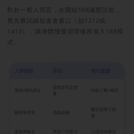
對於一般人而言，在開始168減肥法前，
應先嘗試縮短進食窗口（如1212或
1410），讓身體慢慢習慣後再進入168模
式。
人群類型
原因
替代建議
需穩定充足營
孕婦/哺乳婦女
均衡三餐+補充
養
醫生指導下調
糖尿病患者
易低血糖
整
進食障礙史
誘發心理壓力
心理諮詢優先