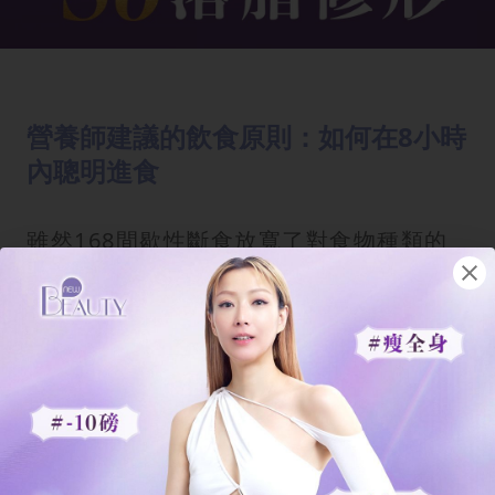
營養師建議的飲食原則：如何在8小時
內聰明進食
雖然168間歇性斷食放寬了對食物種類的
限制，但並不代表在8小時內可以毫無節制
地大吃大喝。為了達到最佳的
減重
效
果，遵循正確的飲食原則是必須的。
營養師建議，168斷食菜單應以原型食物
為主。首選高品質的
蛋白質
，如
雞胸