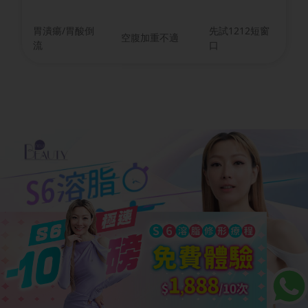
胃潰瘍/胃酸倒
先試1212短窗
空腹加重不適
流
口