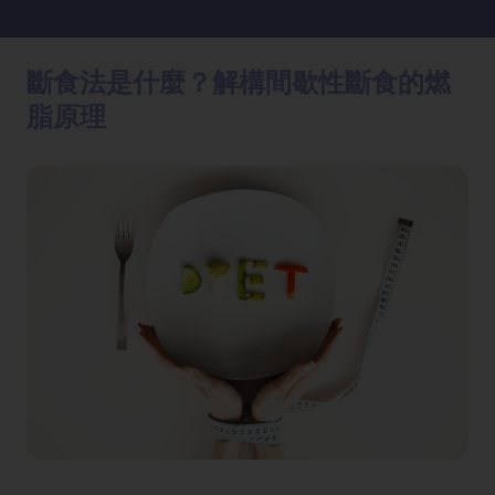
方
法
斷食法是什麼？解構間歇性斷食的燃
鼻
脂原理
鼾
解
決
減
肥
全
攻
略
消
除
虎