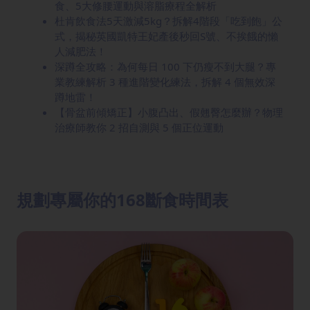
食、5大修腰運動與溶脂療程全解析
杜肯飲食法5天激減5kg？拆解4階段「吃到飽」公
式，揭秘英國凱特王妃產後秒回S號、不挨餓的懶
人減肥法！
深蹲全攻略：為何每日 100 下仍瘦不到大腿？專
業教練解析 3 種進階變化練法，拆解 4 個無效深
蹲地雷！
【骨盆前傾矯正】小腹凸出、假翹臀怎麼辦？物理
治療師教你 2 招自測與 5 個正位運動
規劃專屬你的168斷食時間表