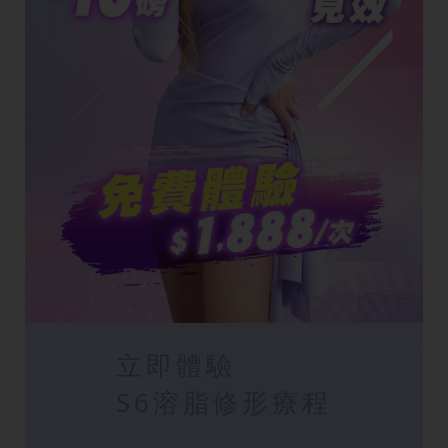
立即體驗
S6溶脂修形療程