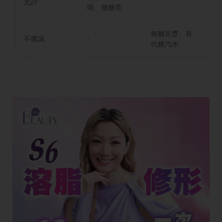
允許
-
啡、無糖茶
胰
無糖豆漿、有
含
不建議
-
代糖汽水
激