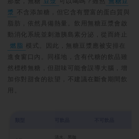
那麼，無糖
豆漿
可以喝嗎？雖然
無糖豆
漿
不含添加糖，但它含有豐富的蛋白質與
脂肪，依然具備熱量。飲用無糖豆漿會啟
動消化系統並刺激胰島素分泌，從而終止
燃脂
模式。因此，無糖豆漿應被安排在
進食窗口內。同樣地，含有代糖的飲品雖
然標榜無糖，但甜味可能會誤導大腦，增
加你對甜食的欲望，不建議在斷食期間飲
用。
類型
可飲品
不可飲品
原
清水、黑咖
零