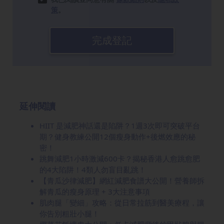
策
。
完成登記
延伸閱讀
HIIT 是減肥神話還是陷阱？1週3次即可突破平台
期？健身教練公開12個瘦身動作+後燃效應的秘
密！
跳舞減肥1小時激減600卡？揭秘香港人愈跳愈肥
的4大陷阱！4類人勿盲目亂跳！
【青瓜沙律減肥】網紅減肥食譜大公開！營養師拆
解青瓜的瘦身原理 + 3大注意事項
肌肉腿「變細」攻略：從日常拉筋到醫美療程，讓
你告別粗壯小腿！