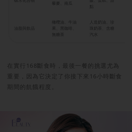
碳水化合物
飯、蛋糕、甜
藜麥、南瓜
G
點
橄欖油、牛油
人造奶油、珍
健
油脂與飲品
果、黑咖啡、
珠奶茶、含糖
熱
無糖茶
汽水
在實行168斷食時，最後一餐的挑選尤為
重要，因為它決定了你接下來16小時斷食
期間的飢餓程度。