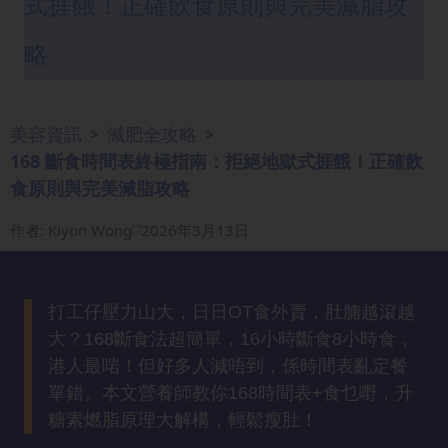
式捱餓！正確飲食原則與完美減脂攻
眼
袋
略
知
識
美容資訊
減肥全攻略
>
>
生
168 斷食時間表終極指南：拒絕地獄式捱餓！正確飲
髮
食原則與完美減脂攻略
解
密
作者
:
Kiyon Wong
2026年3月13日
去
印
打工仔壓力山大，日日OT食外賣，肚腩越滾越
知
大？168斷食法超簡單，16小時斷食8小時食，
識
港人最啱！但好多人減唔到，係時間表亂定餐
單錯。本文營養師教你168時間表+食乜嘢，升
瘦
糖素燃脂原理大解構，輕鬆瘦肚！
面