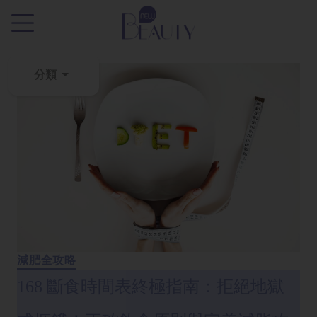
.
分類
粉
刺
黑
頭
百
科
美
白
減肥全攻略
去
168 斷食時間表終極指南：拒絕地獄
斑