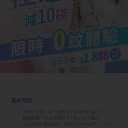
延伸閱讀
【西柚減肥：早午晚餐單】營養師拆解：吃半個西
柚能瘦身？會太寒涼嗎？3 種人士不適用
【Call機肉消滅攻略】腰間贅肉7大成因：正確飲