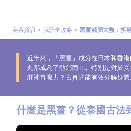
去
斑
美容資訊
減肥全攻略
黑薑減肥大熱：拆解
>
>
眼
袋
知
識
近年來，「黑薑」成分在日本和香港
丸都成為了熱銷商品。特別是對於受到
生
麼神奇魔力？它真的能有效分解身體
髮
解
密
什麼是黑薑？從泰國古法
去
印