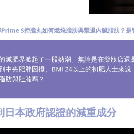
Prime S控脂丸如何燃燒脂肪與擊退內臟脂肪？
的減肥界掀起了一股熱潮。無論是在藥妝店還
中央肥胖困擾、BMI 24以上的初肥人士來
脂肪與肚腩嗎？
到日本政府認證的減重成分