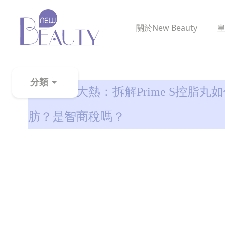
關於
New Beauty
減肥全攻略
分類
黑薑減肥大熱：拆解Prime S控脂
粉
肪？是智商稅嗎？
刺
黑
頭
百
科
美
白