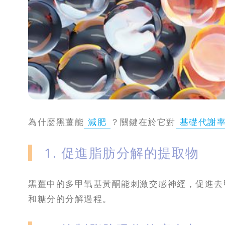
為什麼黑薑能
減肥
？關鍵在於它對
基礎代謝
1. 促進脂肪分解的提取物
黑薑中的多甲氧基黃酮能刺激交感神經，促進去
和糖分的分解過程。