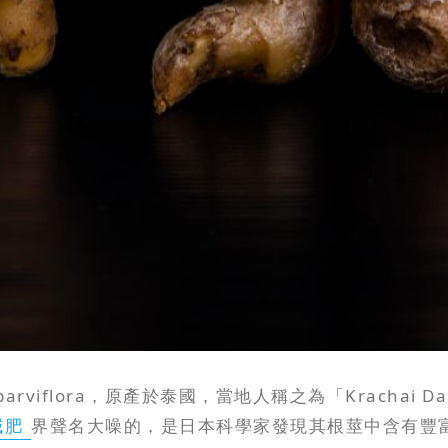
eria parviflora，原產於泰國，當地人稱之為「Kra
減肥
界聲名大噪的，是日本科學家發現其根莖中含有豐