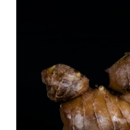
知
識
瘦
面
方
法
鼻
鼾
解
決
減
肥
全