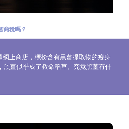
是智商稅嗎？
是網上商店，標榜含有黑薑提取物的瘦身
說，黑薑似乎成了救命稻草。究竟黑薑有什