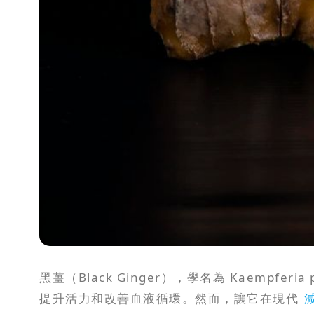
攻
略
消
除
虎
紋
黑薑（Black Ginger），學名為 Kaempf
提升活力和改善血液循環。然而，讓它在現代