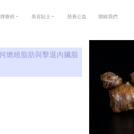
皇牌
療程
美容
貼士
慈善
公益
聯絡
我們
丸如何燃燒脂肪與擊退內臟脂