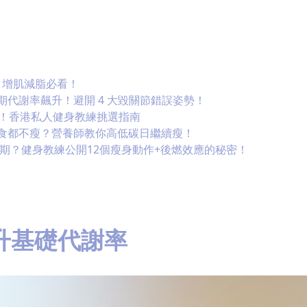
！增肌減脂必看！
 星期代謝率飆升！避開 4 大毀關節錯誤姿勢！
睇！香港私人健身教練挑選指南
斷食都不瘦？營養師教你高低碳日繼續瘦！
平台期？健身教練公開12個瘦身動作+後燃效應的秘密！
升基礎代謝率