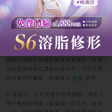
大量的碳水化合物食物能為肌肉提供充足
的能量來源，幫助你在重訓時推得更重，
並在運動後迅速
修復
肌肉。
2. 低碳日：適合輕度
有氧運動
（如
慢
跑
、游泳）或是日常活動量較大的日子。
低碳日的碳水的攝取量會適度減少，主要
目的是讓身體在運動的過程中，消耗完體
內少量的肝醣後，快速進入
燃脂
狀態。
3. 休息日：完全不進行任何運動，或是只
進行極輕度伸展（如瑜珈）的日子。在這