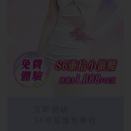
立即體驗
S6溶脂修形療程