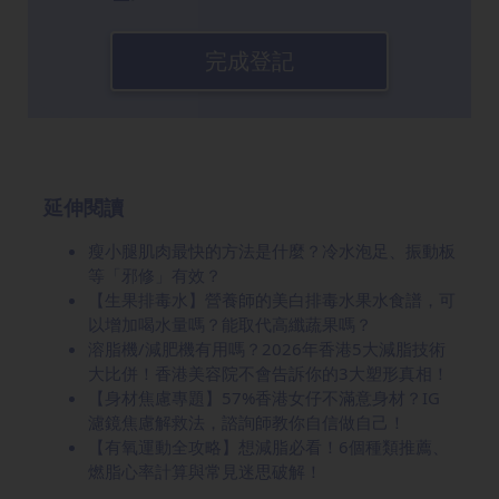
完成登記
延伸閱讀
瘦小腿肌肉最快的方法是什麼？冷水泡足、振動板
等「邪修」有效？
【生果排毒水】營養師的美白排毒水果水食譜，可
以增加喝水量嗎？能取代高纖蔬果嗎？
溶脂機/減肥機有用嗎？2026年香港5大減脂技術
大比併！香港美容院不會告訴你的3大塑形真相！
【身材焦慮專題】57%香港女仔不滿意身材？IG
濾鏡焦慮解救法，諮詢師教你自信做自己！
【有氧運動全攻略】想減脂必看！6個種類推薦、
燃脂心率計算與常見迷思破解！