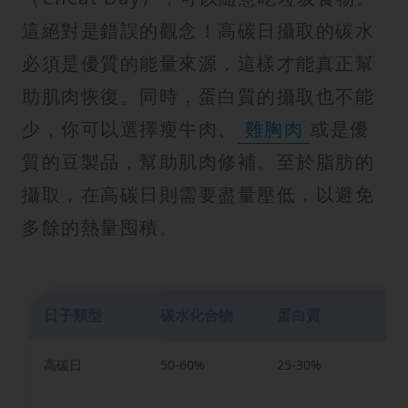
這絕對是錯誤的觀念！高碳日攝取的碳水
必須是優質的能量來源，這樣才能真正幫
助肌肉恢復。同時，蛋白質的攝取也不能
少，你可以選擇瘦牛肉、
雞胸肉
或是優
質的豆製品，幫助肌肉修補。至於脂肪的
攝取，在高碳日則需要盡量壓低，以避免
多餘的熱量囤積。
日子類型
碳水化合物
蛋白質
脂
高碳日
50-60%
25-30%
1