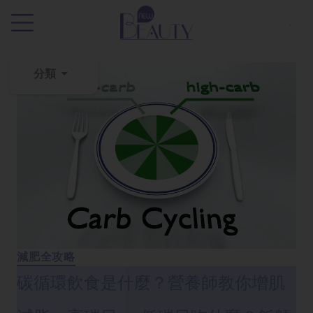
.
分類
粉
刺
黑
頭
百
科
美
白
減肥全攻略
去
碳循環飲食是什麼？營養師教你增肌
斑