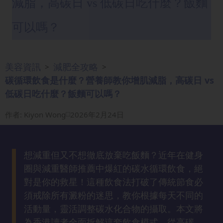
減脂，高碳日 vs 低碳日吃什麼？飯麵
眼
袋
可以嗎？
知
識
美容資訊
減肥全攻略
>
>
生
碳循環飲食是什麼？營養師教你增肌減脂，高碳日 vs
髮
低碳日吃什麼？飯麵可以嗎？
解
密
作者
:
Kiyon Wong
2026年2月24日
去
印
想減重但又不想徹底放棄吃飯麵？近年在健身
知
圈與減重醫師推薦中爆紅的碳水循環飲食，絕
識
對是你的救星！這種飲食法打破了傳統節食必
須戒除所有澱粉的迷思，教你根據每天不同的
瘦
活動量，靈活調整碳水化合物的攝取。本文將
面
為香港讀者全面拆解這套飲食模式，從高碳