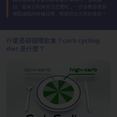
方
日、低碳日到休息日怎麼吃，一步步教你達致
法
增肌減脂的終極目標，輕鬆吃出完美好身段！
鼻
鼾
解
什麼是碳循環飲食？carb cycling
決
diet 是什麼？
減
肥
全
攻
略
消
除
虎