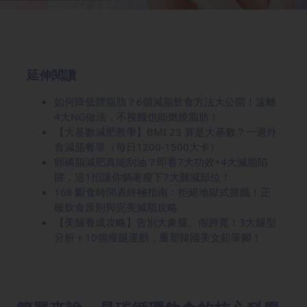
延伸閱讀
如何降低體脂肪？6個減脂飲食方法大公開！遠離
4大NG做法，不挨餓也能燃燒脂肪！
【大基數減肥教學】BMI 23 算是大基數？一週外
食減脂餐單（每日1200-1500大卡）
卵磷脂減肥真能刮油？即看7大功效+4大減脂陷
阱，這1招讓你躺著瘦下7大難減部位！
168 斷食時間表終極指南：拒絕地獄式捱餓！正
確飲食原則與完美減脂攻略
【美腿養成攻略】告別大象腿、假胯寬！3大腿型
分析＋10個瘦腿運動，重塑韓國美女鉛筆腳！