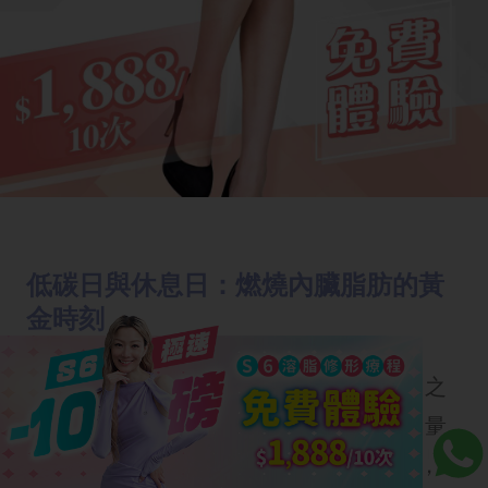
低碳日與休息日：燃燒內臟脂肪的黃
金時刻
在低碳日，碳水的比例應該下降到百分之
二十至三十左右。你可以將主食換成大量
的蔬菜，例如
椰菜花飯
、翠玉瓜麵等，