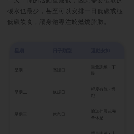
一天，你的活動量最低，因此需要攝取的
碳水也最少，甚至可以安排一日低碳或極
低碳飲食，讓身體專注於燃燒脂肪。
星期
日子類型
運動安排
重量訓練 - 下
星期一
高碳日
肢
輕度有氧 - 慢
星期二
低碳日
跑
瑜珈伸展或完
星期三
休息日
全休息
重量訓練 - 上