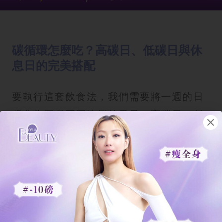
碳循環怎麼吃？高碳日、低碳日與休
息日的完美搭配
要執行這套飲食法，我們需要將一週的日
程分為三種不同比例的日子：高碳日、低
碳日與休息日。你必須根據自己一週的運
動強度來安排這些日子。
1. 高碳日：這是為
重量訓練
或高強度間
歇訓練（
HIIT
）而設的日子。在這一
天，你的碳水化合物攝取量會達到最高。