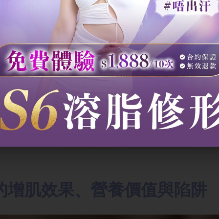
真相 + 10 萬人收藏的「魔鬼瘦腿操」！
00卡，每星期減0.5 Kg
正確姿勢+6大健康好處！
減肥原理+5大技巧+隱藏副作用！
 黃金食譜！營養師警告：避開 4 大致肥陷阱！
的增肌效果、營養價值與陷阱