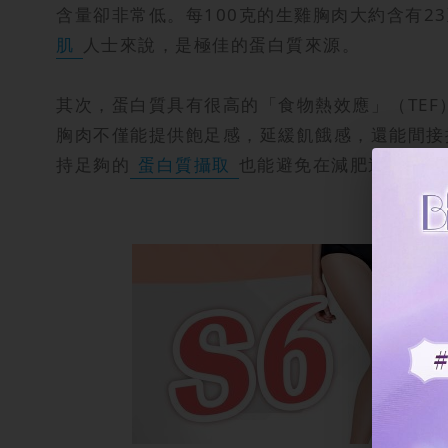
含量卻非常低。每100克的生雞胸肉大約含有2
肌
人士來說，是極佳的蛋白質來源。
其次，蛋白質具有很高的「食物熱效應」（TE
胸肉不僅能提供飽足感，延緩飢餓感，還能間接
持足夠的
蛋白質攝取
也能避免在減肥過程中流