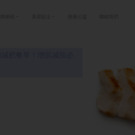
皇牌
療程
美容
貼士
慈善
公益
聯絡
我們
肉減肥餐單！增肌減脂必