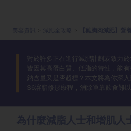
去
斑
美容資訊
減肥全攻略
【雞胸肉減肥】營
>
>
眼
袋
知
識
對於許多正在進行減肥計劃或致力於
皆因其高蛋白質、低脂的特性，能有
生
鈉含量又是否超標？本文將為你深入
髮
S6溶脂修形療程，消除單靠飲食難
解
密
去
為什麼減脂人士和增肌人
印