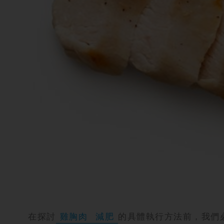
攻
略
消
除
虎
紋
在探討
雞胸肉
減肥
的具體執行方法前，我們