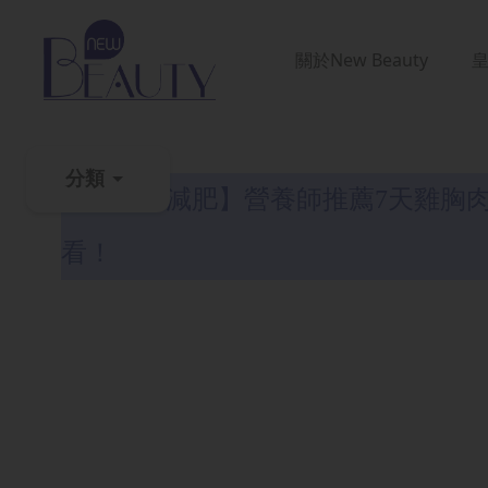
關於
New Beauty
減肥全攻略
分類
【雞胸肉減肥】營養師推薦7天雞胸
粉
看！
刺
黑
頭
百
科
美
白