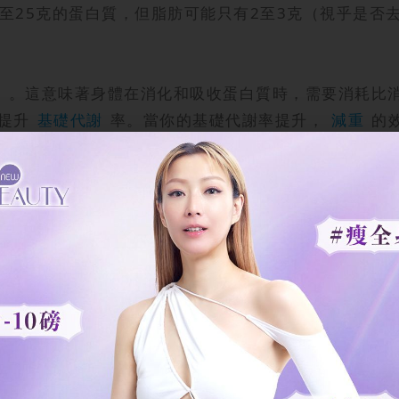
3至25克的蛋白質，但脂肪可能只有2至3克（視乎是
F）。這意味著身體在消化和吸收蛋白質時，需要消耗比
提升
基礎代謝
率。當你的基礎代謝率提升，
減重
的
失珍貴的肌肉。