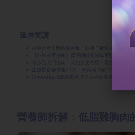
延伸閱讀
瘦腿必看！點解深蹲反而腿粗？揭秘 4 大腿型隱藏
【熱量赤字指南】營養師解開減重不敗公式：每天減3
緩步跑入門指南：比跑步更輕鬆！掌握緩步跑4個
生酮飲食全攻略2026：30天減10磅？拆解生酮
Smoothie 減肥愈飲愈肥？揭祕歐美名模 2:1
營養師拆解：低脂雞胸肉