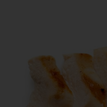
知
識
瘦
面
方
法
鼻
鼾
解
決
減
肥
全