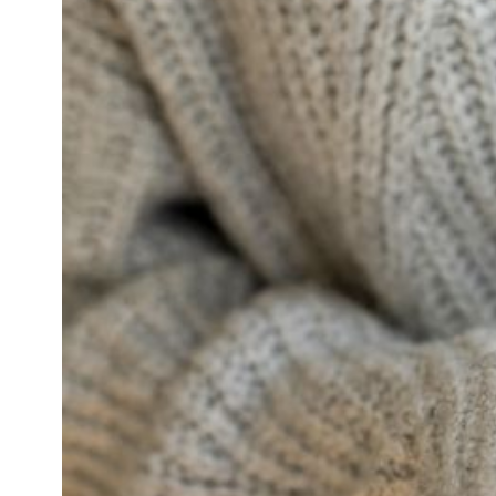
知
識
瘦
面
方
法
鼻
鼾
解
決
減
肥
全