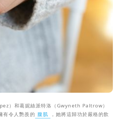
）和葛妮絲派特洛（Gwyneth Paltrow）
擁有令人艷羨的
腹肌
，她將這歸功於嚴格的飲