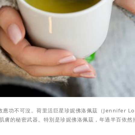
不可沒。荷里活巨星珍妮佛洛佩茲（Jennifer Lopez
肌膚的秘密武器。特別是珍妮佛洛佩茲，年過半百依然