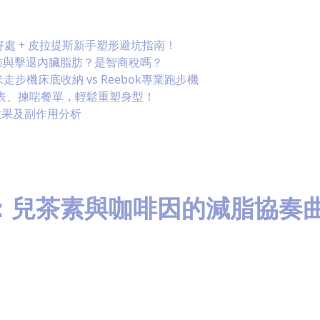
好處 + 皮拉提斯新手塑形避坑指南！
脂肪與擊退內臟脂肪？是智商稅嗎？
步機床底收納 vs Reebok專業跑步機
間表、揀啱餐單，輕鬆重塑身型！
效果及副作用分析
：兒茶素與咖啡因的減脂協奏