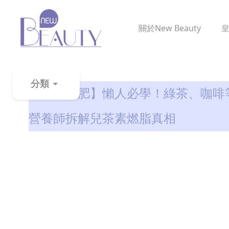
關於
New Beauty
減肥全攻略
分類
【綠茶減肥】懶人必學！綠茶、咖啡
粉
營養師拆解兒茶素燃脂真相
刺
黑
頭
百
科
美
白