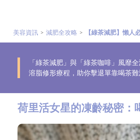
去
斑
美容資訊
減肥全攻略
【綠茶減肥】懶人
>
>
眼
袋
知
識
「綠茶減肥」與「綠茶咖啡」風靡全
溶脂修形療程，助你擊退單靠喝茶難
生
髮
解
荷里活女星的凍齡秘密：
密
去
印