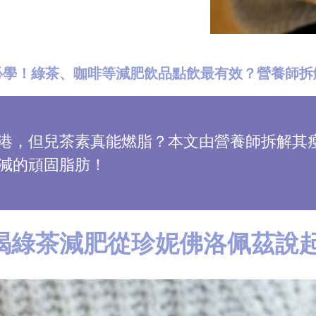
必學！綠茶、咖啡等減肥飲品點飲最有效？營養師拆
港，但兒茶素真能燃脂？本文由營養師拆解其
減的頑固脂肪！
喝綠茶減肥從珍妮佛洛佩茲說