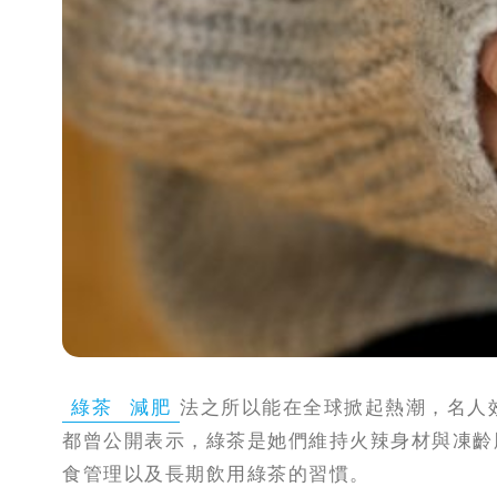
攻
略
消
除
虎
紋
綠茶
減肥
法之所以能在全球掀起熱潮，名人效應功
都曾公開表示，綠茶是她們維持火辣身材與凍齡
食管理以及長期飲用綠茶的習慣。