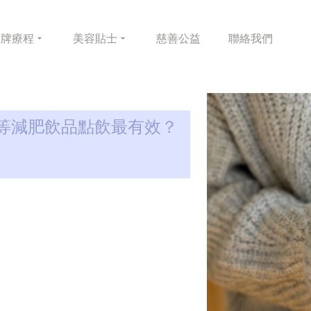
皇牌
療程
美容
貼士
慈善
公益
聯絡
我們
等減肥飲品點飲最有效？