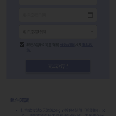
我已閱讀並同意有關
條款細則
以及
隱私政
策
。
完成登記
延伸閱讀
杜肯飲食法5天激減5kg？拆解4階段「吃到飽」公
式，揭秘英國凱特王妃產後秒回S號、不挨餓的懶