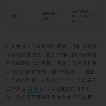
進食期多蔬
纖維變化、水
便秘
果、多喝水(每
分不足
日2L+)
消委會過去亦曾提醒消費者，市面上有各
種極端的減肥法，盲目跟隨可能導致營養
不良或新陳代謝紊亂。因此，選擇溫和且
可持續的斷食方式（如168斷食），並配
合均衡的飲食，才是長久之計。切勿為了
追求快速
瘦身
而採取激進的長時間斷
食，這樣反而容易引發暴食的反彈效應。