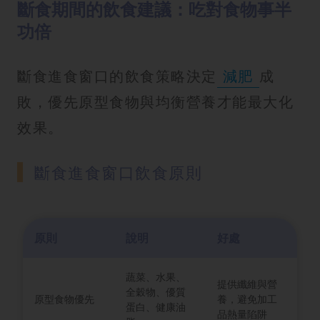
斷食期間的飲食建議：吃對食物事半
功倍
斷食進食窗口的飲食策略決定
減肥
成
敗，優先原型食物與均衡營養才能最大化
效果。
斷食進食窗口飲食原則
原則
說明
好處
蔬菜、水果、
提供纖維與營
全穀物、優質
原型食物優先
養，避免加工
蛋白、健康油
品熱量陷阱