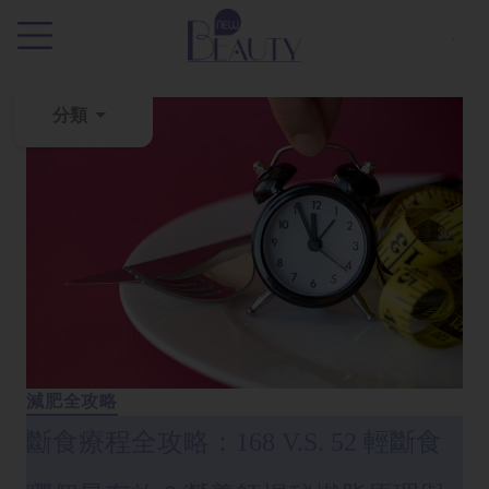
.
分類
粉
刺
黑
頭
百
科
美
白
減肥全攻略
去
斷食療程全攻略：168 V.S. 52 輕斷食
斑