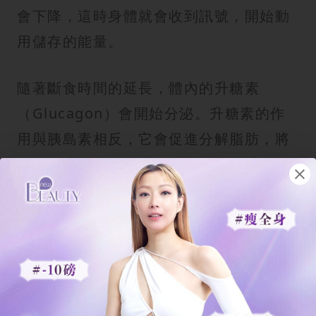
會下降，這時身體就會收到訊號，開始動
用儲存的能量。
隨著斷食時間的延長，體內的升糖素
（Glucagon）會開始分泌。升糖素的作
用與胰島素相反，它會促進分解脂肪，將
脂肪酸釋放到血液中，並運送到肝臟轉化
為酮體。酮體是身體在缺乏葡萄糖時的重
要能量來源，它不僅能供應大腦運作，更
是
燃脂
效率極高的燃料。這個過程被稱
為「代謝開關」的切換，讓身體從依賴葡
萄糖轉向依賴脂肪。