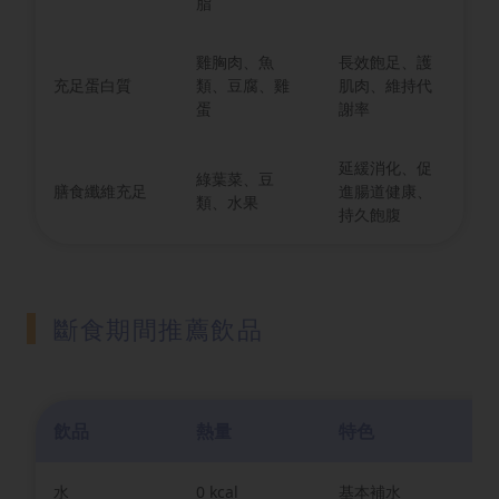
脂
雞胸肉、魚
長效飽足、護
充足蛋白質
類、豆腐、雞
肌肉、維持代
蛋
謝率
延緩消化、促
綠葉菜、豆
膳食纖維充足
進腸道健康、
類、水果
持久飽腹
斷食期間推薦飲品
飲品
熱量
特色
使
水
0 kcal
基本補水
全