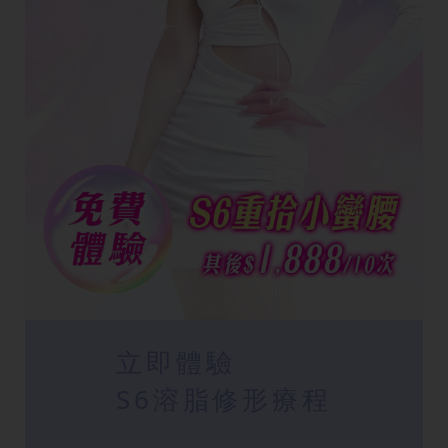
立即體驗
S6溶脂修形療程