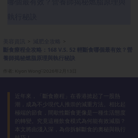
哪個最有效？營養師揭秘燃脂原理與
眼
袋
執行秘訣
知
識
美容資訊
減肥全攻略
>
>
生
斷食療程全攻略：168 V.S. 52 輕斷食哪個最有效？營
髮
養師揭秘燃脂原理與執行秘訣
解
密
作者
:
Kiyon Wong
2026年2月13日
去
印
近年來，「斷食療程」在香港掀起了一股熱
知
潮，成為不少現代人推崇的減重方法。相比起
識
極端的節食，間歇性斷食更像是一種生活態度
的轉變。究竟這種飲食模式為何能有效減脂？
瘦
本文將由淺入深，為你拆解斷食的奧秘與執行
面
技巧！