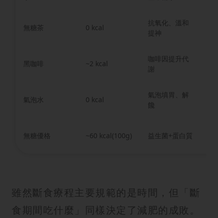
抗氧化、溫和
斷
無糖茶
0 kcal
提神
口
咖啡因提升代
早
黑咖啡
~2 kcal
謝
制
氣泡填胃、解
飢
氣泡水
0 kcal
饞
解
開
無糖優格
~60 kcal(100g)
益生菌+蛋白質
溫
雖然斷食療程主要規範的是時間，但「斷
食期間吃什麼」同樣決定了減肥的成敗。