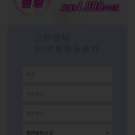
立即體驗
S6溶脂修形療程