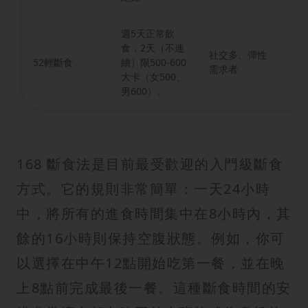
週5天正常飲
食，2天（不連
社交多、彈性
飲
52輕斷食
續）限500-600
需求者
無
大卡（女500、
男600）。
168 斷食法是目前最受歡迎的入門級斷食
方式。它的規則非常簡單：一天24小時
中，將所有的進食時間集中在8小時內，其
餘的16小時則保持空腹狀態。例如，你可
以選擇在中午12點開始吃第一餐，並在晚
上8點前完成最後一餐。這種斷食時間的安