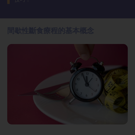
方
法
間歇性斷食療程的基本概念
鼻
鼾
解
決
減
肥
全
攻
略
消
除
虎