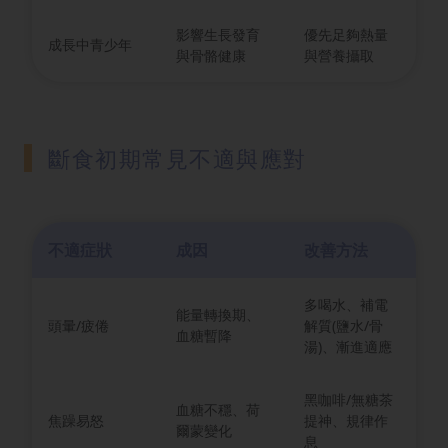
影響生長發育
優先足夠熱量
成長中青少年
與骨骼健康
與營養攝取
斷食初期常見不適與應對
不適症狀
成因
改善方法
多喝水、補電
能量轉換期、
頭暈/疲倦
解質(鹽水/骨
血糖暫降
湯)、漸進適應
黑咖啡/無糖茶
血糖不穩、荷
焦躁易怒
提神、規律作
爾蒙變化
息