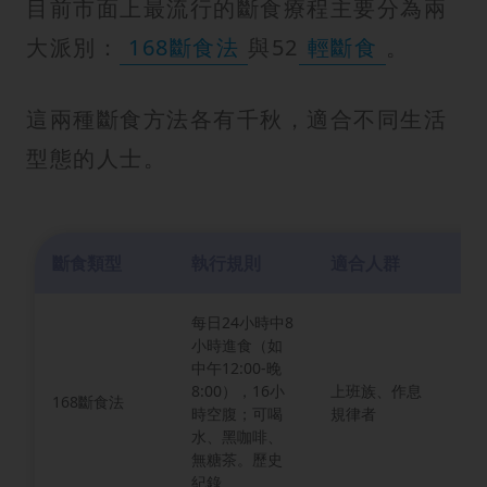
目前市面上最流行的斷食療程主要分為兩
大派別：
168斷食法
與52
輕斷食
。
這兩種斷食方法各有千秋，適合不同生活
型態的人士。
斷食類型
執行規則
適合人群
優
每日24小時中8
小時進食（如
中午12:00-晚
簡
8:00），16小
上班族、作息
168斷食法
制
時空腹；可喝
規律者
謝
水、黑咖啡、
無糖茶。歷史
紀錄​