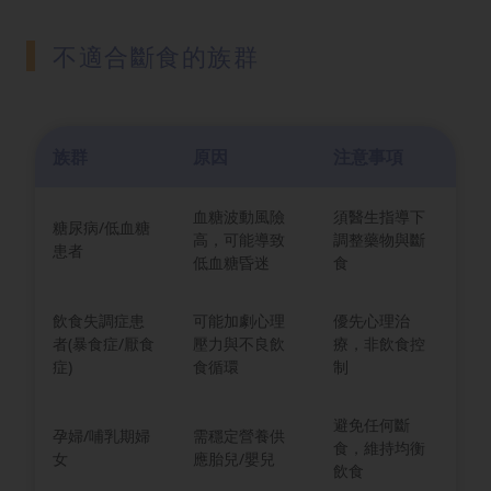
不適合斷食的族群
族群
原因
注意事項
血糖波動風險
須醫生指導下
糖尿病/低血糖
高，可能導致
調整藥物與斷
患者
低血糖昏迷
食
飲食失調症患
可能加劇心理
優先心理治
者(暴食症/厭食
壓力與不良飲
療，非飲食控
症)
食循環
制
避免任何斷
孕婦/哺乳期婦
需穩定營養供
食，維持均衡
女
應胎兒/嬰兒
飲食