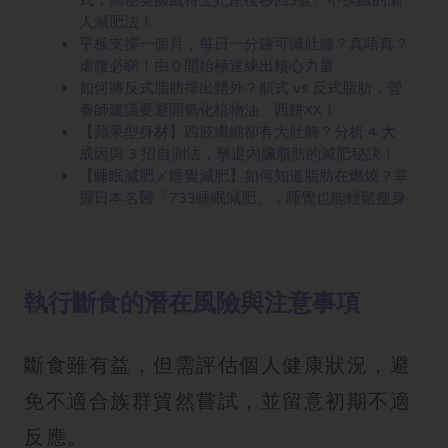
人減肥法！
平板支撐一個月，每日一分鐘可減肚腩？真唔真？
虐腹必睇！由０開始極速練出核心力量
如何將反式脂肪排出體外？順式 vs 反式脂肪，營
養師建議要避開氫化植物油、西餅XX！
【蘋果型身材】四肢纖細卻有大肚腩？分析 4 大
成因與 3 招自測法，擊退內臟脂肪的減肥秘訣！
【睡眠減肥／睡覺減肥】如何知道脂肪在燃燒？掌
握日本名醫「733睡眠減肥」，睡覺也能輕鬆瘦身
執行斷食的潛在風險與注意事項
斷食雖有益，但需評估個人健康狀況，避
免不適合族群貿然嘗試，並留意初期不適
反應。