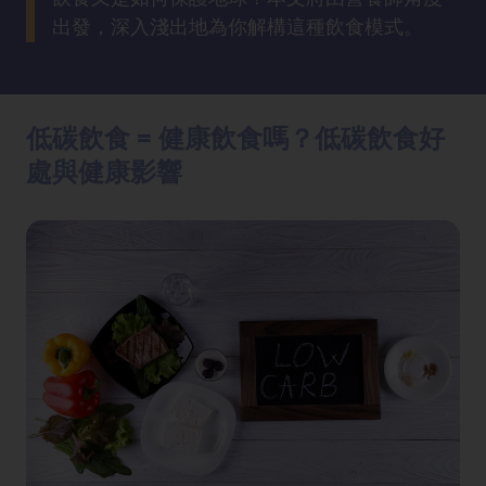
方
出發，深入淺出地為你解構這種飲食模式。
法
鼻
鼾
低碳飲食 = 健康飲食嗎？低碳飲食好
解
處與健康影響
決
減
肥
全
攻
略
消
除
虎