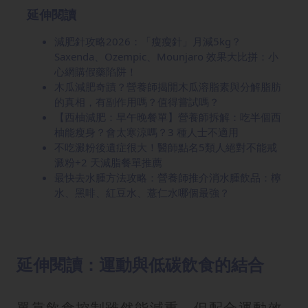
延伸閱讀
減肥針攻略2026：「瘦瘦針」月減5kg？
Saxenda、Ozempic、Mounjaro 效果大比拼：小
心網購假藥陷阱！
木瓜減肥奇蹟？營養師揭開木瓜溶脂素與分解脂肪
的真相，有副作用嗎？值得嘗試嗎？
【西柚減肥：早午晚餐單】營養師拆解：吃半個西
柚能瘦身？會太寒涼嗎？3 種人士不適用
不吃澱粉後遺症很大！醫師點名5類人絕對不能戒
澱粉+2 天減脂餐單推薦
最快去水腫方法攻略：營養師推介消水腫飲品：檸
水、黑啡、紅豆水、薏仁水哪個最強？
延伸閱讀：運動與低碳飲食的結合
單靠飲食控制雖然能減重，但配合運動效