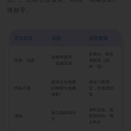
便秘等。
常見狀況
成因
改善建議
多喝水、補充
能量轉換期
疲倦、頭痛
電解質（鈉、
「低碳流感」
鉀、鎂）
碳水化合物量
保持三餐穩
情緒不穩
的轉變令血糖
定，勿過度節
波動
食
多吃蔬菜、根
缺乏纖維與水
便秘
莖類植物、喝
分
足夠水