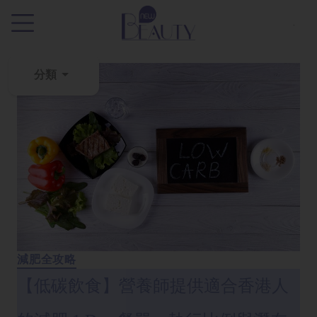
.
分類
粉
刺
黑
頭
百
科
美
白
減肥全攻略
去
【低碳飲食】營養師提供適合香港人
斑