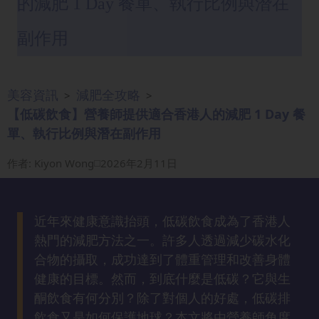
的減肥 1 Day 餐單、執行比例與潛在
眼
袋
副作用
知
識
美容資訊
減肥全攻略
>
>
生
【低碳飲食】營養師提供適合香港人的減肥 1 Day 餐
髮
單、執行比例與潛在副作用
解
密
作者
:
Kiyon Wong
2026年2月11日
去
印
近年來健康意識抬頭，低碳飲食成為了香港人
知
熱門的減肥方法之一。許多人透過減少碳水化
識
合物的攝取，成功達到了體重管理和改善身體
健康的目標。然而，到底什麼是低碳？它與生
瘦
酮飲食有何分別？除了對個人的好處，低碳排
面
飲食又是如何保護地球？本文將由營養師角度