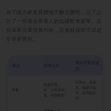
為了讓大家更具體地了解怎麼吃，以下設
計了一份適合香港人的低碳飲食菜單。這
份菜單注重營養均衡，且食材在街市或超
市容易買到。
重點營養與建
餐次
菜單內容
議
高蛋白、高脂
無糖豆漿一
肪、低碳水組
早餐
杯、水煮蛋兩
合，提供飽足
隻、半個酪梨
感
切雞飯（走