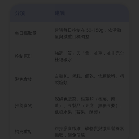
分項
建議
建議每日控制在 50–150g，依活動
每日攝取量
量與減重目標調整
強調「質」與「量」並重，並非完全
控制原則
杜絕碳水
白麵包、蛋糕、餅乾、含糖飲料、精
避免食物
製糖類
深綠色蔬菜、根莖類（番薯、南
推薦食物
瓜）、豆製品（豆腐、無糖豆漿）、
低糖水果（莓果、酪梨）
維持膳食纖維、礦物質與微量營養素
補充重點
攝取，避免便秘