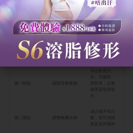
等份：兩份蔬菜，一份蛋白質，一份優質
澱粉或水果。這樣的飲食比例既能維持飽
足感，又能有效控制血糖。
階段
目標
執行重點
停止飲用汽
水、含糖茶、
第一階段
戒除含糖食物
餅乾等；以無
糖茶及堅果取
代
減少或不吃白
第二階段
調整晚餐比例
飯，多吃深綠
色蔬菜與瘦肉