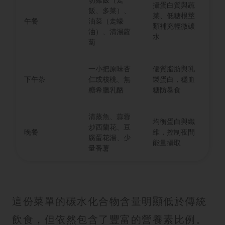
攝蛋白質與蔬
飯、多菜）、
菜、低糖根莖
午餐
油菜（走蠔
類補充輕微碳
油）、清湯蘿
水
蔔
一小把原味杏
優質脂肪與乳
下午茶
仁或核桃、無
製蛋白，穩血
糖希臘乳酪
糖防暴食
清蒸魚、蒜蓉
均衡蛋白與纖
炒西蘭花、豆
晚餐
維，控制夜間
腐蛋花湯、少
能量攝取
量番薯
這份菜單的碳水化合物含量明顯低於傳統
飲食，但依然包含了豐富的營養素比例。