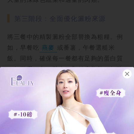
第三階段：全面優化澱粉來源
將三餐中的精製澱粉全部替換為粗糧。例
如，早餐吃
燕麥
或番薯，午餐選糙米
飯。同時，確保每一餐都有足夠的蛋白質
（如雞蛋、魚、雞肉）和健康脂肪（如酪
梨油、橄欖油）。
第四階段：精算比例
當你適應了上述改變，可以開始嚴格控制
碳水化合物的佔比。例如，將餐盤分為四