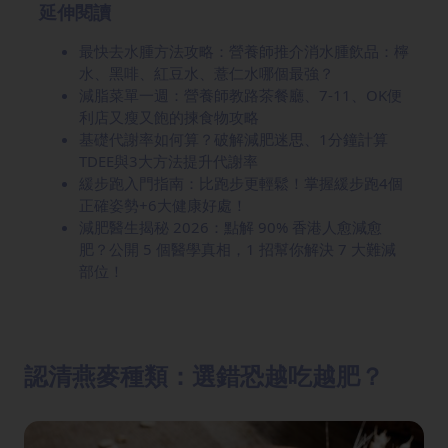
延伸閱讀
最快去水腫方法攻略：營養師推介消水腫飲品：檸
水、黑啡、紅豆水、薏仁水哪個最強？
減脂菜單一週：營養師教路茶餐廳、7-11、OK便
利店又瘦又飽的揀食物攻略
基礎代謝率如何算？破解減肥迷思、1分鐘計算
TDEE與3大方法提升代謝率
緩步跑入門指南：比跑步更輕鬆！掌握緩步跑4個
正確姿勢+6大健康好處！
減肥醫生揭秘 2026：點解 90% 香港人愈減愈
肥？公開 5 個醫學真相，1 招幫你解決 7 大難減
部位！
認清燕麥種類：選錯恐越吃越肥？