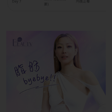
Day 7
均衡正餐
輕
麥)