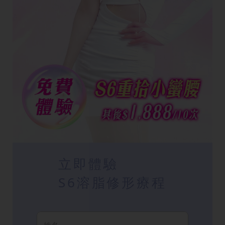
立即體驗
S6溶脂修形療程