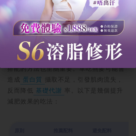
燕麥減肥法實戰：如何吃才有效？
要透過食燕麥來
瘦身
，除了選對種類，
搭配的方法也至關重要。單吃燕麥可能會
造成
蛋白質
攝取不足，引發肌肉流失，
反而降低
基礎代謝
率。以下是幾個提升
減肥效果的吃法：
原則
推薦配料
避免配料
原