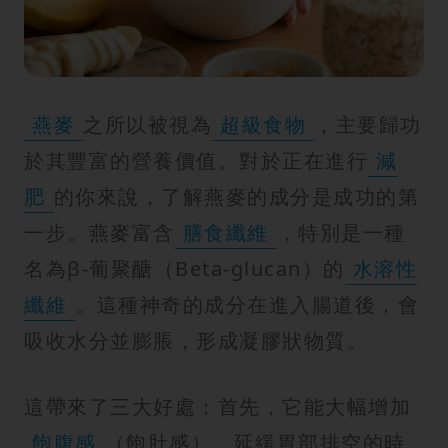
紋
燕麥
之所以被視為
超級食物
，主要歸功
於其豐富的營養價值。對於正在進行
減
肥
的你來說，了解燕麥的成分是成功的第
一步。燕麥富含
膳食纖維
，特別是一種
名為β-葡聚醣（Beta-glucan）的
水溶性
纖維
。這種神奇的成分在進入腸道後，會
吸收水分並膨脹，形成凝膠狀物質。
這帶來了三大好處：首先，它能大幅增加
飽腹感
（飽肚感），延緩胃部排空的時