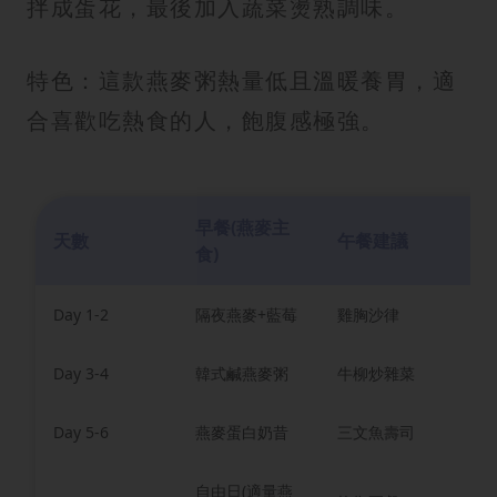
拌成蛋花，最後加入蔬菜燙熟調味。
特色：這款燕麥粥熱量低且溫暖養胃，適
合喜歡吃熱食的人，飽腹感極強。
早餐(燕麥主
天數
午餐建議
晚
食)
Day 1-2
隔夜燕麥+藍莓
雞胸沙律
清
Day 3-4
韓式鹹燕麥粥
牛柳炒雜菜
豆
Day 5-6
燕麥蛋白奶昔
三文魚壽司
雞
自由日(適量燕