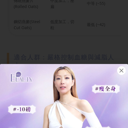
傳統燕麥片
中度加工，壓
中等 (~55)
煮
(Rolled Oats)
扁
鋼切燕麥(Steel
低度加工，切
最低 (~42)
煮
Cut Oats)
粒
適合人群：嚴格控制血糖與減脂人
士
從表格可見，雖然各類燕麥的每100克乾
重熱量相若（大約380大卡左右），但由
於GI值和
飽腹感
的差異，傳統燕麥片和
鋼切燕麥在減肥成效上會更勝一籌。