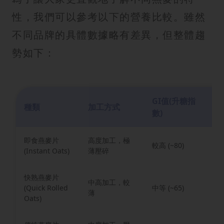
性，我們可以參考以下的營養比較。雖然
不同品牌的具體數據略有差異，但整體趨
勢如下：
GI值(升糖指
種類
加工方式
烹
數)
即食燕麥片
高度加工，極
熱
較高 (~80)
(Instant Oats)
薄壓碎
鐘
快熟燕麥片
中高加工，較
(Quick Rolled
中等 (~65)
微
薄
Oats)