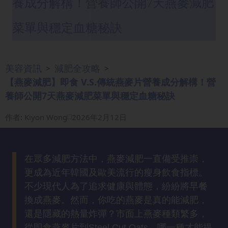
養成分解構！營養師公開7天燕麥減肥
眼
袋
菜單與穩定血糖秘訣
知
識
美容資訊
減肥全攻略
>
>
生
【燕麥減肥】即食 V.S.傳統燕麥片營養成分解構！營
髮
養師公開7天燕麥減肥菜單與穩定血糖秘訣
解
密
作者
:
Kiyon Wong
2026年2月12日
去
印
在眾多減肥方法中，燕麥減肥一直備受推崇，
知
更成為近年韓國及歐美流行的瘦身飲食指標。
識
不少現代人為了追求健康與體態，紛紛將早餐
換成燕麥。然而，你吃的燕麥是真的能減肥，
瘦
還是隱藏的熱量炸彈？市面上燕麥種類繁多，
面
從即食燕麥片到Steel Cut Oats，哪一種才能提