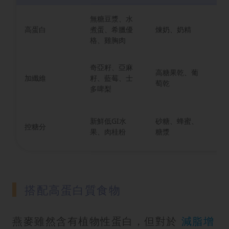
無糖豆漿、水
防
高蛋白
煮蛋、希臘優
煉奶、奶精
失
格、雞胸肉
感
奇亞籽、亞麻
高糖果乾、葡
強
加纖維
籽、藍莓、士
萄乾
動
多啤梨
避
新鮮低GI水
砂糖、蜂蜜、
控糖分
阱
果、肉桂粉
糖漿
優
搭配高蛋白質食物
燕麥雖然含有植物性蛋白，但對於
減脂增