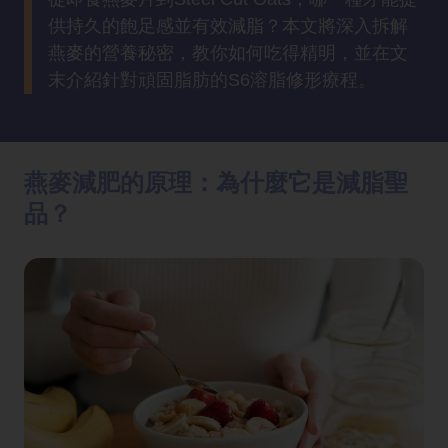
方
供持久的飽足感並有效減脂？本文將深入拆解
法
燕麥的營養秘密，教你如何吃得精明，並在文
末介紹針對頑固脂肪的S6溶脂修形療程。
鼻
鼾
解
決
燕麥減肥的原理：為什麼它是減脂聖
品？
減
肥
全
攻
略
消
除
虎