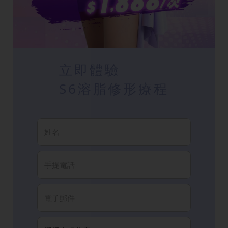
立即體驗
S6溶脂修形療程