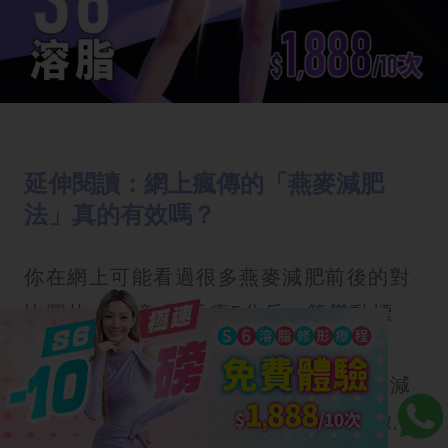
延伸閱讀：網上瘋傳的「燕麥減肥
法」真的有效嗎？
你在網上可能看過很多燕麥減肥前後的對
比圖片，標榜「7天瘦5公斤」等聳動標
題。然而，單一食物減肥法往往難以持
久，且容易造成營養失衡。真正的燕麥減
肥，是用燕麥「取代」原本的高GI精緻澱