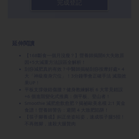
完成登記
延伸閱讀
【168斷食一個月沒瘦？】營養師揭開6大失敗原
因+5大減重方法誤區全解析！
刮痧減肥真的有效？中醫師揭秘刮痧按摩好處+ 4
大「神級瘦身穴位」！3分鐘學會正確手法 滅脂效
果UP！
平板支撐做錯傷腰？健身教練解析 6 大常見錯誤
+6 個進階變化式推薦：側平板、登山者！
Smoothie 減肥愈飲愈肥？揭祕歐美名模 2:1 黃金
食譜！營養師警告：避開 4 大致肥陷阱！
【筷子腳養成】糾正坐姿站姿，速成筷子腿5招！
不再翹腳，速殺大腿贅肉