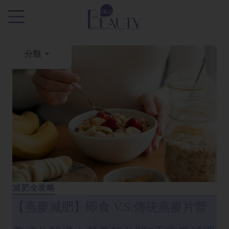
.
分類
粉
刺
黑
頭
百
科
美
白
減肥全攻略
去
【燕麥減肥】即食 V.S.傳統燕麥片營
斑