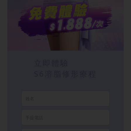
立即體驗
S6溶脂修形療程