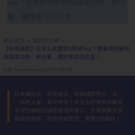
5kg？營養師拆解秋葵綠茶功效，鉀含
眼
袋
量、屬性寒涼須注意！
知
識
美容資訊
減肥全攻略
>
>
生
【秋葵減肥】日本女星實測3周減5kg？營養師拆解秋
髮
葵綠茶功效，鉀含量、屬性寒涼須注意！
解
密
作者
:
Kiyon Wong
2026年2月5日
去
印
日本爆紅的「秋葵綠茶」號稱減肥聖品，這
知
「綠色人參」真有奇效？本文由營養師拆解其
識
水溶性纖維的減脂原理與食法，並推薦醫美溶
脂修形療程，助你突破瓶頸，重塑S形曲線！
瘦
面