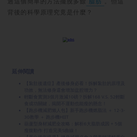
過這個簡單的方法擺脫多餘
脂肪
。但這
背後的科學原理究竟是什麼？
延伸閱讀
【紮肚後遺症】產後修身必看！拆解紮肚的原理及
功效，無法修身還會增加盆腔增力？
輕斷食實測3個月激減10磅？拆解168 V.S. 52輕斷
食成功關鍵，揭開不運動也能瘦的懸念！
【跑步機減肥懶人包】新手跑步機燃脂法 ＋ 12-3-
30教學 ＋ 跑步機HIIT
葫蘆型身材減肥全攻略：解析6大脂肪成因 + 5個
瘦腹動作 打造完美S曲線！