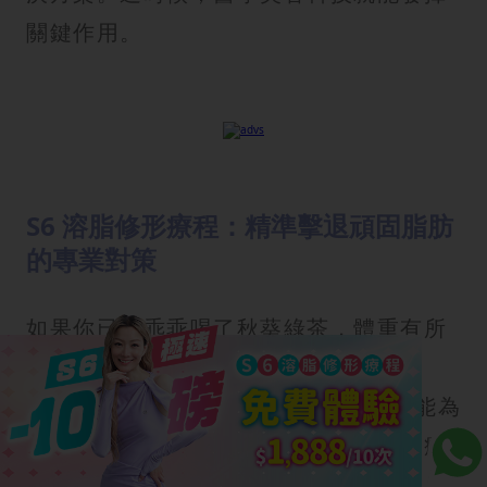
關鍵作用。
S6 溶脂修形療程：精準擊退頑固脂肪
的專業對策
如果你已經乖乖喝了秋葵綠茶，體重有所
下降，但對身型線條仍不滿意，New
Beauty 推出的「S6
溶脂
修形療程」能為
你補足最後一塊拼圖，實現真正的修形療
程目標。