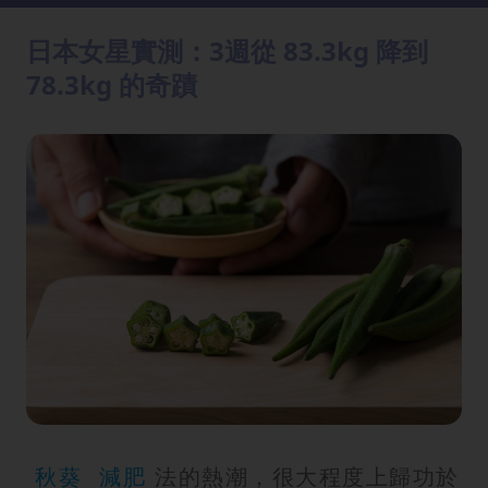
方
法
日本女星實測：3週從 83.3kg 降到
78.3kg 的奇蹟
鼻
鼾
解
決
減
肥
全
攻
略
消
除
虎
秋葵
減肥
法的熱潮，很大程度上歸功於