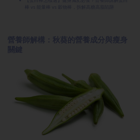
【蛋白棒怎樣選】健身減肥必食？營養師講解蛋白
棒 vs 能量棒 vs 穀物棒，拆解高糖高脂陷阱
營養師解構：秋葵的營養成分與瘦身
關鍵