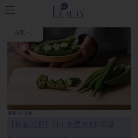
.
分類
粉
刺
黑
頭
百
科
美
白
減肥全攻略
去
【秋葵減肥】日本女星實測3周減
斑