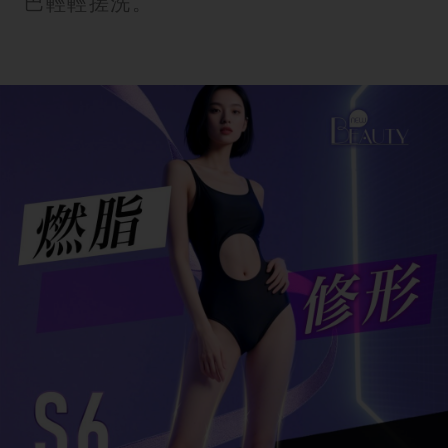
巴輕輕搓洗。