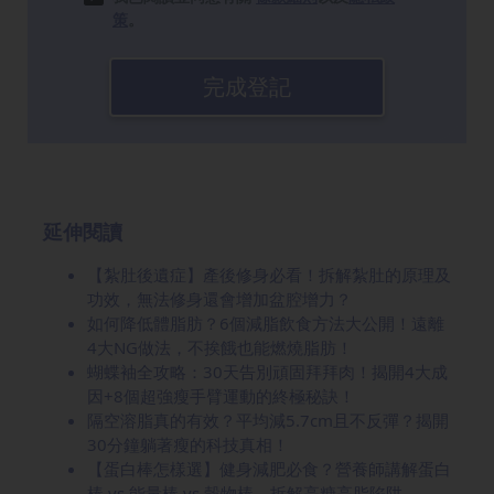
策
。
完成登記
延伸閱讀
【紮肚後遺症】產後修身必看！拆解紮肚的原理及
功效，無法修身還會增加盆腔增力？
如何降低體脂肪？6個減脂飲食方法大公開！遠離
4大NG做法，不挨餓也能燃燒脂肪！
蝴蝶袖全攻略：30天告別頑固拜拜肉！揭開4大成
因+8個超強瘦手臂運動的終極秘訣！
隔空溶脂真的有效？平均減5.7cm且不反彈？揭開
30分鐘躺著瘦的科技真相！
【蛋白棒怎樣選】健身減肥必食？營養師講解蛋白
棒 vs 能量棒 vs 穀物棒，拆解高糖高脂陷阱