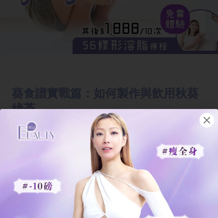
葵食譜實戰篇：如何製作與飲用秋葵
綠茶
想要達到日本女星的減肥效果，正確的製
作方法至關重要。許多人誤以為要把秋葵
煮熟，其實高溫會破壞秋葵中的維生素 C
和部分
酵素
。