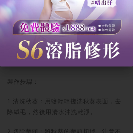
材料：
新鮮秋葵 10條
綠茶茶包 2個（或綠茶葉適量）
室溫水 1公升
製作步驟：
1 清洗秋葵：用鹽輕輕搓洗秋葵表面，去
除絨毛，然後用清水沖洗乾淨。
2 切除蒂頭：將秋葵的蒂頭切掉，注意不