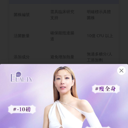
需具臨床研究
明確標示具體
菌株編號
支持
菌株
確保能抵達腸
活菌數量
10億 CFU 以上
道
無過多糖分/人
添加成分
避免增加熱量
工添加劑
儲存方法
保持菌活性
需冷藏者標明
1. 菌株編號：具備臨床研究的產品通常會
標明具體的菌株編號。
2. 活菌數量：並非越多越好，但需確保有