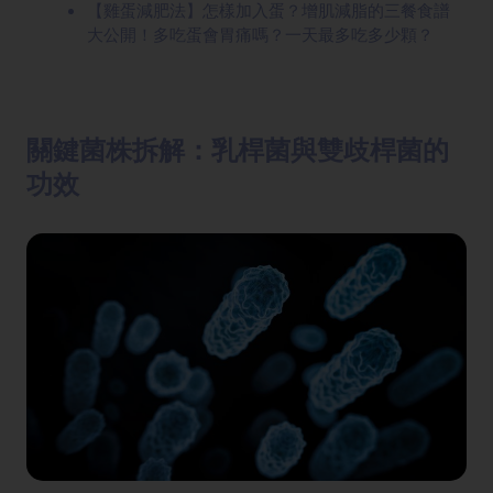
【雞蛋減肥法】怎樣加入蛋？增肌減脂的三餐食譜
大公開！多吃蛋會胃痛嗎？一天最多吃多少顆？
關鍵菌株拆解：乳桿菌與雙歧桿菌的
功效