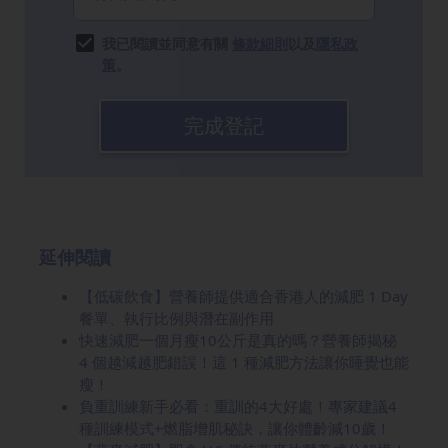
我已閱讀並同意有關
條款細則
以及
隱私政
策
。
完成登記
延伸閱讀
【低碳飲食】營養師提供適合香港人的減肥 1 Day
餐單、執行比例與潛在副作用
快速減肥一個月瘦10公斤是真的嗎？營養師揭秘
4 個越減越肥錯誤！這 1 種減肥方法讓你睡覺也能
瘦！
負重訓練新手必看：重訓的4大好處！專家建議4
種訓練模式+燃脂增肌秘訣，讓你體齡減10歲！