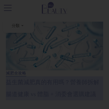
.
分類
粉
刺
黑
頭
百
科
減肥全攻略
益生菌減肥真的有用嗎？營養師拆解
美
白
腸道健康 vs 體脂 + 消委會選購建議
去
斑