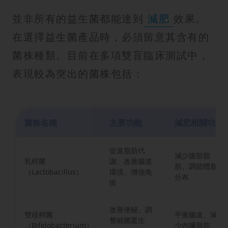
並非所有的益生菌都能達到
減肥
效果。
在選擇益生菌產品時，必須留意其含有的
菌株種類。目前在多項雙盲臨床測試中，
表現較為突出的菌株包括：
菌株名稱
主要功能
減肥相關功效
促進脂肪代
減少腹部脂
乳桿菌
謝、改善腸道
肪、調節體脂
（Lactobacillus）
環境、增強免
分布
疫
改善便秘、調
雙歧桿菌
平衡腸道、減
整細菌叢生
（Bifidobacterium）
少內臟脂肪