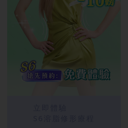
立即體驗
S6溶脂修形療程