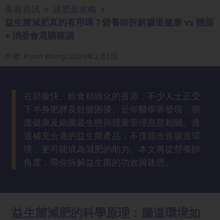
美容資訊
減肥全攻略
>
>
眼
益生菌減肥真的有用嗎？營養師拆解腸道健康 vs 體脂
袋
+ 消委會選購建議
知
識
作者
:
Kiyon Wong
2026年2月5日
生
髮
在節奏快、飲食精緻化的香港，不少人士正受
解
下半身肥胖及肚腩困擾。近年醫學界發現，腸
密
道健康及細菌叢生態與體重管理息息相關。透
過補充合適的益生菌產品，不僅能改善腸道環
去
境，更可能成為減肥的助力。本文將從營養師
印
知
角度，帶你拆解益生菌的功效與迷思。
識
瘦
益生菌減肥的科學原理：腸道環境如
面