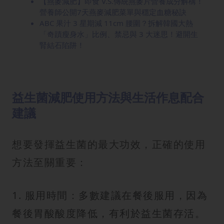
【燕麥減肥】即食 V.S.傳統燕麥片營養成分解構！
營養師公開7天燕麥減肥菜單與穩定血糖秘訣
ABC 果汁 3 星期減 11cm 腰圍？拆解韓國大熱
「奇蹟瘦身水」比例、禁忌與 3 大迷思！避開生
腎結石陷阱！
益生菌減肥使用方法與生活作息配合
建議
想要發揮益生菌的最大功效，正確的使用
方法至關重要：
1. 服用時間：多數建議在餐後服用，因為
餐後胃酸酸度降低，有利於益生菌存活。