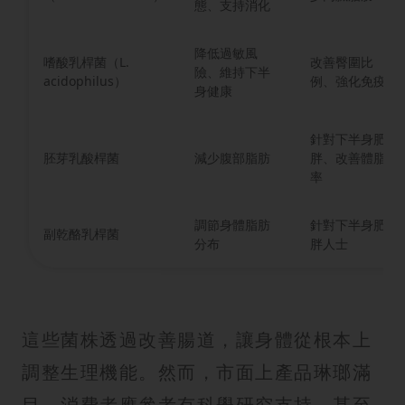
態、支持消化
降低過敏風
嗜酸乳桿菌（L.
改善臀圍比
險、維持下半
acidophilus）
例、強化免疫
身健康
針對下半身肥
胚芽乳酸桿菌
減少腹部脂肪
胖、改善體脂
率
調節身體脂肪
針對下半身肥
副乾酪乳桿菌
分布
胖人士
這些菌株透過改善腸道，讓身體從根本上
調整生理機能。然而，市面上產品琳瑯滿
目，消費者應參考有科學研究支持、甚至