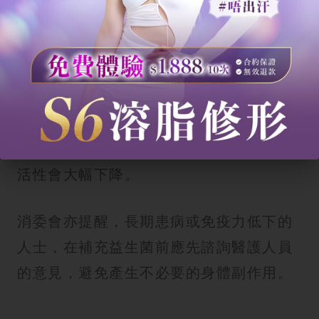
足夠數量（通常建議 10 億 CFU 以上）能
順利抵達消化道。
3. 添加成分：部分產品為了口感會加入過
多糖分或人工添加劑，長期服用反而增加
熱量攝取量。
4. 儲存方法：某些益生菌需要冷藏，否則
活性會大幅下降。
消委會亦提醒，長期患病或免疫力低下的
人士，在補充益生菌前應先諮詢醫護人員
的意見，避免產生不必要的身體副作用。