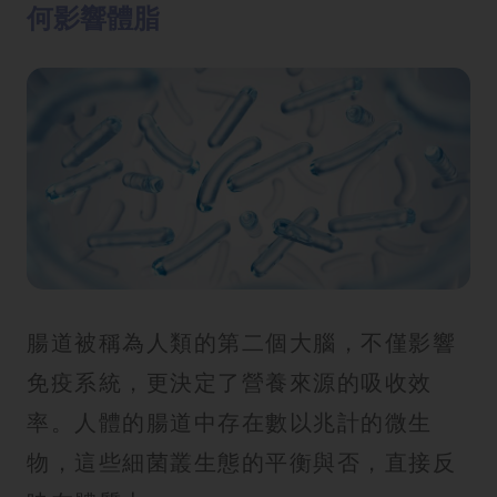
何影響體脂
方
法
鼻
鼾
解
決
減
肥
全
攻
腸道被稱為人類的第二個大腦，不僅影響
略
免疫系統，更決定了營養來源的吸收效
率。人體的腸道中存在數以兆計的微生
消
除
物，這些細菌叢生態的平衡與否，直接反
虎