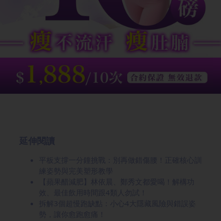
延伸閱讀
平板支撐一分鐘挑戰：別再做錯傷腰！正確核心訓
練姿勢與完美塑形教學
【蘋果醋減肥】林依晨、鄭秀文都愛喝！解構功
效、最佳飲用時間跟4類人勿試！
拆解3個超慢跑缺點：小心4大隱藏風險與錯誤姿
勢，讓你愈跑愈痛！