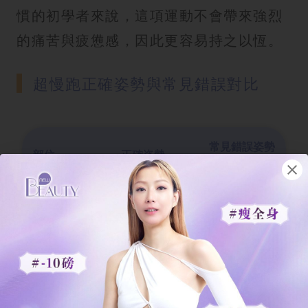
慣的初學者來說，這項運動不會帶來強烈
的痛苦與疲憊感，因此更容易持之以恆。
超慢跑正確姿勢與常見錯誤對比
常見錯誤姿勢
部位
正確姿勢
與缺點
眼睛直視前
低頭看腳/手機
頭部與視線
方，下巴微收
（頸椎疲勞）
彎腰駝背（影
挺胸收腹，背
背部與核心
響呼吸、核心
部挺直
出力）