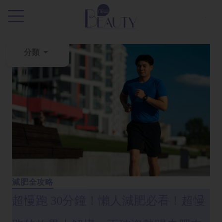
.
分類
粉
刺
黑
頭
百
科
美
白
減肥全攻略
去
超慢跑 30分鐘！懶人減肥必看！超慢
斑