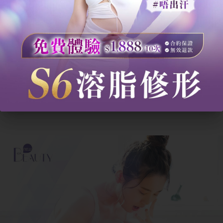
腳跟重落地
前腳掌先著
腳部落地
（膝蓋衝擊
地，腳跟輕落
大）
步伐過大、速
極小步伐，高
步伐與節奏
度不穩（體力
步頻輕快
消耗快）