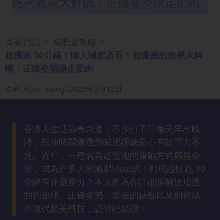
跑的效果大解構：正確姿勢踢走肥肉
眼
袋
知
美容資訊
減肥全攻略
>
>
識
超慢跑 30分鐘！懶人減肥必看！超慢跑的效果大解
構：正確姿勢踢走肥肉
生
髮
作者
:
Kiyon Wong
2026年3月12日
解
密
香港人生活節奏急速，不少打工仔每天早出晚
去
歸，想抽時間做運動減肥卻總是心有餘而力不
印
足。近年，一種名為超慢跑的運動方式席捲亞
知
洲，成為許多人的減肥Must試！到底超慢跑 30
識
分鐘有什麼魔力？本文將為你詳細拆解這項運
動的原理、正確姿勢、潛在的缺點以及如何結
瘦
合現代醫美科技，讓你輕鬆瘦！
面