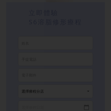
立即體驗
S6溶脂修形療程