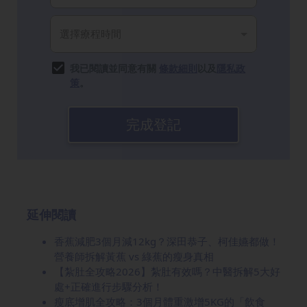
我已閱讀並同意有關
條款細則
以及
隱私政
策
。
完成登記
延伸閱讀
香蕉減肥3個月減12kg？深田恭子、柯佳嬿都做！
營養師拆解黃蕉 vs 綠蕉的瘦身真相
【紮肚全攻略2026】紮肚有效嗎？中醫拆解5大好
處+正確進行步驟分析！
瘦底增肌全攻略：3個月體重激增5KG的「飲食