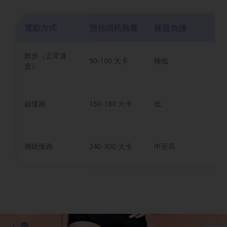
運動方式
預估消耗熱量
膝蓋負擔
適
散步（正常速
所
90-100 大卡
極低
度）
學
缺
超慢跑
150-180 大卡
低
年
人
有
傳統慢跑
240-300 大卡
中至高
無