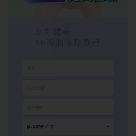
立即體驗
S6溶脂修形療程