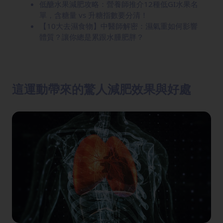
低醣水果減肥攻略：營養師推介12種低GI水果名
單，含糖量 vs 升糖指數要分清！
【10大去濕食物】中醫師解密：濕氣重如何影響
體質？讓你總是累跟水腫肥胖？
這運動帶來的驚人減肥效果與好處