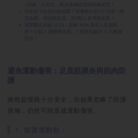
+訓練」方程式，解決食極唔肥的終極迷思！
洋車前子粉真的能減重？營養師分析5大功效：穩
定血糖、增加飽足感，這4類人食用前必看！
減肥醫生揭秘 2026：點解 90% 香港人愈減愈
肥？公開 5 個醫學真相，1 招幫你解決 7 大難減
部位！
避免運動傷害：足底筋膜炎與肌肉防
護
雖然超慢跑十分安全，但如果忽略了防護
措施，仍然可能造成運動傷害。
1. 慎選運動鞋：