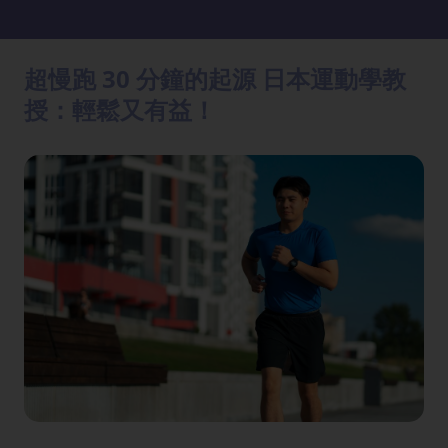
方
法
超慢跑 30 分鐘的起源 日本運動學教
鼻
授：輕鬆又有益！
鼾
解
決
減
肥
全
攻
略
消
除
虎