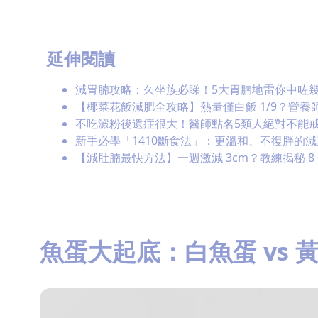
延伸閱讀
減胃腩攻略：久坐族必睇！5大胃腩地雷你中咗
【椰菜花飯減肥全攻略】熱量僅白飯 1/9？營養
不吃澱粉後遺症很大！醫師點名5類人絕對不能戒
新手必學「1410斷食法」：更溫和、不復胖的減
【減肚腩最快方法】一週激減 3cm？教練揭秘 
魚蛋大起底：白魚蛋 vs 