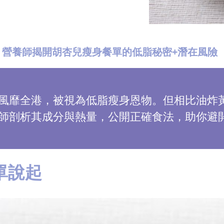
：營養師揭開胡杏兒瘦身餐單的低脂秘密+潛在風險
風靡全港，被視為低脂瘦身恩物。但相比油炸
師剖析其成分與熱量，公開正確食法，助你避
單說起