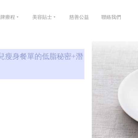
皇牌
療程
美容
貼士
慈善
公益
聯絡
我們
兒瘦身餐單的低脂秘密+潛