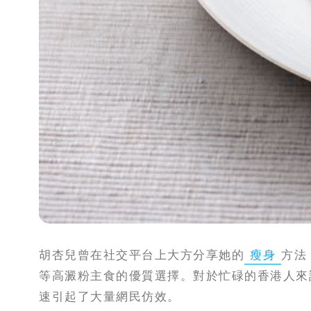
攻
略
消
除
虎
紋
胡杏兒曾在社交平台上大方分享她的
瘦身
方法
等高澱粉主食的優質選擇。對於忙碌的香港人來
速引起了大量網民仿效。