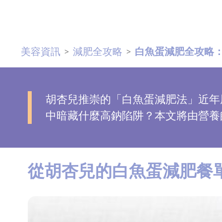
去
斑
美容資訊
減肥全攻略
白魚蛋減肥全攻略
>
>
眼
袋
知
識
胡杏兒推崇的「白魚蛋減肥法」近年
中暗藏什麼高鈉陷阱？本文將由營養
生
髮
解
從胡杏兒的白魚蛋減肥餐
密
去
印