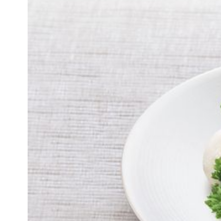
知
識
瘦
面
方
法
鼻
鼾
解
決
減
肥
全