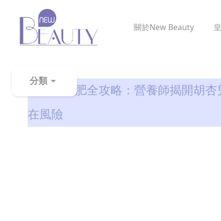
關於
New Beauty
減肥全攻略
分類
白魚蛋減肥全攻略：營養師揭開胡杏
粉
在風險
刺
黑
頭
百
科
美
白