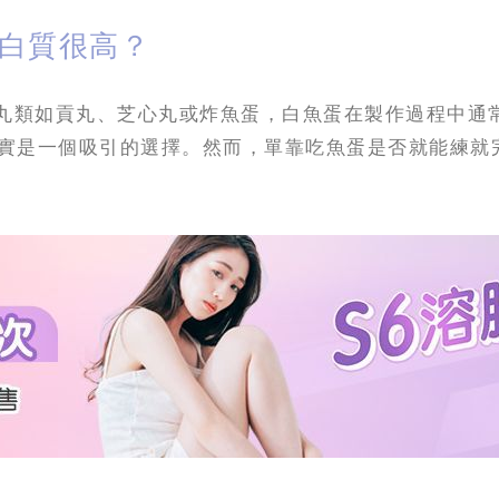
白質很高？
丸類如貢丸、芝心丸或炸魚蛋，白魚蛋在製作過程中通
實是一個吸引的選擇。然而，單靠吃魚蛋是否就能練就