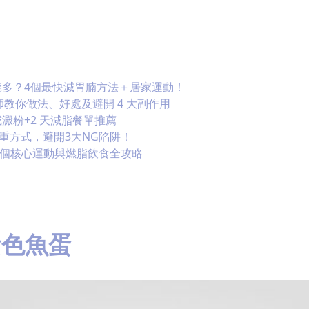
幾多？4個最快減胃腩方法＋居家運動！
師教你做法、好處及避開 4 大副作用
澱粉+2 天減脂餐單推薦
重方式，避開3大NG陷阱！
8 個核心運動與燃脂飲食全攻略
黃色魚蛋