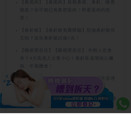
【鼻瘜肉】【鼻瘜肉】長期鼻塞、鼻鼾、嗅覺
變差？你可能已有鼻腔瘜肉！即看瘜肉的危
害！
【鼻鼾槍】【鼻鼾槍免費體驗】想做鼻鼾槍但
又怕？送你鼻鼾槍試做1次！
【睡眠窒息症】【睡眠窒息症】 年輕人也會
有？4大高危人士要小心！鼻鼾長遠增加心臟
病、中風機會！
【鼻鼾貼】【鼻鼾貼有效嗎？】解析運作原理
與 3 大局限，這 3 類人士用了也沒效！
【鼻鼾槍副作用】鼻鼾槍3大副作用、4類不適
合人士！醫美機構不告訴你的事！
【鼻鼾根治】【鼻鼾根治手冊】哪款止鼻鼾產
品最有用？原來XX和XX都會加劇鼻鼾？即看