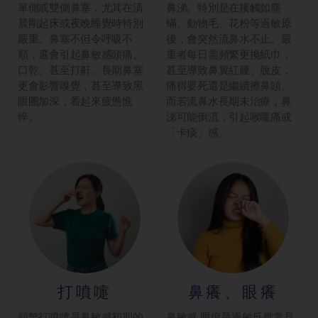
單側或雙側鼻塞，尤其在清
鼻涕。特別是在接觸如塵
晨剛起床或夜晚睡覺時特別
蟎、動物毛、花粉等過敏原
嚴重。鼻塞不但令呼吸不
後，會突然流鼻水不止。嚴
順，還會引起鼻敏感頭痛、
重者每日需頻繁更換紙巾，
口乾、甚至打鼾。長期鼻塞
甚至導致鼻翼紅腫、脫皮，
更會影響嗅覺，甚至導致黑
痛得要死還是繼續擦鼻頭。
眼圈加深，看起來疲憊憔
而若流鼻水長期未治療，鼻
悴。
涕可能倒流，引起喉嚨痛或
「卡痰」感。
打噴嚏
鼻癢、眼癢
頻繁打噴嚏是鼻敏感初期的
鼻敏感 眼痕是過敏反應常見