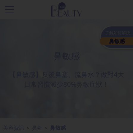
.
了解如何解決
鼻敏感
鼻敏感
【鼻敏感】反覆鼻塞、流鼻水？做對4大
日常習慣減少80%鼻敏症狀！
美容資訊
鼻鼾
鼻敏感
>
>