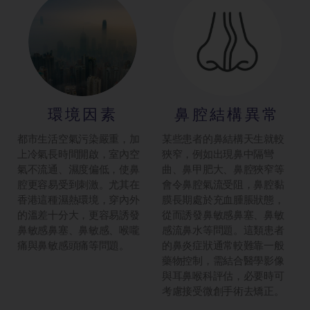
環境因素
鼻腔結構異常
都市生活空氣污染嚴重，加
某些患者的鼻結構天生就較
上冷氣長時間開啟，室內空
狹窄，例如出現鼻中隔彎
氣不流通、濕度偏低，使鼻
曲、鼻甲肥大、鼻腔狹窄等
腔更容易受到刺激。尤其在
會令鼻腔氣流受阻，鼻腔黏
香港這種濕熱環境，穿內外
膜長期處於充血腫脹狀態，
的溫差十分大，更容易誘發
從而誘發鼻敏感鼻塞、鼻敏
鼻敏感鼻塞、鼻敏感、喉嚨
感流鼻水等問題。這類患者
痛與鼻敏感頭痛等問題。
的鼻炎症狀通常較難靠一般
藥物控制，需結合醫學影像
與耳鼻喉科評估，必要時可
考慮接受微創手術去矯正。