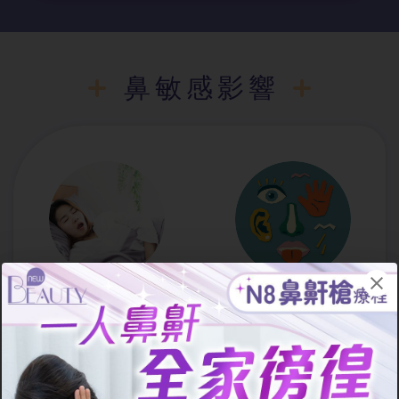
鼻敏感影響
睡眠質素下降
嗅覺與味覺異
常
長期鼻塞會導致呼吸不
順、打鼻鼾，甚至需用口
鼻涕與鼻腔腫脹會阻礙氣
呼吸，易造成口乾與夜間
味進入嗅覺區域，長期可