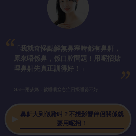
「我就奇怪點解無鼻塞時都有鼻鼾，
原來唔係鼻，係口腔問題！用呢招掂
埋鼻鼾先真正訓得好！」
Gal—兩孩媽，被睡眠窒息症困擾睡得不好
鼻鼾大到似豬叫？不想影響伴侶關係就
要用呢招！