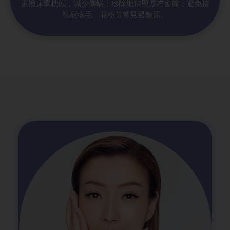
更換床單枕頭，減少塵蟎；移除地毯與厚布窗簾；避免接
觸寵物毛、花粉等常見過敏原。