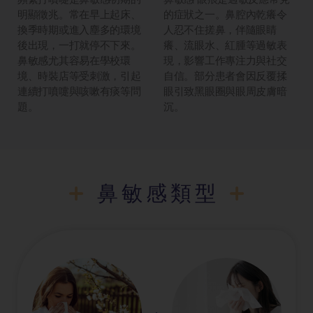
明顯徵兆。常在早上起床、
的症狀之一。鼻腔內乾癢令
換季時期或進入塵多的環境
人忍不住搓鼻，伴隨眼睛
後出現，一打就停不下來。
癢、流眼水、紅腫等過敏表
鼻敏感尤其容易在學校環
現，影響工作專注力與社交
境、時裝店等受刺激，引起
自信。部分患者會因反覆揉
連續打噴嚏與咳嗽有痰等問
眼引致黑眼圈與眼周皮膚暗
題。
沉。
鼻敏感類型