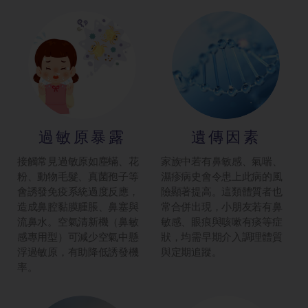
過敏原暴露
遺傳因素
接觸常見過敏原如塵蟎、花
家族中若有鼻敏感、氣喘、
粉、動物毛髮、真菌孢子等
濕疹病史會令患上此病的風
會誘發免疫系統過度反應，
險顯著提高。這類體質者也
造成鼻腔黏膜腫脹、鼻塞與
常合併出現，小朋友若有鼻
流鼻水。空氣清新機（鼻敏
敏感、眼痕與咳嗽有痰等症
感專用型）可減少空氣中懸
狀，均需早期介入調理體質
浮過敏原，有助降低誘發機
與定期追蹤。
率。