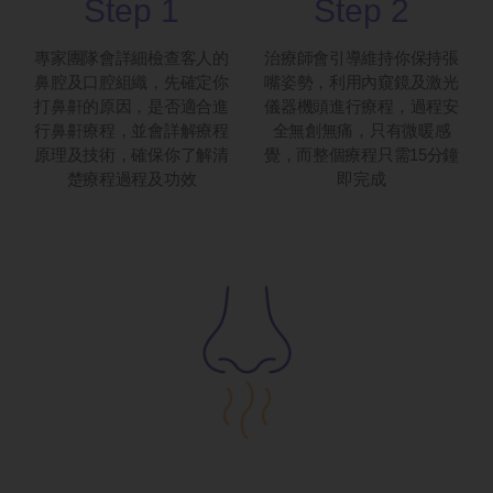
Step 1
Step 2
專家團隊會詳細檢查客人的
治療師會引導維持你保持張
鼻腔及口腔組織，先確定你
嘴姿勢，利用內窺鏡及激光
打鼻鼾的原因，是否適合進
儀器機頭進行療程，過程安
行鼻鼾療程，並會詳解療程
全無創無痛，只有微暖感
原理及技術，確保你了解清
覺，而整個療程只需15分鐘
楚療程過程及功效
即完成