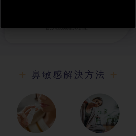
響耳咽管功能，引起耳
鳴、耳壓、中耳炎等問
題。若鼻水倒流至喉嚨，
則可能誘發咳嗽有痰、聲
音沙啞或喉嚨異物感。
鼻敏感解決方法