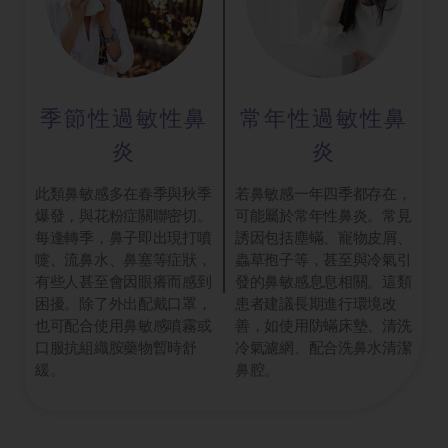
季節性過敏性鼻
常年性過敏性鼻
炎
炎
此類鼻敏感多在春季與秋季
若鼻敏感一年四季都存在，
爆發，與花粉症關聯密切。
可能屬於常年性鼻炎。常見
每逢轉季，鼻子即出現打噴
誘因包括塵蟎、寵物皮屑、
嚏、流鼻水、鼻塞等症狀，
蟲草孢子等，甚至與冷氣引
有些人甚至會因眼癢而感到
發的鼻敏感息息相關。這類
困擾。除了外出配戴口罩，
患者建議長期進行環境改
也可配合使用鼻敏感噴霧或
善，如使用防蟎床墊、清洗
口服抗組織胺藥物暫時舒
冷氣濾網、配合洗鼻水清潔
緩。
鼻腔。