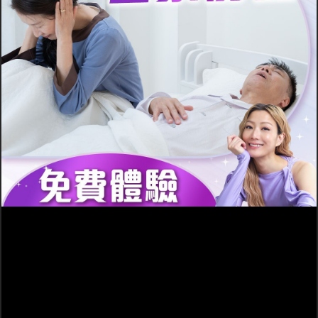
醒來多次。若有鼻敏感 喉
能造成嗅覺減退或喪失，
嚨痛或鼻敏感頭痛，更會
間接也影響味覺。患者常
進一步影響休息質素與日
表示「食咩都無味」，連
間精神狀況。
瓦斯味、香水味都聞唔
到，危及生活安全。
鼻竇炎、中耳
炎風險增加
鼻敏感若未妥善控制，鼻
涕易積聚在鼻竇中引發鼻
竇炎症狀，嚴重時甚至影