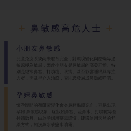
鼻敏感高危人士
小朋友鼻敏感
兒童免疫系統尚未發育完全，對環境變化與塵蟎等過
敏原極為敏感，因此小朋友是鼻敏感的高發群體。特
別是經常鼻塞、打噴嚏、眼癢、甚至影響睡眠與專注
力者，需及早介入治療，否則恐發展成鼻鼽或哮喘。
孕婦鼻敏感
懷孕期間的荷爾蒙變化會令鼻腔黏膜充血，容易出現
孕婦 鼻敏感現象，症狀如鼻塞、流鼻水、打噴嚏等會
持續數月。由於孕婦用藥需謹慎，建議使用天然的舒
緩方式，如洗鼻水或鹽水噴霧。