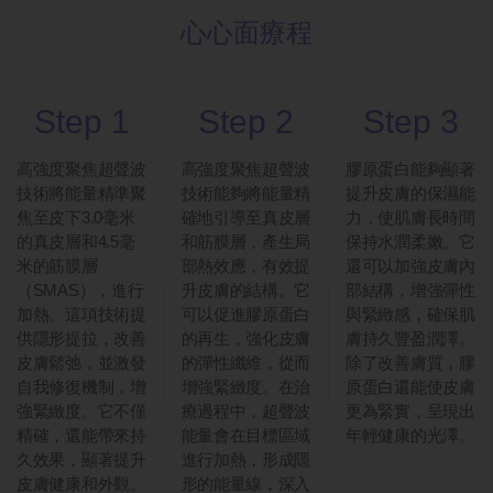
心心面療程
Step 1
Step 2
Step 3
高強度聚焦超聲波
高強度聚焦超聲波
膠原蛋白能夠顯著
技術將能量精準聚
技術能夠將能量精
提升皮膚的保濕能
焦至皮下3.0毫米
確地引導至真皮層
力，使肌膚長時間
的真皮層和4.5毫
和筋膜層，產生局
保持水潤柔嫩。它
米的筋膜層
部熱效應，有效提
還可以加強皮膚內
（SMAS），進行
升皮膚的結構。它
部結構，增強彈性
加熱。這項技術提
可以促進膠原蛋白
與緊緻感，確保肌
供隱形提拉，改善
的再生，強化皮膚
膚持久豐盈潤澤。
皮膚鬆弛，並激發
的彈性纖維，從而
除了改善膚質，膠
自我修復機制，增
增強緊緻度。在治
原蛋白還能使皮膚
強緊緻度。它不僅
療過程中，超聲波
更為緊實，呈現出
精確，還能帶來持
能量會在目標區域
年輕健康的光澤。
久效果，顯著提升
進行加熱，形成隱
皮膚健康和外觀。
形的能量線，深入