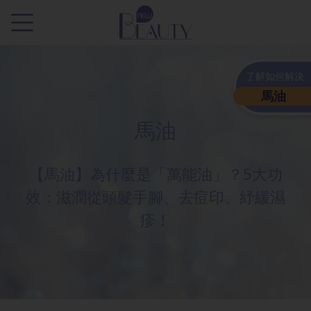
.
了解如何解決
馬油
馬油
【馬油】為什麼是「萬能油」？5大功
效：滋潤從頭髮手腳、去痘印、紓緩濕
疹！