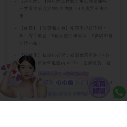
【角鯊烯】【角鯊烯是什麼】角鯊烯是油嗎？
一文看懂美容油的3大功效！4大膚質不適合
用！
【修容】【修容懶人包】修容學得好不用P
圖！有手就會！3種面型的修容法，2步驟即有
立體小臉！
【抗糖化】抗糖化必學：戒甜食還不夠？4款
神級成分幫你擊退體內 AGEs，皮膚蠟黃、鬆
弛有救了！
【面膜機】面膜機是什麼？3種面膜機推薦，4
類人士不要買！LED燈泡就能美白、去痘跟緊
致？
【瘦面針】【瘦面針天書】原來是Botox肉毒
肉毒桿菌，而4類人士不適合打？1招自測適不
適合！