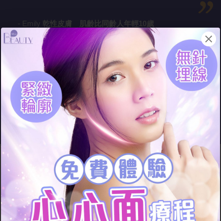
- Emil
y
乾性皮膚 肌
齡比同齡人年輕10歲
Emily是
乾性肌！為什麼皮膚
Keep得那麼好？因為她很早開
始醫美！
皮膚鬆弛、蘋
果肌下垂，
一臉老苦相？用超聲波拉