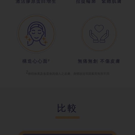
激活膠原蛋白
增生
拉提輪廓 緊
緻肌膚
構造心心面²
無痛無創 不
傷皮膚
2
療程效果及進
度會因個人之皮膚、身體狀況等因素而有所不同
比較