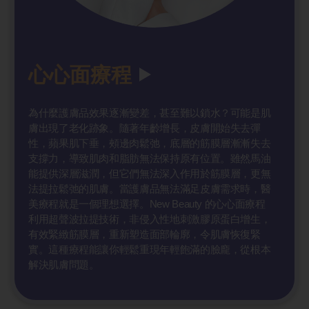
心心面療程
為什麼護膚品效果逐漸變差，甚至難以鎖水？可能是肌
膚出現了老化跡象。隨著年齡增長，皮膚開始失去彈
性，蘋果肌下垂，頰邊肉鬆弛，底層的筋膜層漸漸失去
支撐力，導致肌肉和脂肪無法保持原有位置。雖然馬油
能提供深層滋潤，但它們無法深入作用於筋膜層，更無
法提拉鬆弛的肌膚。當護膚品無法滿足皮膚需求時，醫
美療程就是一個理想選擇。New Beauty 的心心面療程
利用超聲波拉提技術，非侵入性地刺激膠原蛋白增生，
有效緊緻筋膜層，重新塑造面部輪廓，令肌膚恢復緊
實。這種療程能讓你輕鬆重現年輕飽滿的臉龐，從根本
解決肌膚問題。