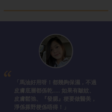
「馬油好用呀
！都幾夠保濕，不過
皮膚底層都係乾..... 如果有皺紋、
皮膚鬆弛、『發腮』梗要做醫美，
淨係搽野梗係唔得！」