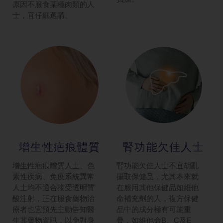
原因不服食某種肉類的人
士，宜仔細選購。
增生性疤痕體質
腎功能欠佳人士
增生性疤痕體質人士、色
腎功能欠佳人士不宜胡亂
素性疾病、免疫系統異常
攝取保健品，尤其本來就
人士均不適合接受透明質
在服用其他保健品如維他
酸注射，正在服食藥物治
命補充劑的人，複方保健
療者也宜預先主動告知醫
品中的成分極有可能重
生其藥物資訊，以免對身
疊，如維他命B、C及E