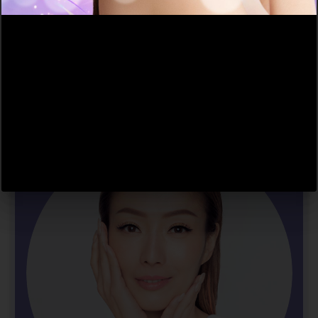
從真皮層刺激膠原蛋白，
源源不絕持續再生！