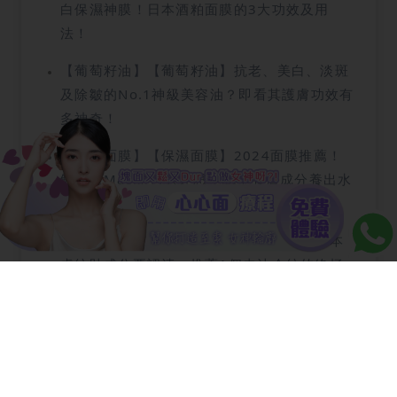
白保濕神膜！日本酒粕面膜的3大功效及用
法！
【葡萄籽油】【葡萄籽油】抗老、美白、淡斑
及除皺的No.1神級美容油？即看其護膚功效有
多神奇！
【保濕面膜】【保濕面膜】2024面膜推薦！
解答敷Mask的4大迷思，認準養膚成分養出水
煮蛋肌！
【虎紋貼】【虎紋貼】真的有用嗎？3大日本
虎紋貼成分要認清，推薦1個去法令紋的終極
方案！
【油敷法】【油敷法】鍾麗緹、陳妍希的美魔
女秘密！以油養膚嫩到發光，即學新手「82養
膚法」！