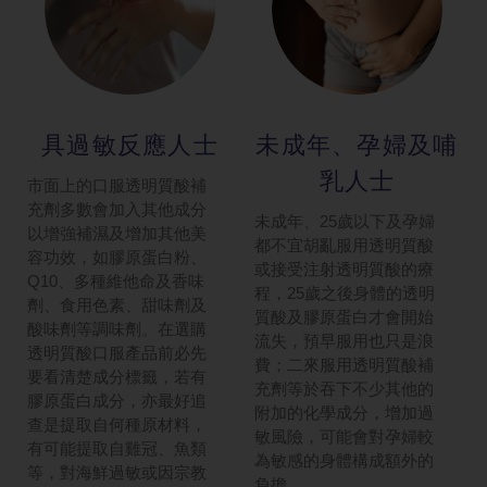
具過敏反應人士
未成年、孕婦及哺
乳人士
市面上的口服透明質酸補
充劑多數會加入其他成分
未成年、25歲以下及孕婦
以增強補濕及增加其他美
都不宜胡亂服用透明質酸
容功效，如膠原蛋白粉、
或接受注射透明質酸的療
Q10、多種維他命及香味
程，25歲之後身體的透明
劑、食用色素、甜味劑及
質酸及膠原蛋白才會開始
酸味劑等調味劑。在選購
流失，預早服用也只是浪
透明質酸口服產品前必先
費；二來服用透明質酸補
要看清楚成分標籤，若有
充劑等於吞下不少其他的
膠原蛋白成分，亦最好追
附加的化學成分，增加過
查是提取自何種原材料，
敏風險，可能會對孕婦較
有可能提取自雞冠、魚類
為敏感的身體構成額外的
等，對海鮮過敏或因宗教
負擔。