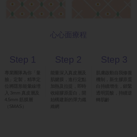
心心面療程
Step 1
Step 2
Step 3
專業團隊為你「量
能量深入真皮層及
肌膚啟動自我修復
臉」定製，精準定
肌腱膜，進行定點
機制，新生膠原蛋
位將隱形能量線埋
加熱及拉提，即時
白持續增生，鎖緊
入 3mm 真皮層及
收縮膠原蛋白，開
透明質酸，持續逆
4.5mm 筋膜層
始構建新的彈力纖
轉肌齡
（SMAS）
維網