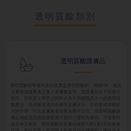
透明質酸類別
透明質酸護膚品
透明質酸精華液內含的其實是透明質酸鈉，簡稱HA。雖然
大家都知道要真正進入皮膚真皮層，其護膚品分子是愈小
愈好，但市面上有不少同時含有不同種類及大小的透明質
酸產品，為用家送達內在補充皮膚水分、外在形成薄膜鎖
水的作用，對抗皮膚衰老就更為事半功倍。惟透明質酸護
膚品減緩及阻擋皮膚鬆弛下垂的力度較為微弱，亦需要持
續及每天使用，透明質酸在皮膚組織裡大概1至2天就會被
代謝，所以市面上所謂導入肌底及持久補濕的「塗抹式水