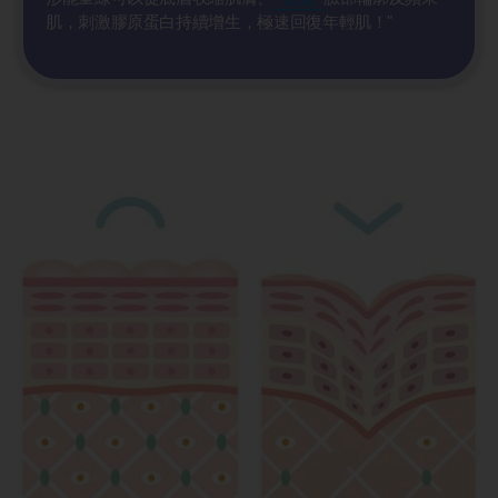
肌，刺激膠原蛋白持續增生，極速回復年輕肌！"