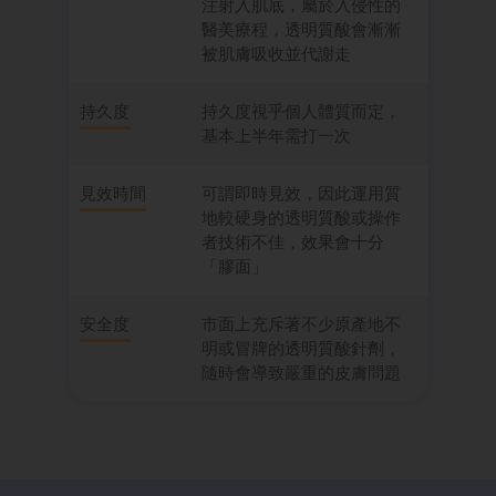
注射入肌底，屬於入侵性的
醫美療程，透明質酸會漸漸
被肌膚吸收並代謝走
持久度
持久度視乎個人體質而定，
基本上半年需打一次
見效時間
可謂即時見效，因此運用質
地較硬身的透明質酸或操作
者技術不佳，效果會十分
「膠面」
安全度
市面上充斥著不少原產地不
明或冒牌的透明質酸針劑，
隨時會導致嚴重的皮膚問題