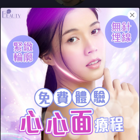
食透明質酸丸對我嚟講無用......打
針就咪搞我！ 朋友推薦我去心心
面，做1次我蘋果肌返曬嚟！
- Alex
(食用明質酸丸兩個月)
心心面療程，最安全有效的逆
齡方法！