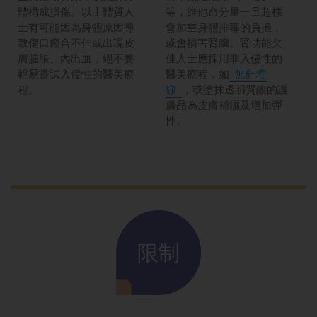
體構成損傷。以上體質人
等，維他命分量一旦超標
士有可能因為身體原因導
會加重身體排毒的負擔，
致傷口癒合不佳或出現皮
或會損害腎臟。腎功能欠
膚腫脹、內出血，絕不要
佳人士應採用非入侵性的
輕易嘗試入侵性的醫美療
醫美療程，如
無針埋
程。
線
，或塗抹透明質酸的護
膚品為皮膚補濕及增加彈
性。
限制