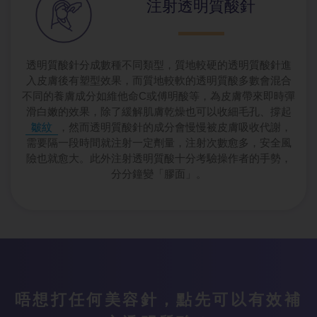
注射透明質酸針
透明質酸針分成數種不同類型，質地較硬的透明質酸針進
入皮膚後有塑型效果，而質地較軟的透明質酸多數會混合
不同的養膚成分如維他命C或傅明酸等，為皮膚帶來即時彈
滑白嫩的效果，除了緩解肌膚乾燥也可以收細毛孔、撐起
皺紋
，然而透明質酸針的成分會慢慢被皮膚吸收代謝，
需要隔一段時間就注射一定劑量，注射次數愈多，安全風
險也就愈大。此外注射透明質酸十分考驗操作者的手勢，
分分鐘變「膠面」。
唔想打任何美容針，點先可以有效補