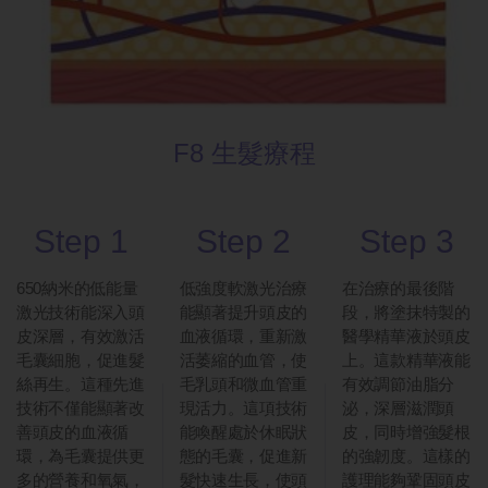
F8 生髮療
程
Step 1
Step 2
Step 3
650納米的低能量
低強度軟激光治療
在治療的最後階
激光技術能深入頭
能顯著提升頭皮的
段，將塗抹特製的
皮深層，有效激活
血液循環，重新激
醫學精華液於頭皮
毛囊細胞，促進髮
活萎縮的血管，使
上。這款精華液能
絲再生。這種先進
毛乳頭和微血管重
有效調節油脂分
技術不僅能顯著改
現活力。這項技術
泌，深層滋潤頭
善頭皮的血液循
能喚醒處於休眠狀
皮，同時增強髮根
環，為毛囊提供更
態的毛囊，促進新
的強韌度。這樣的
多的營養和氧氣，
髮快速生長，使頭
護理能夠鞏固頭皮