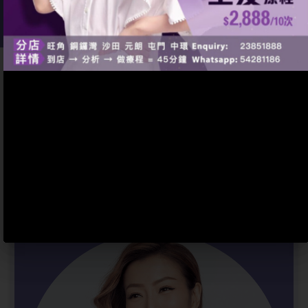
頭髮好唔等於
頭皮好、唔
脫髮！預防脫髮勝於治
療！