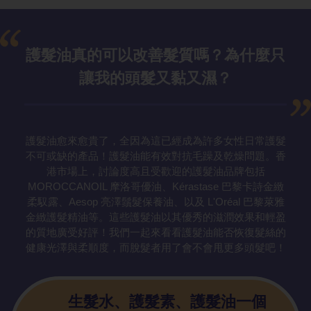
護髮油真的可
以改善髮質嗎？為什麼只
讓我的頭髮又黏又濕？
護髮油愈來愈貴了，全因為這已經成為許多女性日常護髮
不可或缺的產品！護髮油能有效對抗毛躁及乾燥問題。香
港市場上，討論度高且受歡迎的護髮油品牌包括
MOROCCANOIL 摩洛哥優油、Kérastase 巴黎卡詩金緻
柔馭露、Aesop 亮澤鬚髮保養油、以及 L'Oréal 巴黎萊雅
金緻護髮精油等。這些護髮油以其優秀的滋潤效果和輕盈
的質地廣受好評！我們一起來看看護髮油能否恢復髮絲的
健康光澤與柔順度，而脫髮者用了會不會甩更多頭髮吧！
生髮水、護髮
素、護髮油一個