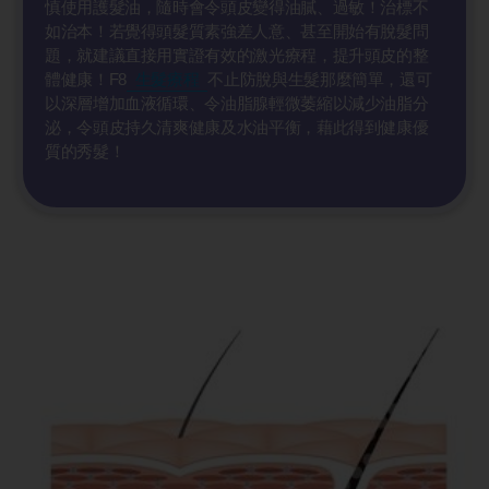
慎使用護髮油，隨時會令頭皮變得油膩、過敏！治標不
如治本！若覺得頭髮質素強差人意、甚至開始有脫髮問
題，就建議直接用實證有效的激光療程，提升頭皮的整
體健康！F8
生髮療程
不止防脫與生髮那麼簡單，還可
以深層增加血液循環、令油脂腺輕微萎縮以減少油脂分
泌，令頭皮持久清爽健康及水油平衡，藉此得到健康優
質的秀髮！