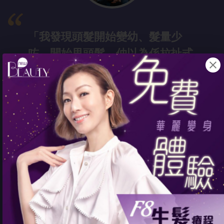
「我發現頭髮
開始變幼、髮量少
咗，開始甩頭髮，仲以為係拉扯式
脫髮...... 用咗好長時間護髮油、生
髮精華都係效，最後要靠醫美生
髮！而家無事啦！」
- Emma
35歲 油性
頭皮，具脂溢性脫髮的初期特徵
頭髮不健康、
頭皮不健康，成
日有頭油頭皮屑？用這方法提
升健康！