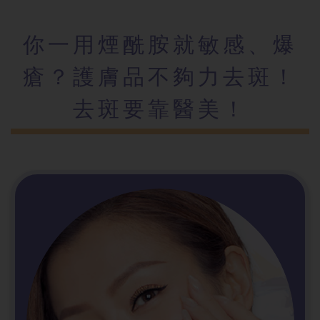
你一用煙酰胺
就敏感、爆
瘡？護膚品不夠力去斑！
去斑要靠醫美！