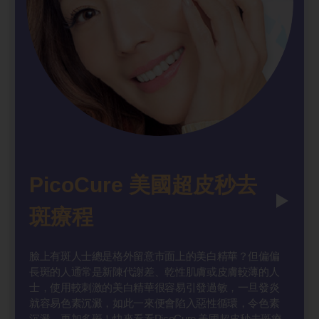
PicoCure 美國超皮秒去
斑療程
臉上有斑人士總是格外留意市面上的美白精華？但偏偏
長斑的人通常是新陳代謝差、乾性肌膚或皮膚較薄的人
士，使用較刺激的美白精華很容易引發過敏，一旦發炎
就容易色素沉澱，如此一來便會陷入惡性循環，令色素
沉澱、更加多斑！快來看看PicoCure 美國超皮秒去斑療