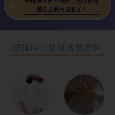
煙酰胺不針對淡斑，想快速深
層去斑要用這激光！
煙酰胺引起敏
感的原因