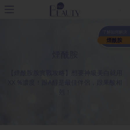
.
了解如何解決
煙酰胺
煙酰胺
【煙酰胺胺實戰攻略】想要神級美白就用
XX %濃度！跟A醇是最佳伴侶，跟果酸相
剋！