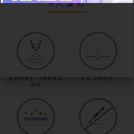
4大優勢
皮納秒激光 4波長最高
K.O.頑固色斑²
能量