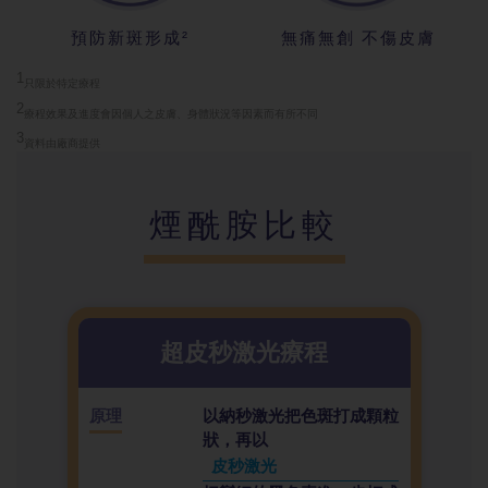
預防新斑形成²
無痛無創 不傷皮膚
1
只限於特定療
程
2
療程效果及進
度會因個人之皮膚、身體狀況等因素而有所不同
3
資料由廠商提
供
煙酰胺比較
超皮秒激光療程
原理
以納秒激光把色斑打成顆粒
狀，再以
皮秒激光