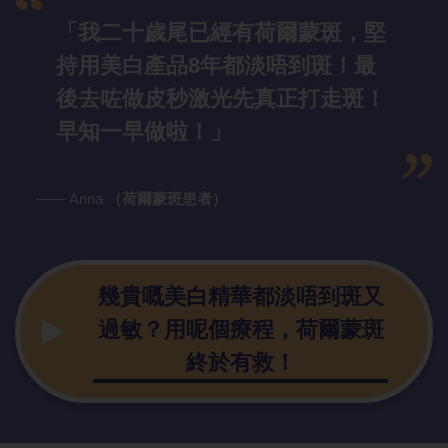
「我二十歲尾已經有荷爾蒙斑，堅
持用美白產品8年都淡唔到斑！最
後去咗做皮秒激光先真正打走斑！
早知一早做啦！」
—— Anna
（荷爾蒙斑患者）
幾貴嘅美白精華都淡唔到斑又
過敏？用呢個療程，荷爾蒙斑
終於有救！