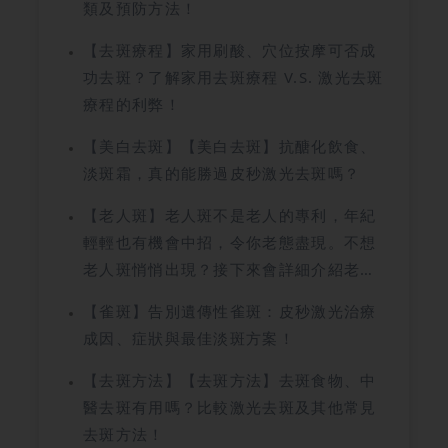
類及預防方法！
【去斑療程】家用刷酸、穴位按摩可否成
功去斑？了解家用去斑療程 V.S. 激光去斑
療程的利弊！
【美白去斑】【美白去斑】抗醣化飲食、
淡斑霜，真的能勝過皮秒激光去斑嗎？
【老人斑】老人斑不是老人的專利，年紀
輕輕也有機會中招，令你老態盡現。不想
老人斑悄悄出現？接下來會詳細介紹老人
斑成因、症狀，還會教你預防方法，千萬
【雀斑】告別遺傳性雀斑：皮秒激光治療
不要錯過。
成因、症狀與最佳淡斑方案！
【去斑方法】【去斑方法】去斑食物、中
醫去斑有用嗎？比較激光去斑及其他常見
去斑方法！