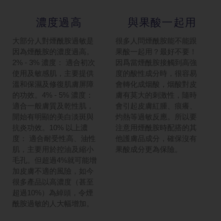
濃度過高
與果酸一起用
大部分人對煙酰胺過敏是
很多人問煙酰胺能不能跟
因為煙酰胺的濃度過高。
果酸一起用？最好不要！
2% - 3% 濃度： 適合初次
因爲當煙酰胺接觸到高強
使用及敏感肌，主要提供
度的酸性成分時，很容易
溫和保濕及修復肌膚屏障
會轉化成烟酸，烟酸對皮
的功效。4% - 5% 濃度：
膚有莫大的刺激性，隨時
適合一般膚質及乾性肌，
會引起皮膚紅腫、痕癢、
開始有明顯的美白淡斑與
灼熱等過敏反應。所以要
抗炎功效。10% 以上濃
注意用煙酰胺時配搭的其
度： 適合耐受性高、油性
他護膚品成分，確保沒有
肌，主要用於控油及縮小
果酸成分更為保險。
毛孔。但超過4%就可能增
加皮膚不適的風險，如今
很多產品以高濃度（甚至
超過10%）為綽頭，令煙
酰胺過敏的人大幅增加。