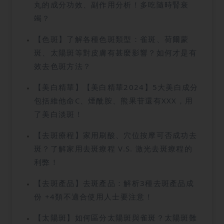
丸的成分功效、副作用分析！多吃隨時腎衰
竭？
【色斑】了解各種色斑類型：雀斑、荷爾蒙
斑、太陽斑等對皮膚有甚麼影響？如何才是有
效去色斑方法？
【美白精華】【美白精華2024】5大美白成分
包括維他命C、煙酰胺、熊果苷還有XXX，用
了美白淡斑！
【去斑療程】家用刷酸、穴位按摩可否成功去
斑？了解家用去斑療程 V.S. 激光去斑療程的
利弊！
【去斑產品】去斑產品：解析3種去斑產品成
份 +4類不適合使用人士要注意！
【太陽斑】如何區分太陽斑與雀斑？太陽斑難