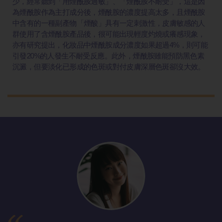
少，經常聽到「用煙酰胺過敏」、「煙酰胺不耐受」，這是因
為煙酰胺作為主打成分後，煙酰胺的濃度提高太多，且煙酰胺
中含有的一種副產物「煙酸」具有一定刺激性，皮膚敏感的人
群使用了含煙酰胺產品後，很可能出現輕度灼燒或癢感現象，
亦有研究提出，化妝品中煙酰胺成分濃度如果超過4%，則可能
引發20%的人發生不耐受反應。此外，煙酰胺雖能預防黑色素
沉澱，但要淡化已形成的色斑或對付皮膚深層色斑卻沒大效。