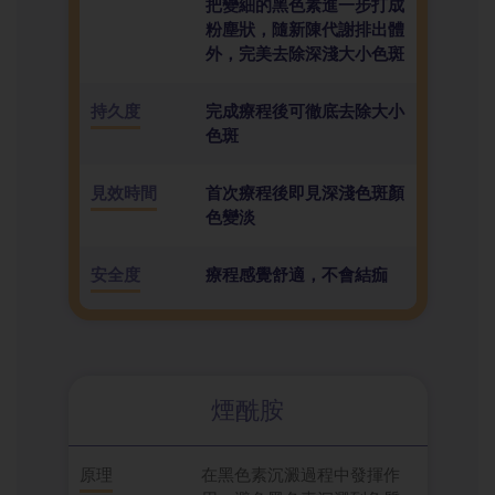
把變細的黑色素進一步打成
粉塵狀，隨新陳代謝排出體
外，完美去除深淺大小色斑
持久度
完成療程後可徹底去除大小
色斑
見效時間
首次療程後即見深淺色斑顏
色變淡
安全度
療程感覺舒適，不會結痂
煙酰胺
原理
在黑色素沉澱過程中發揮作