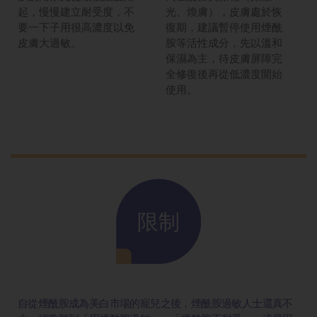
起，慢慢建立耐受度，不
光、煥膚），皮膚處於恢
要一下子用很高濃度以免
復期，建議暫停使用煙酰
皮膚大過敏。
胺等活性成分，先以溫和
保濕為主，待皮膚屏障完
全修復後再從低濃度開始
使用。
限制
自從煙酰胺成為美白市場的寵兒之後，煙酰胺過敏人士還真不