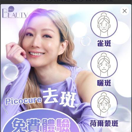
Step 1
Step 2
Step 3
PicoCure 美國超
除了雙重激光技術
已成粉塵狀的黑色
皮秒去斑療程完美
外，療程更備有4
素會經新陳代謝系
結合皮秒及納秒兩
波長(532nm、
統吸收後自然排
種激光。療程會先
585nm、650nm、
走，令深淺層色斑
以納秒激光把深淺
1064nm)，可全方
徹底被清除，完美
層的色斑打成顆粒
位覆蓋不同類型色
去斑不留痕，同時
狀，再以皮秒激光
斑，一網打盡所有
可預防新斑形成，
把變細的黑色素進
深淺層色斑。
提亮肌膚、讓皮膚
一步打成粉塵狀，
維持在白滑無瑕的
完美去除深淺大小
狀態！
色斑！