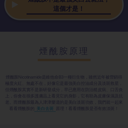
這個才是！
煙酰胺原理
煙酰胺Nicotinamide是維他命B3一種衍生物，雖然近年被營銷得
極度火紅、無處不在，好像它是最強美白控油成分及淡斑救星，
但煙酰胺其實不是新研發成分，早已應用在防治糙皮病、口舌炎
上，你會在很多護膚品上看見它的身影，它有助為皮膚保濕及抗
老。而煙酰胺最為人津津樂道的是美白淡斑功效，我們就一起來
看看煙酰胺的
美白去斑
原理！看看煙酰胺是否有效淡斑！