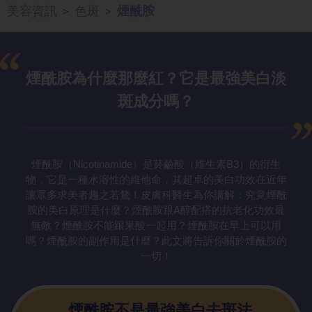
美容資訊
色斑
煙酰胺
>
>
煙酰胺為什麼那麼紅？它是最強美白淡
斑成分嗎？
煙酰胺（Nicotinamide）是菸鹼酸（維生素B3）的衍生
物，它是一種水溶性的維他命，其超卓的美白功效在近年
讓眾多求美者趨之若鶩！皮膚科醫生為你講解：究竟煙酰
胺的美白原理是什麼？煙酰胺跟A醇配搭的抗老化功效最
無敵？煙酰胺不能跟果酸一起用？煙酰胺在早上可以用
嗎？煙酰胺的副作用是什麼？此文將告訴你關於煙酰胺的
一切！
煙酰胺不是最強美白去斑法，