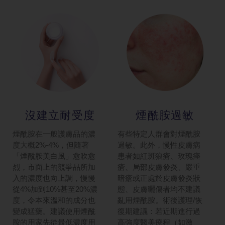
沒建立耐受度
煙酰胺過敏
煙酰胺在一般護膚品的濃
有些特定人群會對煙酰胺
度大概2%-4%，但隨著
過敏。此外，慢性皮膚病
「煙酰胺美白風」愈吹愈
患者如紅斑狼瘡、玫瑰痤
烈，市面上的競爭品所加
瘡、局部皮膚發炎、嚴重
入的濃度也向上調，慢慢
暗瘡或正處於皮膚發炎狀
從4%加到10%甚至20%濃
態、皮膚曬傷者均不建議
度，令本來溫和的成分也
亂用煙酰胺。術後護理/恢
變成猛藥。建議使用煙酰
復期建議：若近期進行過
胺的用家先從最低濃度用
高強度醫美療程（如激