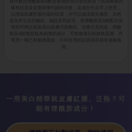
為什麼說煙酰胺跟A醇是最強的美白老化組合？因為兩者同
樣有抗老及促進新陳代謝的功效，這成分可在早上使用，
以增加肌膚對紫外線的防護，亦可以減淡因光傷害、自然
老化所引起的皺紋、細紋及乾紋等。若煙酰胺及A醇配合使
用則可將抗老跟美白煥膚功效翻倍。但要注意的是，煙酰
胺及A醇都是較為刺激的成分，可能會過分剝脫角質層，而
單用一種已有敏感風險，共同使用的話就很容易有過敏風
險。
一用美白精華就皮膚紅腫、泛熱？可
能有煙酰胺成分！