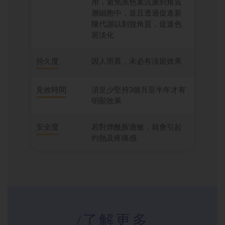
用，避免黑色素沉澱到角質
層細胞中，並且透過促進新
陳代謝以剝脫角質，促進色
斑淡化
持久度
因人而異，未必有淡斑效果
見效時間
須至少堅持3個月至半年才有
明顯效果
安全度
若對煙酰胺過敏，就會引起
灼熱及疼痛感
/了解更多