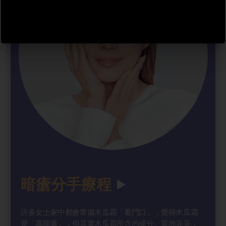
暗瘡分手療程
許多女士家中都會常備木瓜霜「看門口」，覺得木瓜霜
是「萬能膏」，但其實木瓜霜所含的成分、質地等等，