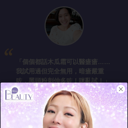
「個個都話木
瓜霜可以醫瘡瘡……
我試用過但完全無用，暗瘡嚴重
咗，黑頭粉刺仲多咗！咪亂試！」
- Appl
e
35歲（成人
及延遲性暗瘡患者，輕油性肌膚）
暗瘡開始嚴重
？唔想繼續生、