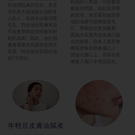
粉刺的人來說，可能會加
到滋潤肌膚的目的，若是
劇這些問題。由於其厚重
毛孔粗大或油脂分泌較多
的質地，木瓜霜在臉部形
人的人，容易令油脂堵塞
成的油膜可能會阻塞毛
毛孔，對於油性肌膚來說
孔，導致痘痘更加嚴重。
可能會導致痘痘暗瘡和粉
因為木瓜霜具促進傷口瘉
刺的加劇。因此，油性肌
合的效果，很多人甚至會
膚者應避免在臉部使用木
將其塗抹在暗瘡傷口上、
瓜霜，特別是在容易出油
開放式傷口上，容易令異
的T字部位。
物進入傷口令情況惡化。
年輕且皮膚油
膩者