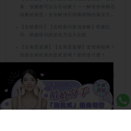
膏、放膿都可以去石頭瘡？一一解答你有關石
頭瘡的迷思！送你解決石頭瘡煩惱的最佳方
法！
【去暗瘡印】【去暗瘡印最強攻略】暗瘡紅
印、暗瘡啡印的淡化方法大比較
【去角質凝膠】【去角質凝膠】是智商稅嗎？
你搓出來的真的是死皮嗎？那些是什麼？
【收毛孔療程】收毛孔療程原來有2大重點！
做漏一樣就毛孔繼續粗大？徹底清黑頭粉刺要
咁做！
【Aqua Peel】【Aqua Peel煥膚攻略】深層
清潔原理、香港價錢，Aqua Peel vs 針清之
差異
【去疤】去疤攻略：「這個」做10次即可消除