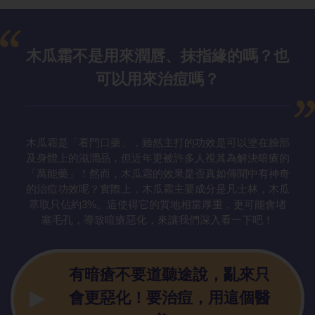
木瓜霜不是用
來潤唇、抹指緣的嗎？也
可以用來治痘嗎？
木瓜霜是「看門口藥」，雖然主打的功效是可以塗在臉部
及身體上的滋潤品，但近年更被許多人視其為解決暗瘡的
「萬能藥」！然而，木瓜霜的效果是否真如傳聞中有神奇
的治痘功效呢？實際上，木瓜霜主要成分是凡士林，木瓜
萃取只佔約3%。這使得它的質地相當厚重，更可能會堵
塞毛孔，導致暗瘡惡化，來讓我們深入看一下吧！
有暗瘡不要道
聽途說，亂來只
會更惡化！要治痘，用這個醫