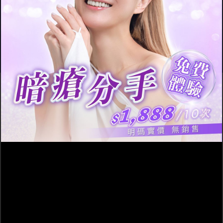
留印就唔好亂搞！比專家處
理！
木瓜霜不是暗
瘡膏！若暗
瘡開始嚴重就要醫美！