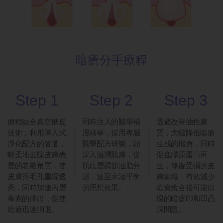
暗瘡分手療程
Step 1
Step 2
Step 3
療程結合真空磨皮
同時注入的醫學補
透過改善油性膚
技術，利用導入式
濕精華，採用專屬
質，大幅降低暗瘡
淨化配方的管道，
醫學配方研製，能
生成的機會，同時
輕柔地去除皮膚表
深入滋潤肌膚，從
促進膠原蛋白再
層的老廢角質，使
肌底層調節油脂分
生，修復受損的皮
皮膚與毛孔重現透
泌，達至水油平衡
膚組織，有效減少
亮，同時加速內層
的理想效果。
暗瘡癒合後可能出
毒素的排出，促使
現的暗瘡印和凹凸
暗瘡迅速消退。
洞問題。