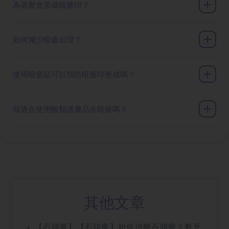
為甚麼會形成暗瘡印？
如何減少暗瘡出現？
使用暗瘡貼可以預防暗瘡印形成嗎？
我適合使用酸類護膚品去暗瘡嗎？
其他文章
【石頭瘡】【石頭瘡】如何治療石頭瘡？敷牙