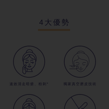
4大優勢
速效清走暗瘡
、粉刺*
獨家真空磨皮
技術