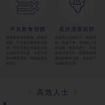
不良飲食習慣
疏於清潔面部
經常進食油炸食物、刺激性
很多男士洗臉時只一昧講求
食物，不但會加重腸胃的負
快，馬虎了事，導致臉上殘
擔，同時還會促使面部油脂
留油脂、角質與髒汙，然後
分泌得更加旺盛，令毛孔堪
慢慢堵塞毛孔，阻礙後續護
塞的機率增加，導致油脂粒
膚品的吸收之餘，也造就了
的產生。
油脂粒的出現。
高危人士