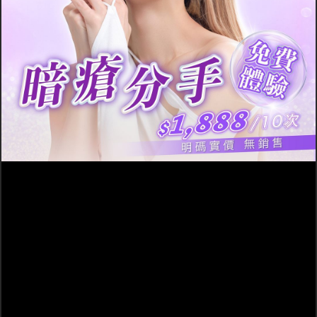
解決方法
慎選護膚品
正確去角質
過度護膚都是引致油脂粒出
正如上面所指，角質層過厚
現的成因之一。因此，要糾
會導致毛孔堵塞，繼而增加
正問題必先要選用一套適合
油脂粒的風險，所以唯有定
自己膚質的保養品。尤其是
期為面部去除角質，才能確
眼周肌膚，由於其結構與面
保毛孔暢通，以預防油脂粒