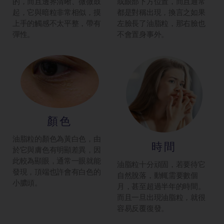
的，而且邊界清晰、微微鼓
或眼部下方位置，而且通常
起，它與暗粒非常相似，摸
都是對稱出現，換言之如果
上手的觸感不太平整，帶有
左臉長了油脂粒，那右臉也
彈性。
不會置身事外。
顏色
油脂粒的顏色為黃白色，由
時間
於它與膚色有明顯差異，因
此較為顯眼，通常一眼就能
油脂粒十分頑固，若要待它
發現，頂端也許會有白色的
自然脫落，動輒需要數個
小膿頭。
月，甚至超過半年的時間。
而且一旦出現油脂粒，就很
容易反覆復發。