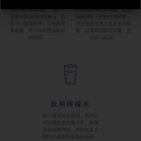
部肌膚不同，故建議使用質
的出現。但要注意的是，由
地輕爽的眼霜為主。另外，
於眼部肌膚較為嬌嫩，故建
若要塗抹油類的護膚品，也
議購買粒子較幼的磨砂膏，
要小心避開眼周，以免因營
另外也要注意力度及使用頻
養過剩，而引致眼部油脂粒
繁，以免磨損眼部肌膚，反
的問題。
而弄巧反拙。
飲用檸檬水
除了通過外在調理，我們也
可以從飲食方面入手。檸檬
具有殺菌作用，有助排走人
體內的毒素和多餘的油脂，