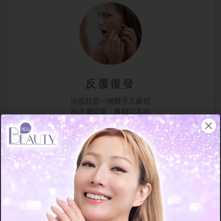
反覆復發
油脂粒是一種棘手又麻煩
的皮膚問題，事關它不但
長得礙眼，而且單凡出現
一次，即使已經消下去
了，日後也很容易不斷復
發，故平日需要特別注意
潔膚與護膚，使皮膚盡量
保持清爽，以降低油脂粒
復發的機會。