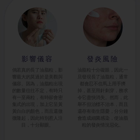
影響儀容
發炎風險
倘若真的長了油脂粒，影
油脂粒十分礙眼，因此一
響最大的莫過於是美觀與
旦發現長了油脂粒，通常
儀容。因為，油脂粒出現
都會忍不住馬上用手擠
的數量往往不定，有時只
掉，甚至用針刺穿，務求
有一至兩粒，有時卻會密
令它盡快消失。然而，此
集式的出現，加上它呈黃
舉不但治標不治本，而且
黃白白的顏色，而且還微
還存有衛生隱憂，分分鐘
微隆起，因此特別惹人注
會造成細菌感染，使油脂
目，十分顯眼。
粒的發炎情況惡化。