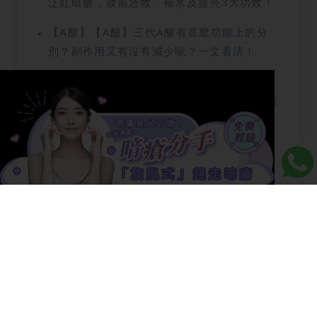
泛紅暗瘡，妝前急救、補水及提亮3大功效！
【A酸】【A酸】三代A酸有甚麼功能上的分
別？副作用又有沒有減少呢？一文看清！
【暗瘡貼】【暗瘡貼】3款暗瘡貼大比較！暗
瘡貼的原理是甚麼？為甚麼石頭瘡不能用痘痘
貼解決？教你暗瘡貼的正確用法！
【士多啤梨鼻】改善「士多啤梨鼻」大法！1
招即連根拔起，唔洗用凡士林同保鮮紙！
【去角質】【去角質】去角質產品：磨砂膏
V.S. 去角質面膜如何選？教你正確的去角質步
驟！同場加映去角質療程推薦！