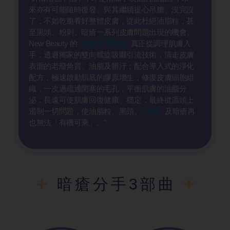
來亦有可能隨時復發。與其繼續提心吊膽、沒完沒
了，不如乾脆養好整體皮膚，從此杜絕油脂粒，甚
至黑頭、粉刺、暗瘡一系列皮膚問題出現的機會。
New Beauty 的
暗瘡分手療程
真正從調理肌膚入
手，透過獨家的雙向螺旋吸啜引流技術，清走皮膚
表面的老廢角質、油脂及髒汙；配合導入式的淨化
配方，極速啟動肌底的膠原增生，修復皮膚細胞組
織，一次過疏通閉塞的毛孔，平衡肌膚的油脂分
泌，長遠可使肌膚回復健康、穩定，最終從源頭上
遏制一切問題，使油脂粒、黑頭、
粉刺
及暗瘡再
也無法「有機可乘」。"
暗瘡分手3部曲