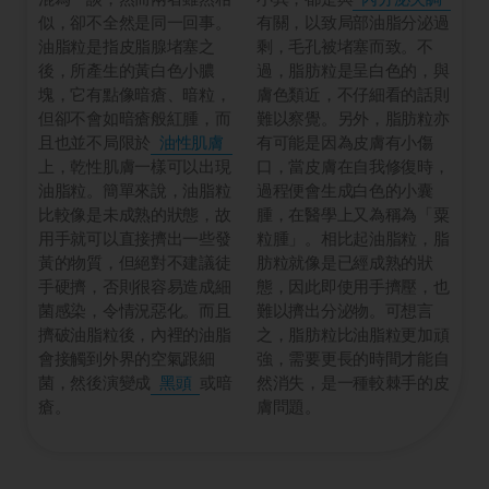
似，卻不全然是同一回事。
有關，以致局部油脂分泌過
油脂粒是指皮脂腺堵塞之
剩，毛孔被堵塞而致。不
後，所產生的黃白色小膿
過，脂肪粒是呈白色的，與
塊，它有點像暗瘡、暗粒，
膚色類近，不仔細看的話則
但卻不會如暗瘡般紅腫，而
難以察覺。另外，脂肪粒亦
且也並不局限於
油性肌膚
有可能是因為皮膚有小傷
上，乾性肌膚一樣可以出現
口，當皮膚在自我修復時，
油脂粒。簡單來說，油脂粒
過程便會生成白色的小囊
比較像是未成熟的狀態，故
腫，在醫學上又為稱為「粟
用手就可以直接擠出一些發
粒腫」。相比起油脂粒，脂
黃的物質，但絕對不建議徒
肪粒就像是已經成熟的狀
手硬擠，否則很容易造成細
態，因此即使用手擠壓，也
菌感染，令情況惡化。而且
難以擠出分泌物。可想言
擠破油脂粒後，內裡的油脂
之，脂肪粒比油脂粒更加頑
會接觸到外界的空氣跟細
強，需要更長的時間才能自
菌，然後演變成
黑頭
或暗
然消失，是一種較棘手的皮
瘡。
膚問題。