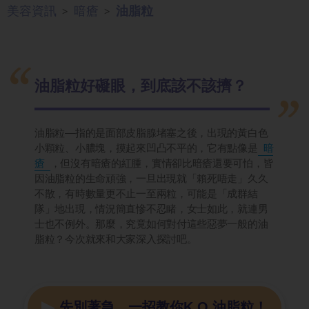
美容資訊
暗瘡
油脂粒
>
>
油脂粒好礙眼，到底該不該擠？
油脂粒—指的是面部皮脂腺堵塞之後，出現的黃白色
小顆粒、小膿塊，摸起來凹凸不平的，它有點像是
暗
瘡
，但沒有暗瘡的紅腫，實情卻比暗瘡還要可怕，皆
因油脂粒的生命頑強，一旦出現就「賴死唔走」久久
不散，有時數量更不止一至兩粒，可能是「成群結
隊」地出現，情況簡直慘不忍睹，女士如此，就連男
士也不例外。那麼，究竟如何對付這些惡夢一般的油
脂粒？今次就來和大家深入探討吧。
先別著急，一招教你K.O.油脂粒！