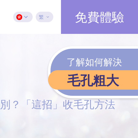
免費體驗
繁
了解如何解決
毛孔粗大
分別？「這招」收毛孔方法