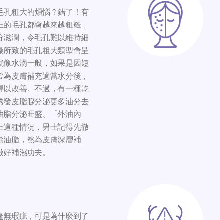
毛孔粗大的煩惱？錯了！有
上的毛孔都會越來越粗糙，
分滋潤，令毛孔難以維持細
燥所致的毛孔粗大類型會呈
就像水滴一般，如果是因短
常為皮膚補充適當水分後，
得以改善。不過，有一種乾
誘發皮脂腺分泌更多油分去
油脂分泌旺盛、「外油內
上這種情況，男士記得先徹
餘油脂，然為皮膚深層補
做好補濕功夫。
毫無瑕疵，可是為什麼到了