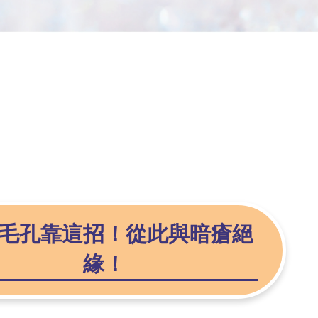
毛孔靠這招！從此與暗瘡絕
緣！