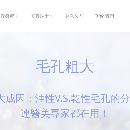
皇牌
療程
美容
貼士
慈善
公益
聯絡
我們
毛孔粗大
大成因：油性V.S.乾性毛孔的
連醫美專家都在用！