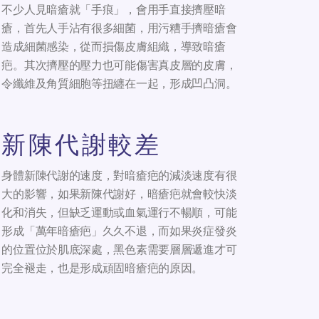
不少人見暗瘡就「手痕」，會用手直接擠壓暗
瘡，首先人手沾有很多細菌，用污糟手擠暗瘡會
造成細菌感染，從而損傷皮膚組織，導致暗瘡
疤。其次擠壓的壓力也可能傷害真皮層的皮膚，
令纖維及角質細胞等扭纏在一起，形成凹凸洞。
新陳代謝較差
身體新陳代謝的速度，對暗瘡疤的減淡速度有很
大的影響，如果新陳代謝好，暗瘡疤就會較快淡
化和消失，但缺乏運動或血氣運行不暢順，可能
形成「萬年暗瘡疤」久久不退，而如果炎症發炎
的位置位於肌底深處，黑色素需要層層遞進才可
完全褪走，也是形成頑固暗瘡疤的原因。