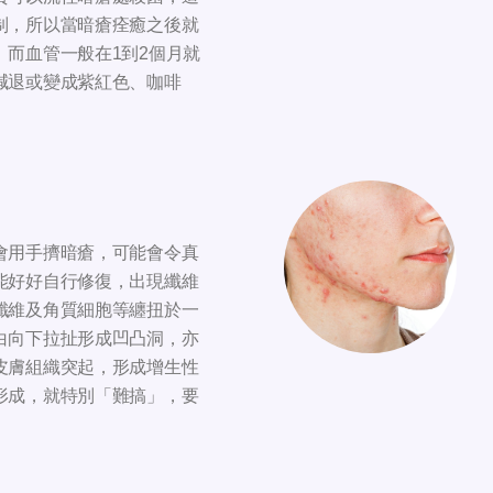
制，所以當暗瘡痊癒之後就
。而血管一般在1到2個月就
減退或變成紫紅色、咖啡
會用手擠暗瘡，可能會令真
能好好自行修復，出現纖維
纖維及角質細胞等纏扭於一
白向下拉扯形成凹凸洞，亦
皮膚組織突起，形成增生性
形成，就特別「難搞」，要
。