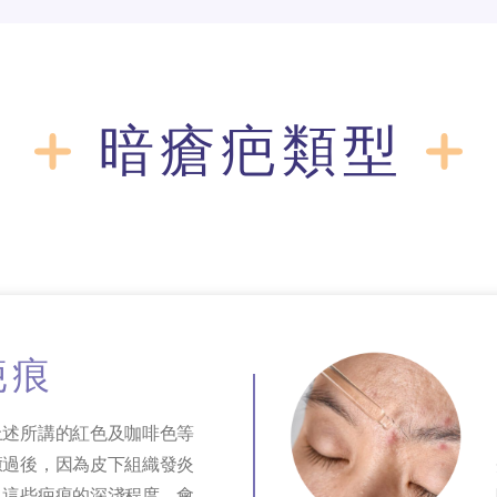
暗瘡疤類型
疤痕
上述所講的紅色及咖啡色等
癒過後，因為皮下組織發炎
，這些疤痕的深淺程度，會