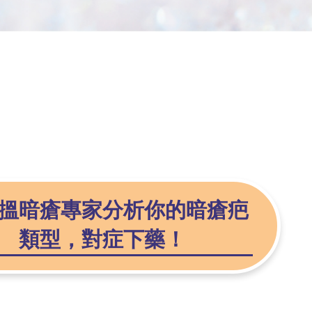
搵暗瘡專家分析你的暗瘡疤
類型，對症下藥！