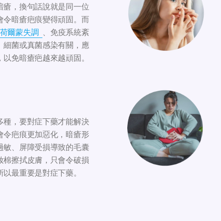
暗瘡，換句話說就是同一位
會令暗瘡疤痕變得頑固。而
荷爾蒙失調
、免疫系統紊
、細菌或真菌感染有關，應
，以免暗瘡疤越來越頑固。
多種，要對症下藥才能解決
會令疤痕更加惡化，暗瘡形
過敏、屏障受損導致的毛囊
妝棉擦拭皮膚，只會令破損
所以最重要是對症下藥。