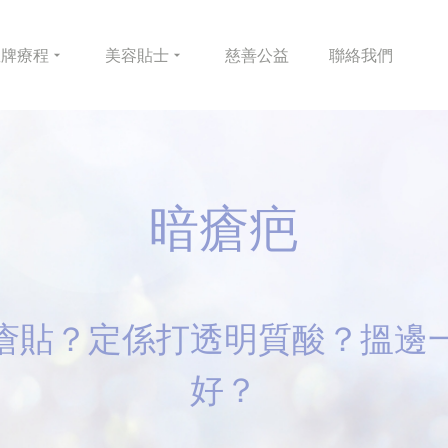
皇牌
療程
美容
貼士
慈善
公益
聯絡
我們
暗瘡疤
瘡貼？定係打透明質酸？搵邊
好？