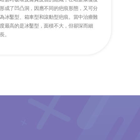
形成了凹凸洞，因應不同的疤痕形態，又可分
為冰鑿型、箱車型和滾動型疤痕。當中治療難
度最高的是冰鑿型，面積不大，但卻深而細
長。