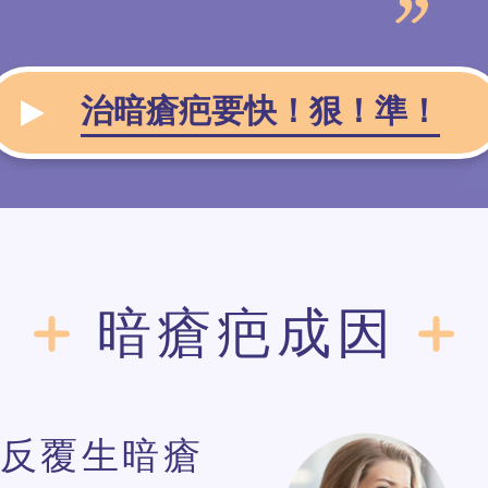
治暗瘡疤要快！狠！準！
暗瘡疤成因
反覆生暗瘡