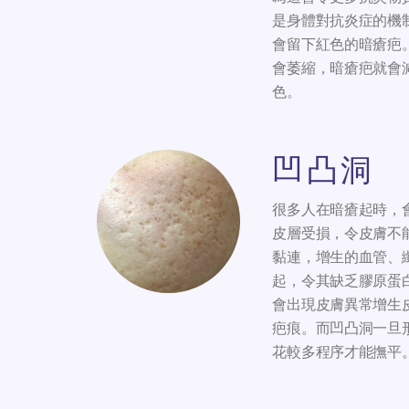
是身體對抗炎症的機
會留下紅色的暗瘡疤
會萎縮，暗瘡疤就會
色。
凹凸洞
很多人在暗瘡起時，
皮層受損，令皮膚不
黏連，增生的血管、
起，令其缺乏膠原蛋
會出現皮膚異常增生
疤痕。而凹凸洞一旦
花較多程序才能撫平