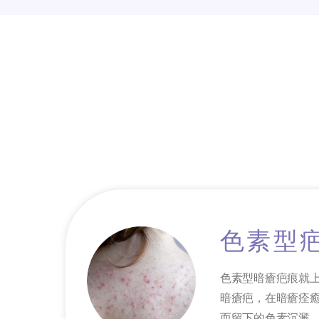
色素型
色素型暗瘡疤痕就
暗瘡疤，在暗瘡痊
而留下的色素沉澱