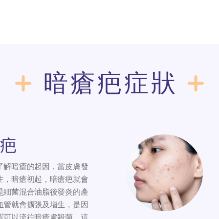
暗瘡疤症狀
疤
了解暗瘡的起因，當皮膚發
生，暗瘡初起，暗瘡疤就會
是細菌混合油脂後發炎的產
血管就會擴張及增生，是因
質可以流往暗瘡處殺菌，這