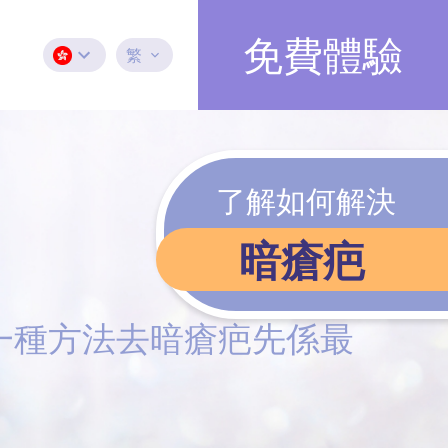
免費體驗
繁
了解如何解決
暗瘡疤
一種方法去暗瘡疤先係最