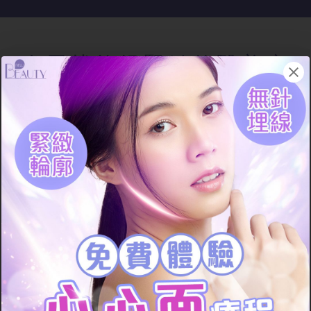
在尋找拉提緊
緻的醫美療
程嗎？CP值最高的療程在
這！