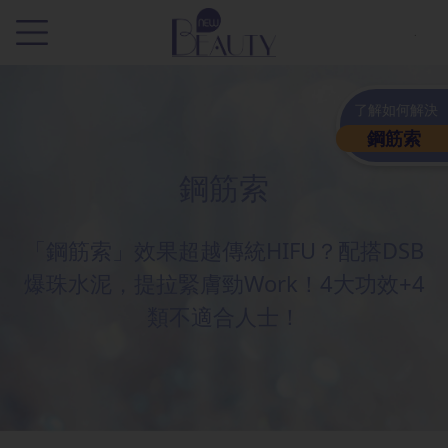
.
了解如何解決
鋼筋索
鋼筋索
「鋼筋索」效果超越傳統HIFU？配搭DSB
爆珠水泥，提拉緊膚勁Work！4大功效+4
類不適合人士！