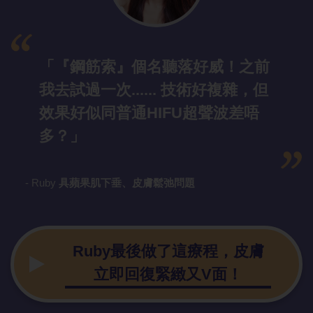
「『鋼筋索』
個名聽落好威！之前
我去試過一次...... 技術好複雜，但
效果好似同普通HIFU超聲波差唔
多？」
- Ruby
具蘋果肌下垂
、皮膚鬆弛問題
Ruby最後
做了這療程，皮膚
立即回復緊緻又V面！