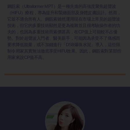
鋼筋索（Ultraformer MPT）是一種先進的高強度聚焦超聲波
（HIFU）療程，專為提升和緊緻面部及身體皮膚設計。然而，
它並不適合所有人。鋼筋索雖然運用現在市場上常見的超聲波
技術，但它的多重技術顯然是更為複雜並且很考驗操作者的功
夫的，也因為多重技術而索價甚高，在CP值上可能較不占優
勢。對於超聲波入門者、醫美新手，可能因為承受不了痛感而
要求降低能量，或不加錢進行「DSB爆珠水泥」導入，這些限
制令用家其實無法徹底享受HIFU效果。因此，鋼筋索對某部些
用家來說CP值不高。