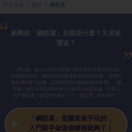
美容資訊
皺紋
鋼筋索
>
>
新興的「鋼筋
索」到底是什麼？又是超
聲波？
「鋼筋索」聽上去很不明覺厲？原來那是新興的HIFU超
聲波醫美療程。鋼筋索療程通過聚焦超聲波能量，深層刺
激皮膚和皮下組織，以達到提升和緊緻肌膚的效果。「鋼
筋索」經常拿來跟傳統HIFU及熱瑪吉相提並論，究竟它
有什麼好處？讓我們先複習一下「鋼筋索」的原理吧！
「鋼筋索」是
醫美老手玩的，
入門新手做這個療程就夠了！