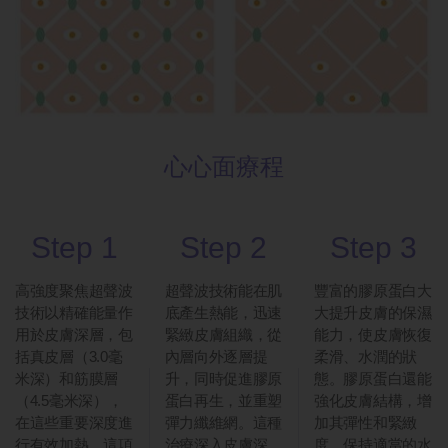
心心面療程
Step 1
Step 2
Step 3
高強度聚焦超聲波
超聲波技術能在肌
豐富的膠原蛋白大
技術以精確能量作
底產生熱能，迅速
大提升皮膚的保濕
用於皮膚深層，包
緊緻皮膚組織，從
能力，使皮膚恢復
括真皮層（3.0毫
內層向外逐層提
柔滑、水潤的狀
米深）和筋膜層
升，同時促進膠原
態。膠原蛋白還能
（4.5毫米深），
蛋白再生，並重塑
強化皮膚結構，增
在這些重要深度進
彈力纖維網。這種
加其彈性和緊緻
行有效加熱。這項
治療深入皮膚深
度，保持適當的水