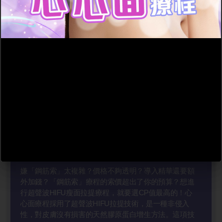
心心面療程
嫌「鋼筋索」太複雜？價格不夠透明？導入精華還要額
外加錢？「鋼筋索」療程的索價超出了你的預算？想進
行超聲波HIFU瘦面拉提療程，就要選CP值最高的！心
心面療程採用了超聲波HIFU拉提技術，是一種非侵入
性，對皮膚沒有損害的天然膠原蛋白增生方法。這項技