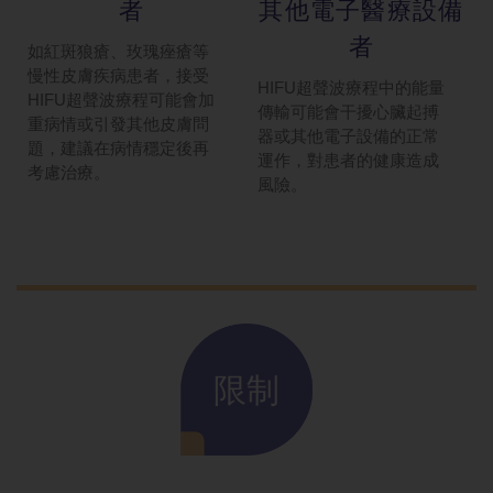
者
其他電子醫療設備
者
如紅斑狼瘡、玫瑰痤瘡等
慢性皮膚疾病患者，接受
HIFU超聲波療程中的能量
HIFU超聲波療程可能會加
傳輸可能會干擾心臟起搏
重病情或引發其他皮膚問
器或其他電子設備的正常
題，建議在病情穩定後再
運作，對患者的健康造成
考慮治療。
風險。
限制