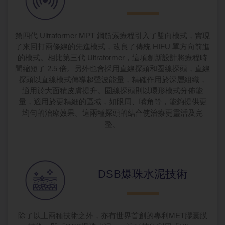
第四代 Ultraformer MPT 鋼筋索療程引入了雙向模式，實現
了來回打兩條線的先進模式，改良了傳統 HIFU 單方向前進
的模式。相比第三代 Ultraformer，這項創新設計將療程時
間縮短了 2.5 倍。另外也會採用直線探頭和圈線探頭，直線
探頭以直線模式傳導超聲波能量，精確作用於深層組織，
適用於大面積皮膚提升。圈線探頭則以環形模式分佈能
量，適用於更精細的區域，如眼周、嘴角等，能夠提供更
均勻的治療效果。這兩種探頭的結合使治療更靈活及完
整。
DSB爆珠水
泥技術
除了以上兩種技術之外，亦有世界首創的專利MET膠囊膜