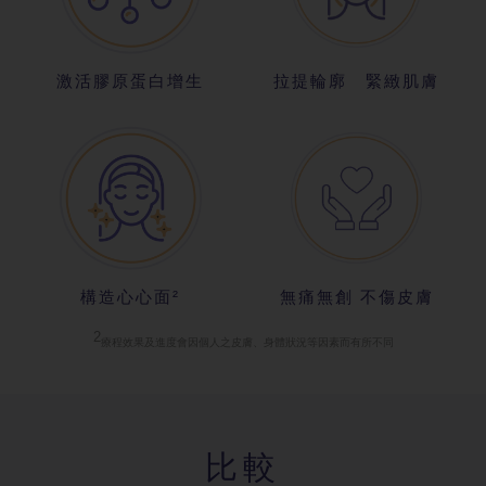
激活膠原蛋白
增生
拉提輪廓 緊
緻肌膚
構造心心面²
無痛無創 不
傷皮膚
2
療程效果及進
度會因個人之皮膚、身體狀況等因素而有所不同
比較