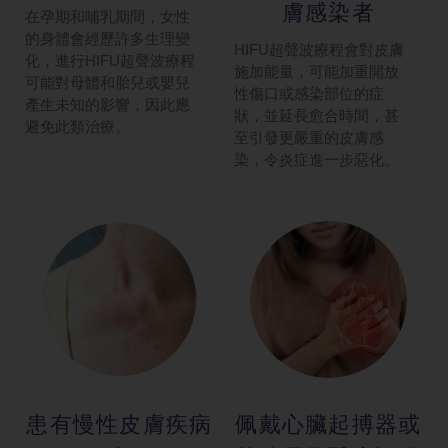
膚感染者
在孕期和哺乳期間，女性
的身體會經歷許多生理變
HIFU超聲波療程會對皮膚
化，進行HIFU超聲波療程
施加能量，可能加重開放
可能對母體和胎兒或嬰兒
性傷口或感染部位的症
產生未知的影響，因此應
狀，並延長愈合時間，甚
避免此類治療。
至引發更嚴重的皮膚感
染，令炎症進一步惡化。
患有慢性皮膚
疾病
佩戴心臟起搏
器或