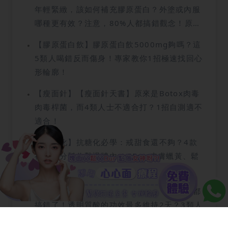
年輕緊緻，該如何補充膠原蛋白？外塗或內服
哪種更有效？注意，80%人都搞錯觀念！原來
這樣做才有效…
【膠原蛋白飲】膠原蛋白飲5000mg夠嗎？這
5類人喝錯反而傷身！專家教你1招極速找回心
形輪廓！
【瘦面針】【瘦面針天書】原來是Botox肉毒
肉毒桿菌，而4類人士不適合打？1招自測適不
適合！
【抗糖化】抗糖化必學：戒甜食還不夠？4款
神級成分幫你擊退體內 AGEs，皮膚蠟黃、鬆
弛有救了！
【透明質酸】【透明質酸懶人包】86%的人都
搞錯了！透明質酸的功效最多維持2天？3類人
不宜吃美容丸