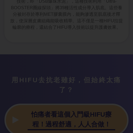
技術，即「DSB爆珠水泥」，這種技術利用「Ultra-
BOOSTER圈線探頭」將39種活性成分導入肌底。這些養
分被封存於專利MET膠囊膜內，能夠滲透至肌底後才釋
放，使深層皮膚組織能吸收精華。這不僅是一種HIFU拉提
輪廓的療程，還結合了HIFU導入技術以提升護膚效果。
用HIFU去
抗老雖好，但始終太痛
了？
怕痛者看這個
入門級HIFU療
程！過程舒適，人人合做！