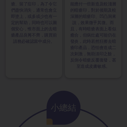
瘡、留了痘印，為了令它
能應付一些新造及較淺層
們盡快消失，通常也會立
的暗瘡印，對於後期及較
即塗上，或多或少也有一
深層的暗瘡印、凹凸洞來
定的幫助，同時也可以圖
說，效果微乎其微。而
個安心，惟市面上的去暗
且，有時暗瘡表面上看似
瘡產品良莠不齊，購買前
癒合，但病灶處可能仍在
請務必確認當中成分。
發炎，此時若然狂擦去暗
瘡印產品，恐怕會造成二
次刺激，無助淡印之餘，
反倒令暗瘡反覆復發，甚
至造成皮膚敏感。
小總結