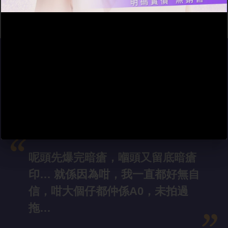
呢頭先爆完暗瘡，嗰頭又留底暗瘡
印… 就係因為咁，我一直都好無自
信，咁大個仔都仲係A0，未拍過
拖…