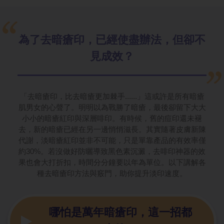
為了去暗瘡印，已經使盡辦法，但卻不
見成效？
「去暗瘡印，比去暗瘡更加棘手......」這或許是所有暗瘡
肌男女的心聲了。明明以為戰勝了暗瘡，最後卻留下大大
小小的暗瘡紅印與深層啡印。有時候，舊的痘印還未褪
去，新的暗瘡已經在另一邊悄悄滋長。其實隨著皮膚新陳
代謝，淡暗瘡紅印並非不可能，只是單靠產品的有效率僅
約30%。若沒做好防曬導致黑色素沉澱，去啡印神器的效
果也會大打折扣，時間分分鐘要以年為單位。以下講解各
種去暗瘡印方法與竅門，助你提升淡印速度。
哪怕是萬年暗瘡印，這一招都