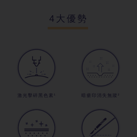
4大優勢
激光擊碎黑色素¹
暗瘡印消失無蹤²