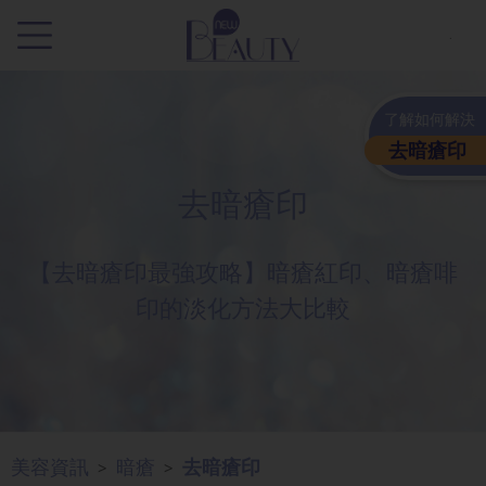
.
了解如何解決
去暗瘡印
去暗瘡印
【去暗瘡印最強攻略】暗瘡紅印、暗瘡啡
印的淡化方法大比較
美容資訊
暗瘡
去暗瘡印
>
>