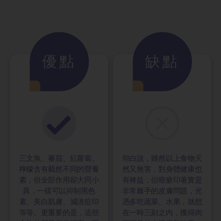
優點
缺點
三文魚、蕃茄、紅蘿蔔、
坦白說，雖然以上食物天
檸檬含有截然不同的營養
然又無害，對身體健康也
素，但全部作用卻大同小
有裨益，但暗瘡印著實是
異，一樣可以抑制黑色
非常棘手的皮膚問題，光
素、美白肌膚、減淡痘印
憑多吃蔬菜、水果，就想
等等。更重要的是，這些
在一時三刻之內，獲得肉