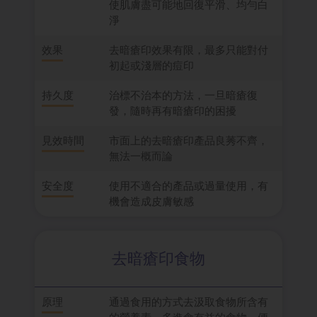
使肌膚盡可能地回復平滑、均勻白
淨
效果
去暗瘡印效果有限，最多只能對付
初起或淺層的痘印
持久度
治標不治本的方法，一旦暗瘡復
發，隨時再有暗瘡印的困擾
見效時間
市面上的去暗瘡印產品良莠不齊，
無法一概而論
安全度
使用不適合的產品或過量使用，有
機會造成皮膚敏感
去暗瘡印食物
原理
通過食用的方式去汲取食物所含有