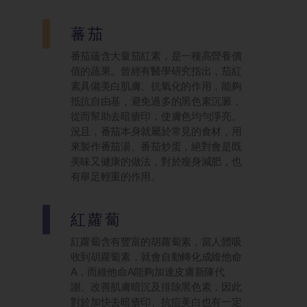
蕃茄
番茄蘊含大量茄紅素，是一種高營養價
值的蔬果。曾經有醫學研究指出，茄紅
素具備美白肌膚、抗氧化的作用，能夠
抵抗自由基，避免過多的黑色素沉澱，
從而幫助去暗瘡印，使膚色均勻淨亮。
況且，番茄本身就屬於常見的食材，用
來製作番茄湯、番茄炒蛋，絕對會是既
美味又健康的做法，對於瘦身減肥，也
有舉足輕重的作用。
紅蘿蔔
紅蘿蔔含有豐富的胡蘿蔔素，當人體吸
收到胡蘿蔔素，就會自動轉化成維他命
A，而維他命A能夠加速皮膚新陳代
謝、改善肌膚暗沉及排除黑色素，因此
對於加快去暗瘡印、抗痘美白也有一定