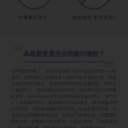
刺激膠原重生²
無創傷性 舒適度高²
為甚麼要選用去暗瘡印療程？
就算暗瘡消褪了，很多時都會留下慘不忍睹的問題——暗
瘡印。經歷過的人都會知道，暗瘡印是你費盡心思，用盡
各種去暗瘡印產品，也無法輕易解決的皮膚問題。既然自
己處理不了，就別再耽誤治療時間，盡快將問題交由專家
處理吧。New Beauty 針對敏感脆弱的暗瘡肌男士，專門引
入了去暗瘡印療程，透過專利1064nm激光，擊碎暗瘡印中
的黑色素，同時刺激膠原蛋白增生，去除老廢角質層，有
效減少油脂腺的過度分泌，全面提升皮膚質素，長遠預防
暗瘡復發，使暗瘡印無法重現。只要1次療程，已經顯著改
善色素沉澱，同時平衡油脂分泌，不再瘋狂出油。