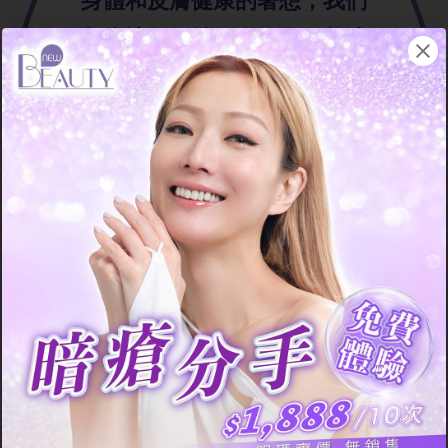
身體和皮膚健康的著想，我們
都應該要保持飲食均衡，養成
健康且規律的飲食習慣。就算
無法在一年半載之內徹底改變
皮膚的狀態，但只要肯一直堅
持，並徹底戒掉所有不良的飲
食及生活習慣，例如辛辣油膩
食物、高碳水飲食、捱夜不睡
等等，做到面面俱到之後，相
信最後你必定能夠收獲一副健
康的肌膚，只是過程需時而
己。