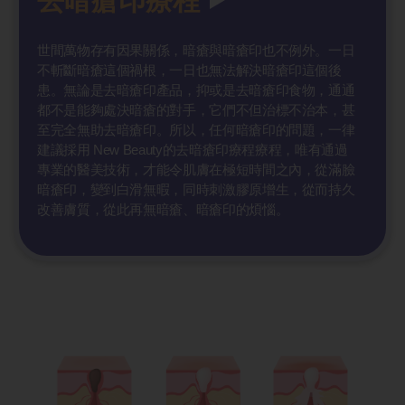
去暗瘡印療程
世間萬物存有因果關係，暗瘡與暗瘡印也不例外。一日
不斬斷暗瘡這個禍根，一日也無法解決暗瘡印這個後
患。無論是去暗瘡印產品，抑或是去暗瘡印食物，通通
都不是能夠處決暗瘡的對手，它們不但治標不治本，甚
至完全無助去暗瘡印。所以，任何暗瘡印的問題，一律
建議採用 New Beauty的去暗瘡印療程療程，唯有通過
專業的醫美技術，才能令肌膚在極短時間之內，從滿臉
暗瘡印，變到白滑無暇，同時刺激膠原增生，從而持久
改善膚質，從此再無暗瘡、暗瘡印的煩惱。