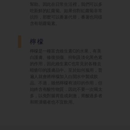
幫助。因此在日常生活裡，我們可以多
吃新鮮的紅蘿蔔。如果你對紅蘿蔔非常
抗拒，那麼可以番薯代替，番薯也同樣
含有胡蘿蔔素。
檸檬
檸檬是一種富含維生素C的水果，有美
白護膚、修復損傷、抑制及淡化黑色素
的作用，因此維生素C也常見於各種去
暗瘡印的護膚品中。至於如何服用，普
遍人就會將檸檬加入白開水中製成飲
品。不過，雖然檸檬有淡印的作用，但
始終含有酸性物質，因此不要一次喝太
多，以免對腸胃造成刺激，胃酸過多者
和胃潰瘍者也不宜飲用。