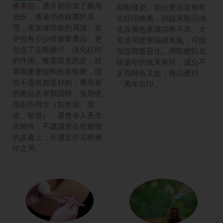
瘡產品，通常都添加了藥用
抑制發炎。部分產品宣稱有
成份，透過消炎殺菌的原
去紅印效果，但臨床顯示淡
理，來加速暗瘡的凋謝。當
化深層色素成功率不高。太
中也有不少暗瘡膏產品，更
常使用更會隔絕氧氣，可能
包含了去暗瘡印、淡化紅印
加促暗瘡惡化。用暗瘡貼去
的作用。惟需留意的是，就
暗瘡印的效果有限，成分不
算暗瘡膏能夠改善暗瘡，但
足而時長又短，難以應付
也不盡然都是好的，畢竟有
「萬年痘印」。
的產品含有類固醇，長期使
用副作用大（如乾燥、脫
皮、敏感），還會令人產生
依賴性，不建議塗在痊癒後
的皮膚上，不適宜作去暗瘡
印之用。