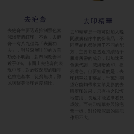
去疤膏
去印精華
去疤膏主要透過抑制黑色素
去印精華是一種可以加入晚
減淡暗瘡紅印。不過，去疤
間護膚程序中的保養品，不
膏十有八九僅為「表面功
同產品也都使用了不同的配
夫」，對於深層啡印的改善
方，主要都是透過持續給予
功效不明顯，對凹洞改善率
肌膚所需的成分，以加速黑
近乎0%。市面上去疤膏的表
色素代謝、減淡暗瘡印、提
現中等，對於較深層的咖啡
亮膚色。但要知道的是，去
色痘疤基本上徒勞無功，難
印精華並非藥品，千萬別期
以與醫美淡印速度相比。
望它能夠帶來立竿見影的去
暗瘡印效果，只有持之以恆
地使用，長遠才能逐漸看見
成效。而去印精華亦與除疤
膏一樣，對於較深層的痘疤
作用不大。