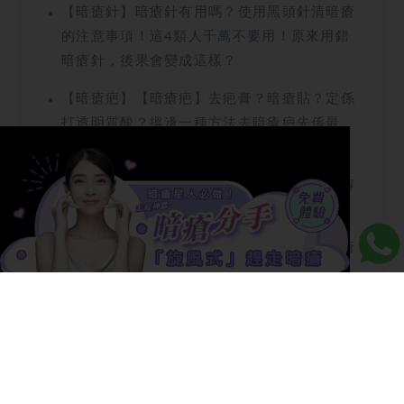
【暗瘡針】暗瘡針有用嗎？使用黑頭針清暗瘡
的注意事項！這4類人千萬不要用！原來用錯
暗瘡針，後果會變成這樣？
【暗瘡疤】【暗瘡疤】去疤膏？暗瘡貼？定係
打透明質酸？搵邊一種方法去暗瘡疤先係最
好？
【暗粒】【暗粒】口罩焗到生暗粒？立即了解
暗粒4大成因！必讀去暗粒終極對策！
【玫瑰痤瘡】【玫瑰痤瘡】如何分辦玫瑰痤瘡
和暗瘡、濕疹?醫生可能需要做一些臨床診斷
去排除其他病症，而玫瑰痤瘡患者通常都集中
在兩邊臉頰、鼻子、前額和下巴泛紅，可以初
【眉心暗瘡】眉心暗瘡顯示這3個器官或有問
步估計自己是否患上玫瑰痤瘡。
題！詳解生瘡原因及治療方法！
【油性皮膚】油性皮膚必看！4大原因變成油