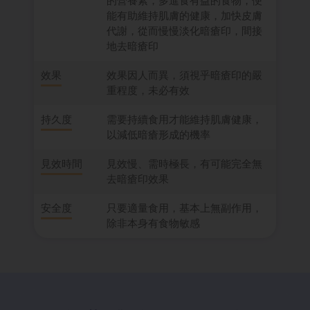
的營養素，多進食有益的食物，便
能有助維持肌膚的健康，加快皮膚
代謝，從而慢慢淡化暗瘡印，間接
地去暗瘡印
效果
效果因人而異，須視乎暗瘡印的嚴
重程度，未必有效
持久度
需要持續食用才能維持肌膚健康，
以減低暗瘡形成的機率
見效時間
見效慢、需時極長，有可能完全無
去暗瘡印效果
安全度
只要適量食用，基本上無副作用，
除非本身有食物敏感