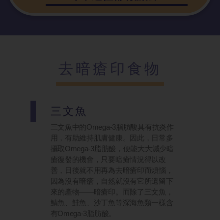
去暗瘡印食物
三文魚
三文魚中的Omega-3脂肪酸具有抗炎作
用，有助維持肌膚健康。因此，日常多
攝取Omega-3脂肪酸，便能大大減少暗
瘡復發的機會，只要暗瘡情況得以改
善，日後就不用再為去暗瘡印而煩惱，
因為沒有暗瘡，自然就沒有它所遺留下
來的產物——暗瘡印。而除了三文魚，
鯖魚、鮭魚、沙丁魚等深海魚類一樣含
有Omega-3脂肪酸。