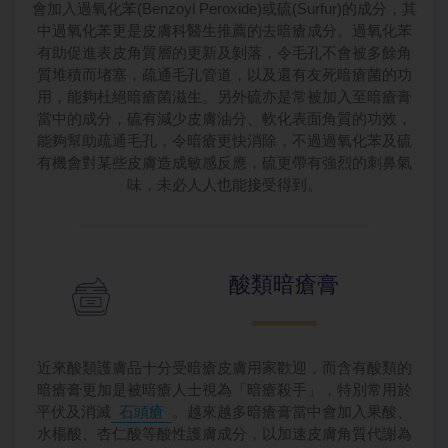
會加入過氧化苯(Benzoyl Peroxide)或硫(Surfur)的成分，其
中過氧化苯更是皮膚科醫生推薦的去暗瘡成分。過氧化苯
有助促進表皮角質層的更新及剝落，令毛孔不會被多餘角
質堆積而堵塞，疏通毛孔管道，以及還有友死暗瘡菌的功
用，能夠杜絕暗瘡菌滋生。另外硫亦是常被加入至暗瘡膏
當中的成分，硫有減少皮膚油分、軟化表面角質的功效，
能夠幫助疏通毛孔，令暗瘡更快消除，不過過氧化苯及硫
有機會對某些皮膚造成敏感反應，硫更帶有強烈的刺鼻氣
味，未必人人也能接受得到。
酸類暗瘡膏
近來酸類護膚品十分受暗瘡皮膚用家歡迎，而含有酸類的
暗瘡膏更加是被暗瘡人士視為「暗瘡殺手」，特別常用於
平伏及消滅
石頭瘡
。越來越多暗瘡膏當中會加入果酸、
水楊酸、杏仁酸等酸性護膚成分，以加速皮膚角質代謝為