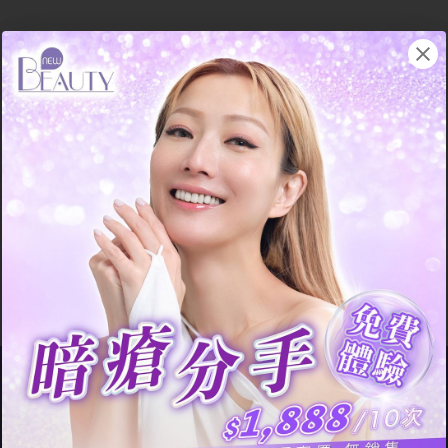
十之八九的女士都會有一支暗瘡膏「傍身」，以免面上突然生
了幾粒暗瘡時，卻苦無對策。暗瘡膏的使用方法十分方便，而
且種類繁多，不少女士也會根據常有的暗瘡類型，選擇適合自
己的暗瘡膏，不過使用暗瘡膏的成效卻值得斟酌。一般暗瘡膏
均是針對有膿頭的暗瘡類型，因為沒有受到角質層封閉毛孔表
面的影響，所以暗瘡膏能夠深入皮膚底層，可是有些暗瘡的表
面被厚厚的角質覆蓋，例如石頭瘡，就會因為角質層的遮蓋而
令暗瘡膏的成分無法滲透至毛孔底層，即使不斷塗用暗瘡膏也
未必能夠消除暗瘡。另外，有部分暗瘡膏添加的藥用成分會抑
制油脂分泌，令皮膚變乾，容易導致脫皮、痕癢等問題。