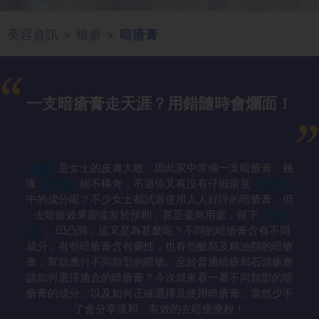
美容資訊
暗瘡
暗瘡膏
>
>
一支暗瘡膏走天涯？用錯隨時會爛面！
暗瘡
是女士的皮膚大敵，因此家中常備一支暗瘡膏、幾
塊
暗瘡貼
絕不稀奇，不過你又有沒有仔細留意
暗瘡膏
中的成分呢？不少女士都試過使用人人好評的暗瘡膏，但
去暗瘡效果卻遠差於預期，甚至毫無用處，留下
暗瘡
印
、凹凸洞，這又是為甚麼呢？不同的暗瘡膏含有不同
成分，有些暗瘡膏含有藥性，也有些酸類及精油類的暗瘡
膏，幫助應付不同類型的暗瘡。至於普通暗瘡和石頭瘡應
該如何選擇適合的暗瘡膏？今次就來看一看不同類型的暗
瘡膏的成分，以及如何正確選擇及使用暗瘡膏，當然少不
了會分享溫和、有效的去暗瘡療程！