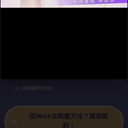
以前生親暗瘡都會用暗瘡膏，不過
無阻暗瘡復發，仲越爆越勁…… 就
連好多人話Work個隻日本暗瘡
膏，我試過都無用！
- Yan
(與暗瘡對抗3年)
至Work去暗瘡方法？就係呢
到！