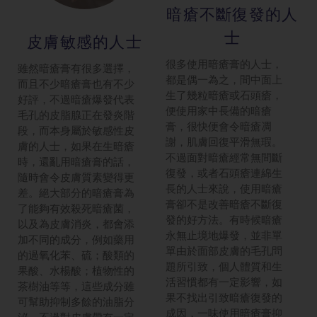
暗瘡不斷復發的人
士
皮膚敏感的人士
很多使用暗瘡膏的人士，
雖然暗瘡膏有很多選擇，
都是偶一為之，間中面上
而且不少暗瘡膏也有不少
生了幾粒暗瘡或石頭瘡，
好評，不過暗瘡爆發代表
便使用家中長備的暗瘡
毛孔的皮脂腺正在發炎階
膏，很快便會令暗瘡凋
段，而本身屬於敏感性皮
謝，肌膚回復平滑無瑕。
膚的人士，如果在生暗瘡
不過面對暗瘡經常無間斷
時，還亂用暗瘡膏的話，
復發，或者石頭瘡連綿生
隨時會令皮膚質素變得更
長的人士來說，使用暗瘡
差。絕大部分的暗瘡膏為
膏卻不是改善暗瘡不斷復
了能夠有效殺死暗瘡菌，
發的好方法。有時候暗瘡
以及為皮膚消炎，都會添
永無止境地爆發，並非單
加不同的成分，例如藥用
單由於面部皮膚的毛孔問
的過氧化苯、硫；酸類的
題所引致，個人體質和生
果酸、水楊酸；植物性的
活習慣都有一定影響，如
茶樹油等等，這些成分雖
果不找出引致暗瘡復發的
可幫助抑制多餘的油脂分
成因，一味使用暗瘡膏抑