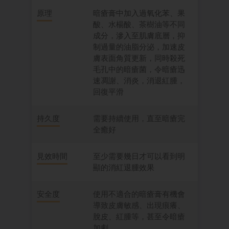
原理
暗瘡膏中加入過氧化苯、果
酸、水楊酸、茶樹油等不同
成分，滲入至肌膚底層，抑
制過量的油脂分泌，加速皮
膚表面角質更新，同時殺死
毛孔中的暗瘡菌，令暗瘡迅
速凋謝、消炎，消退紅腫，
回復平滑
持久度
需要持續使用，直至暗瘡完
全癒好
見效時間
至少需要幾日才可以看到明
顯的消紅退腫效果
安全度
使用不適合的暗瘡膏有機會
導致皮膚敏感、出現痕癢、
脫皮、紅腫等，甚至令暗瘡
加劇