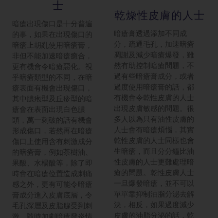
士
乾燥性皮膚的人士
暗瘡出現傷口是十分普遍
暗瘡膏透過添加不同成
的事，如果在出現傷口的
分，疏通毛孔，加速暗瘡
暗瘡上胡亂使用暗瘡膏，
凋謝及減少暗瘡爆發，雖
非但不能加速暗瘡癒合，
然有助控制暗瘡問題，不
更有機會令暗瘡惡化。視
過有些暗瘡膏成分，或者
乎暗瘡類型的不同，在暗
過度使用暗瘡膏的話，都
瘡表面有機會出現傷口，
有機會令乾性皮膚的人士
其中膿疱型及丘疹型的暗
出現皮膚敏感的問題。很
瘡會在表面出現白色膿
多人以為只有油性皮膚的
頭，萬一刺破的話有機會
人士會有暗瘡煩惱，其實
形成傷口，若然再在暗瘡
乾性皮膚的人士同樣也會
傷口上使用含有刺激成分
生暗瘡，而且分分鐘比油
的暗瘡膏，例如茶樹油、
性皮膚的人士更難處理暗
果酸、水楊酸等，除了即
瘡的問題。乾性皮膚人士
時會在暗瘡位置造成刺痛
一旦爆發暗瘡，並不可以
感之外，更有可能令暗瘡
單單靠抑制油脂分泌去解
膏成分進入皮膚底層，令
決，相反，如果過度減少
毛孔深層及皮脂腺受到刺
皮膚的油脂分泌的話，乾
激，隨時加劇暗瘡發炎情