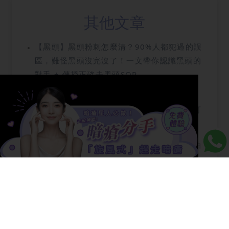
其他文章
【黑頭】黑頭粉刺怎麼清？90%人都犯過的誤
區，難怪黑頭沒完沒了！一文帶你認識黑頭的
對手 + 傳授正確去黑頭SOP
【爽膚棉】【爽膚棉】一片搞掂5個護膚步
驟？消委會說有果酸棉片的ＸＸＸ大超標，可
能爛面！
【椰子油護膚】【椰子油護膚】最適合椰子油
的膚質是甚麼？又應該怎樣挑選椰子油？
【微針】微針的4大功效！可對付暗瘡凹凸洞
收毛孔？4類人千萬不要亂試，隨時毛囊炎！
【油性皮膚】油性皮膚必看！4大原因變成油