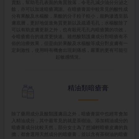
賣點，幫助毛孔表面的角質脫落，令毛孔減少油分分泌之
餘，亦可以加速暗瘡凋謝。在暗瘡膏當中較常見的酸性成
分有果酸及水楊酸，果酸的分子粒子較小，能夠滲透至肌
膚底層，更好地促進角質更新以及疏通毛孔；水楊酸除了
可以有助皮膚更新之外，也有殺死毛孔內暗瘡菌的功效，
令暗瘡癒合的速度更快速。雖然酸類護膚成分對暗瘡有不
俗的治療效果，但是由於果酸及水楊酸等成分對皮膚有一
定刺激性，使用時有機會出現刺痛感，嚴重的更有可能引
起敏感情況。
精油類暗瘡膏
除了藥用成分及酸類護膚品之外，暗瘡膏當中也經常會加
入精油成分，其中最常見的就是茶樹油。添加精油成分的
暗瘡膏成分比較天然，部分女士為了想減輕暗瘡皮膚的負
擔，都會選用天然成分的暗瘡膏，並以含有茶樹油的暗瘡