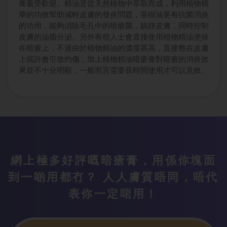
膏最受歡迎。精油是從天然植物中萃取而成，利用植物精
華的功效幫助減輕皮膚的發炎問題，茶樹油更有抗菌消炎
的功用，能夠消除毛孔中的暗瘡菌，鎮靜皮膚，同時控制
皮膚的油脂分泌。另外有些人士會直接使用植物精油塗抹
在暗瘡上，不過由於植物精油的濃度甚高，直接敷在皮膚
上或許會引致灼傷，加上植物精油暗瘡膏對暗瘡的消炎效
果並不十分明顯，一般而言需要長時間使用才可以見效。
網上極多好評嘅暗瘡膏，用係你塊面
到一啲用都冇？ 人人膚質唔同，唔代
表你一定啱用！