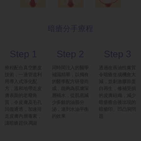
暗瘡分手療程
Step 1
Step 2
Step 3
療程配合真空磨皮
同時間注入的醫學
透過改善油性膚質
技術，一邊管道利
補濕精華，以獨有
令暗瘡生成機會大
用導入式淨化配
的醫學配方研發而
減，並刺激膠原蛋
方，溫和地帶走皮
成，能夠為肌膚深
白再生，修補受損
膚表面的老廢角
層補水，從肌底減
的皮膚組織，減少
質，令皮膚及毛孔
少多餘的油脂分
暗瘡癒合後出現的
回復通透，加速排
泌，達到水油平衡
暗瘡印、凹凸洞問
走皮膚內層毒素，
的效果
題
讓暗瘡趕快凋謝