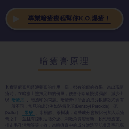
專業暗瘡療程幫你K.O.爆瘡！
暗瘡膏原理
其實暗瘡膏和普通藥膏的作用一樣，都有治療的效果。當出現暗
瘡時，在暗瘡上塗抹足夠的份量，便會令暗瘡慢慢凋謝，減少出
現
暗瘡疤
、暗瘡印的問題。暗瘡膏中所含的成分根據款式會有
所不同，常見的成分例如過氧化苯(Benzoyl Peroxide)、硫
(Sulfur)、
果酸
、水楊酸、茶樹油，這些成分會按比例加入暗瘡
膏之中，並且有控制油脂分泌、刺激角質層更新、殺死暗瘡菌、
排走毛孔污垢等等功效，當暗瘡膏中的成分滲透至肌膚及毛孔底