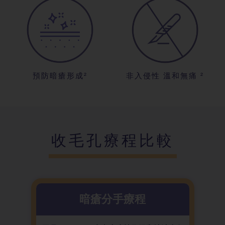
預防暗瘡形成²
非入侵性 溫和無痛 ²
收毛孔療程比較
暗瘡分手療程