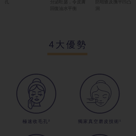
孔
分泌旺盛，令皮膚
防暗瘡及撫平凹凸
回復油水平衡
洞
4大優勢
極速收毛孔²
獨家真空磨皮技術¹