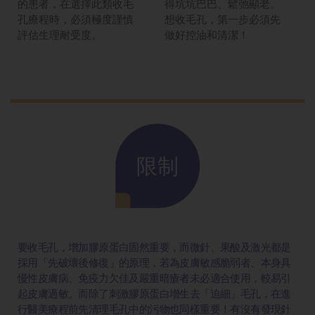
的患者，在選擇此類收毛
得坑坑巴巴、鬆弛顯老。
孔療程時，必須極度謹慎
想收毛孔，第一步必須先
評估生理耐受度。
做好控油和清潔！
限制
要收毛孔，增加膠原蛋白固然重要，而微針、果酸及激光都是
採用「先破壞後修復」的原理，若為皮膚敏感脆弱者、本身具
慢性皮膚病、免疫力欠佳及嚴重暗瘡者未必適合使用，較易引
起皮膚過敏。而除了刺激膠原蛋白增生去「迫細」毛孔，在進
行醫美療程前先清理毛孔中的污物也同樣重要！有沒有發現針