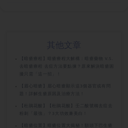
其他文章
【暗瘡療程】暗瘡療程大解構：暗瘡藥物 V.S.
去暗瘡療程 去痘方法要點揀？原來解決暗瘡困
擾只需「這一招」！
【眉心暗瘡】眉心暗瘡顯示這3個器官或有問
題！詳解生瘡原因及治療方法！
【杜鵑花酸】【杜鵑花酸】壬二酸號稱去痘去
粉刺「最強」？3大功效兼美白！
【暗瘡位置】暗瘡位置大揭秘！額頭下巴生瘡