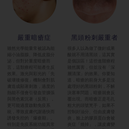
嚴重暗瘡症
黑頭粉刺嚴重者
雖然光學能量常被認為能
很多人以為做了微針或果
縮小油脂腺、降低皮脂分
酸就不用清黑頭，這其實
泌，但對於重度暗瘡而
是個誤區！這些進階療程
言，這類療程可能產生反
雖然厲害，但並沒有「深
效果。激光與彩光的「先
層清潔」的效果。你要知
破壞後修復」機制會對肌
道，暗瘡的前身大多是沒
膚造成顯著刺激，過度的
處理好的黑頭粉刺，不解
熱能不僅會引發血管擴張
決塞車問題，暗瘡就會反
與黑色素沉著（反黑），
覆出現。而暗瘡正是毛孔
更可能過度啟動免疫系
粗大的頭號兇手，如果不
統，導致皮膚代謝過快而
控制好油分、任由皮膚發
誘發失控的「爆瘡期」。
炎，臉上的膠原蛋白會被
特別是免疫系統功能異常
炎症「燒掉」，讓皮膚變