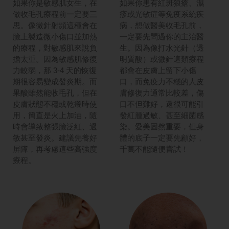
如果你是敏感肌女生，在
如果你患有紅斑狼瘡、濕
做收毛孔療程前一定要三
疹或光敏症等免疫系統疾
思。像微針射頻這種會在
病，想做醫美收毛孔前，
臉上製造微小傷口並加熱
一定要先問過你的主治醫
的療程，對敏感肌來說負
生。因為像打水光針（透
擔太重。因為敏感肌修復
明質酸）或微針這類療程
力較弱，那 3-4 天的恢復
都會在皮膚上留下小傷
期很容易變成發炎期。而
口，而免疫力不穩的人皮
果酸雖然能收毛孔，但在
膚修復力通常比較差，傷
皮膚狀態不穩或乾癢時使
口不但難好，還很可能引
用，簡直是火上加油，隨
發紅腫過敏、甚至細菌感
時會導致整張臉泛紅、過
染。愛美固然重要，但身
敏甚至發炎。建議先養好
體的底子一定要先顧好，
屏障，再考慮這些高強度
千萬不能隨便嘗試！
療程。