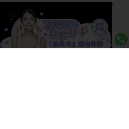
是內臟在求救？中醫推薦4大對應食療＋1招找
回平滑肌！
【皮膚痕癢】皮膚痕癢的5大原因，可能是潛
藏疾病？4招即止皮膚痕癢，千萬別亂抓！
【去角質凝膠】【去角質凝膠】是智商稅嗎？
你搓出來的真的是死皮嗎？那些是什麼？
【油脂粒】油脂粒應不應該動手擠？真相：亂
擠隨時留下大窟窿！一文教你正確處理油脂
粒，滅跡不留疤！
【去角質】【去角質】去角質產品：磨砂膏
V.S. 去角質面膜如何選？教你正確的去角質步
驟！同場加映去角質療程推薦！