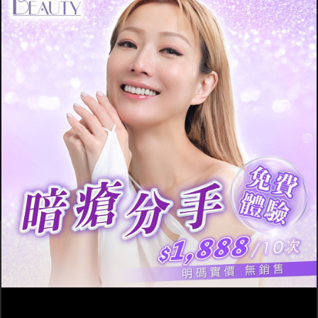
- Gabriela
6年暗瘡肌、毛孔粗大患者
要收毛孔就要先清理皮膚垃
圾！這療程既深層清膚又增生
膠原！
有深層清潔＋增生膠原的
療程嗎？