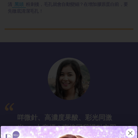
清
黑頭
粉刺後，毛孔就會自動變細？在增加膠原蛋白前，要
先徹底清潔毛孔！
咩微針、高濃度果酸、彩光同激
光......太麻煩！直接同我講點立即
收毛孔啦！