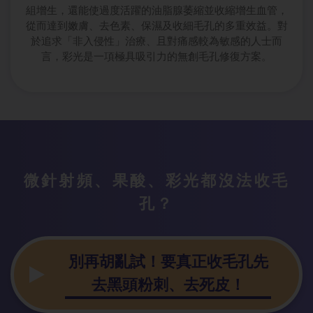
組增生，還能使過度活躍的油脂腺萎縮並收縮增生血管，
從而達到嫩膚、去色素、保濕及收細毛孔的多重效益。對
於追求「非入侵性」治療、且對痛感較為敏感的人士而
言，彩光是一項極具吸引力的無創毛孔修復方案。
微針射頻、果酸、彩光都沒法收毛
孔？
別再胡亂試！要真正收毛孔先
去黑頭粉刺、去死皮！