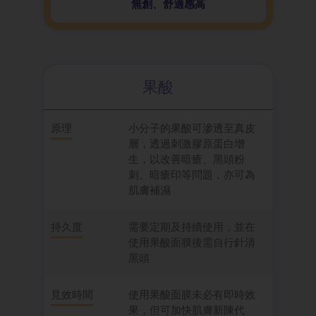
無創、舒適感高
果酸
原理
小分子的果酸可滲透至真皮
層，透過刺激膠原蛋白增
生，以改善暗瘡、黑頭粉
刺、暗瘡印等問題，亦可為
肌膚補濕
持久度
需要定期及持續使用，並在
使用果酸面膜後需自行針清
黑頭
見效時間
使用果酸面膜未必有即時效
果，但可加快肌膚新陳代