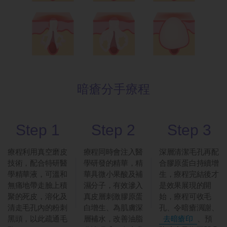
暗瘡分手療程
Step 1
Step 2
Step 3
療程利用真空磨皮
療程同時會注入醫
深層清潔毛孔再配
技術，配合特研醫
學研發的精華，精
合膠原蛋白持續增
學精華液，可溫和
華具微小果酸及補
生，療程完結後才
無痛地帶走臉上積
濕分子，有效滲入
是效果展現的開
聚的死皮，溶化及
真皮層刺激膠原蛋
始，療程可收毛
清走毛孔內的粉刺
白增生、為肌膚深
孔、令暗瘡淍謝、
黑頭，以此疏通毛
層補水，改善油脂
去暗瘡印
、預