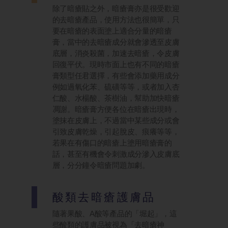
除了暗瘡貼之外，暗瘡膏亦是很受歡迎
的去暗瘡產品，使用方法也很簡單，只
要在暗瘡的表面塗上適合分量的暗瘡
膏，當中的去暗瘡成分就會滲透至皮膚
底層，消炎殺菌，加速去暗瘡，令皮膚
回復平伏。現時市面上也有不同的暗瘡
膏類型任君選擇，有些會添加藥用成分
例如過氧化苯、硫磺等等，或者加入杏
仁酸、水楊酸、茶樹油，幫助加快暗瘡
凋謝。暗瘡膏方便各位在暗瘡出現時，
塗抹在皮膚上，不過當中某些成分或會
引致皮膚乾燥，引起脫皮、痕癢等等，
若果在有傷口的暗瘡上塗用暗瘡膏的
話，甚至有機會令刺激成分滲入皮膚底
層，分分鐘令暗瘡問題加劇。
酸類去暗瘡護膚品
隨著果酸、A酸等產品的「堀起」，這
些酸類的護膚品被視為「去暗瘡神