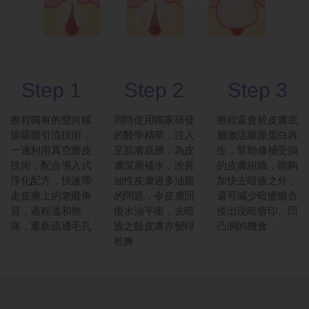
Step 1
Step 2
Step 3
療程獨有的雙向螺
同時使用獨家研發
療程還會於皮膚底
旋吸啜引流技術，
的醫學精華，注入
層激活膠原蛋白再
一邊利用真空磨皮
至肌膚底層，為皮
生，幫助修補受損
技術，配合導入式
膚深層補水，改善
的皮膚組織，能夠
淨化配方，快速帶
油性皮膚過多油脂
加快去暗瘡之外，
走皮膚上的老廢角
的問題，令皮膚回
還可減少暗瘡癒合
質，過程溫和無
復水油平衡，去暗
後出現暗瘡印、凹
痛，重新疏通毛孔
瘡之餘皮膚亦變得
凸洞的機會
乾爽