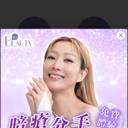
優點
缺點
大部分去暗瘡產品的使用
男士要懂得根據自己的暗
方法都十分方便，只需要
瘡類型挑選適合的去暗瘡
在暗瘡位置上塗抹或者敷
產品，如果用錯產品，隨
上，便可以令去暗瘡產品
時有機會導致皮膚敏感，
中的成分滲透至皮膚底
特別是不少去暗瘡產品之
層，發揮消炎殺菌的功
中都含有刺激性成分，例
效，令暗瘡快速消腫退
如果酸、過氧化苯、硫磺