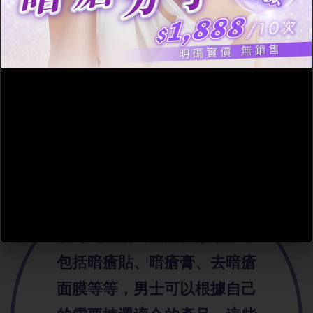
紅，顯著去暗瘡。加上各
等等，有可能引起皮膚乾
種去暗瘡產品的種類十分
燥、脫皮、發紅、刺痛、
繁多，價格範圍亦根據成
痕癢等問題。
分不同而有高低之分，切
合不同人士的選擇。
小總結
現時去暗瘡產品的種類繁多，
包括暗瘡貼、暗瘡膏、去暗瘡
面膜等等，男士可以根據自己