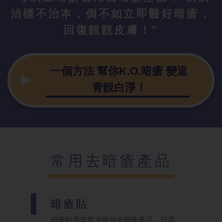
治標不治本，倒不如立即醫好暗瘡，
回復靚靚皮膚！"
一個方法 幫你K.O.暗瘡 變返
青靚白淨！
常用去暗瘡產品
暗瘡貼
暗瘡貼是非常方便的去暗瘡產品，只需