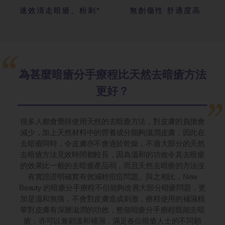
速效清走暗瘡、粉刺*
無創傷性 舒適度高
為甚麼暗瘡分手療程比天然去暗瘡方法
更好？
很多人都會覺得使用天然的去暗瘡方法，對皮膚的負擔會
減少，加上天然材料中的營養成分能夠滋潤皮膚，因此在
去暗瘡同時，令皮膚亦不會過於乾燥，不過大部分的天然
去暗瘡方法見效時間都較長，因為溫和的功效令其去暗瘡
的效果比一般的去暗瘡產品弱，而且天然去暗瘡的方法沒
有實證證明確實有效減輕痘痘問題。與之相比，New
Beauty 的暗瘡分手療程不但能夠改善大部分暗瘡問題，更
加是溫和無痛，不會對皮膚造成刺激，療程使用的補濕精
華對皮膚有深層滋潤的功效，整個暗瘡分手療程既能去暗
瘡，亦可以兼顧溫和補濕，滿足各位暗瘡人士的不同願