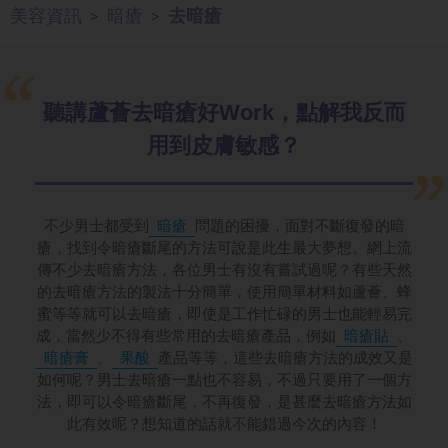
美容資訊
暗瘡
去暗瘡
>
>
聽講蘆薈去暗瘡好Work，點解我反而
用到皮膚敏感？
不少男士都受到
暗瘡
問題的困擾，面對不斷復發的暗
瘡，找到令暗瘡斷尾的方法可說是此生最大夢想。網上流
傳不少去暗瘡方法，各位男士有沒有嘗試過呢？有些天然
的去暗瘡方法的製法十分簡單，使用簡單材料如蘆薈、蜂
蜜等等就可以去暗瘡，即使是工作忙碌的男士也能輕易完
成，當然少不得有些常用的去暗瘡產品，例如
暗瘡貼
、
暗瘡膏
、
果酸
產品等等，這些去暗瘡方法的成效又是
如何呢？男士去暗瘡一點也不容易，不過只要用了一個方
法，即可以令暗瘡斷尾，不再復發，是甚麼去暗瘡方法如
此有效呢？想知道的話就不能錯過今次的內容！