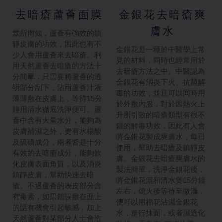
金銀花去暗瘡爽
去暗瘡蘆薈面膜
膚水
眾所周知，蘆薈有強效的鎮
靜皮膚的功效，因此也有不
金銀花是一種於中醫學上常
少人會用蘆薈來去暗瘡。利
見的材料，同時也經常用於
用天然蘆薈去暗瘡的方法十
去暗瘡方法之中。中醫認為
分簡單，只需要將蘆薈的透
金銀花有消炎下火、抗菌解
明部分刮下，沾用蘆薈汁液
毒的功效，並且可以同時用
薄薄敷在皮膚上，等待15分
於外敷內服，對於因熱火上
鐘用清水徹底洗淨便可。蘆
升所引致的暗瘡類型有很不
薈中含有大量水分，能夠為
錯的解毒功效，因此有人會
皮膚補濕之外，更有水楊酸
將金銀花製成爽膚水，每日
及硫磺成分，兩者皆是十分
使用，幫助去暗瘡及鎮靜皮
有效的去暗瘡成分，能夠軟
膚。金銀花去暗瘡爽膚水的
化皮膚表面角質，以及消炎
製法簡單，洗淨金銀花後，
鎮靜皮膚，幫助快速去暗
將金銀花混和清水煲15分鐘
瘡。不過蘆薈的表皮部分含
左右，熄火後等待至微溫，
有毒素，如果錯誤敷在面上
便可以用棉花沾濕金銀花
的話有機會引起敏感，加上
水，進行抹面，或者濕透化
天然蘆薈對某部分人士會造