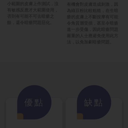
小範圍的皮膚上作測試，沒
有機會對皮膚造成刺激，因
有敏感反應才大範圍使用，
為綠豆粉比較粗糙，在生暗
否則有可能不可去暗瘡之
瘡的皮膚上不斷按摩有可能
餘，還令暗瘡問題惡化。
令角質層受損，甚至令暗瘡
進一步受傷，因此暗瘡問題
嚴重的人士應避免使用此方
法，以免加劇暗瘡問題。
優點
缺點