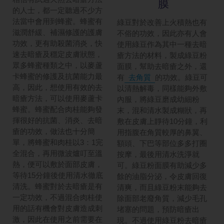
膜
的人士，都一定聽過不少方
法當中會用到蜂蜜。蜂蜜有
綠豆對於改善上火積熱也有
滋潤舒緩、補濕修護的護膚
不俗的功效，因此亦有人會
功效，更有助殺菌消炎，快
使用綠豆作為其中一種去暗
速去暗瘡及穩定皮膚狀態，
瘡方法的材料，製成綠豆粉
眾多蜂蜜種類之中，以麥蘆
面膜，幫助去暗瘡之外，還
卡蜂蜜的修護及抗菌能力最
有
去角質
的功效。綠豆可
高，因此，想使用有效的去
以清熱解毒，同樣能夠外敷
暗瘡方法，可以使用麥蘆卡
內服，將綠豆磨成幼細粉
蜂蜜。蜂蜜配合肉桂能夠發
末，混和清水製成糊狀，再
揮很好的抗菌、消炎、去暗
敷在皮膚上靜待10分鐘，利
瘡的功效，做法也十分簡
用指腹在角質較厚的鼻翼、
單，將蜂蜜和肉桂以3：1完
額頭、下巴等部位多多打圈
全混合，再用微波爐叮至溫
按摩，最後用清水洗淨就
熱，便可以敷於面部皮膚，
可。綠豆粉面膜有助減少多
等待15分鐘後使用清水徹底
餘的油脂分泌，令皮膚回復
清洗。蜂蜜對於去暗瘡是有
清爽，而且綠豆粉末能夠去
一定功效，不過混合肉桂使
除面部老廢角質，減少毛孔
用的話有機會對皮膚造成刺
堵塞的問題，預防暗瘡出
激，因此在使用之前需要在
現。不過使用綠豆粉去暗瘡