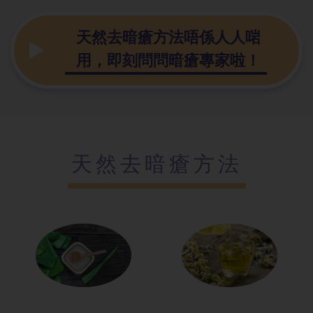
天然去暗瘡方法唔係人人啱
用，即刻問問暗瘡專家啦！
天然去暗瘡方法