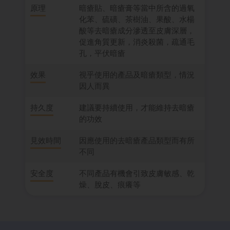
原理
暗瘡貼、暗瘡膏等當中所含的過氧
化苯、硫磺、茶樹油、果酸、水楊
酸等去暗瘡成分滲透至皮膚深層，
促進角質更新，消炎殺菌，疏通毛
孔，平伏暗瘡
效果
視乎使用的產品及暗瘡類型，情況
因人而異
持久度
建議要持續使用，才能維持去暗瘡
的功效
見效時間
因應使用的去暗瘡產品類型而有所
不同
安全度
不同產品有機會引致皮膚敏感、乾
燥、脫皮、痕癢等