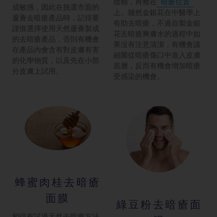
妝棉，再敷在
暗瘡位置
成敏感，因此在挑選市面的
上。雖然金銀花在中醫學上
蘆薈去暗瘡產品時，記得要
有助去暗瘡，不過自製金銀
謹慎選擇使用天然蘆薈製成
花去暗瘡爽膚水的過程中如
的去暗瘡產品，否則有機會
果沒有注意清潔，有機會讓
在產品內會含有對皮膚有害
細菌從暗瘡傷口中進入皮膚
的化學物質，以及先在小部
底層，反而有機會增加暗瘡
分皮膚上試用。
受感染的機會。
蜂蜜肉桂去暗瘡
面膜
綠豆粉去暗瘡面
相信有試過天然去暗瘡方法