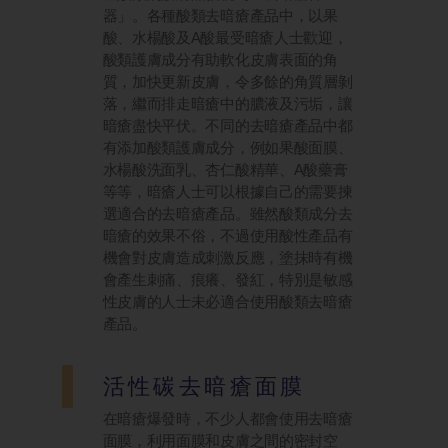
器」。各種酸類去暗瘡產品中，以果
酸、水楊酸及A酸最受暗瘡人士歡迎，
酸類護膚成分有助軟化皮膚表面的角
質，加快更新皮膚，令多餘的角質層剝
落，繼而排走暗瘡中的膿液及污垢，讓
暗瘡盡快平伏。不同的去暗瘡產品中都
有添加酸類護膚成分，例如果酸面膜、
水楊酸洗面乳、杏仁酸精華、A酸藥膏
等等，暗瘡人士可以根據自己的需要揀
選適合的去暗瘡產品。雖然酸類成分去
暗瘡的效果不俗，不過使用酸性產品有
機會對皮膚造成刺激反應，塗抹時有機
會產生刺痛、痕癢、發紅，特別是敏感
性皮膚的人士未必適合使用酸類去暗瘡
產品。
活性碳去暗瘡面膜
在暗瘡爆發時，不少人都會使用去暗瘡
面膜，利用面膜和皮膚之間的密封空