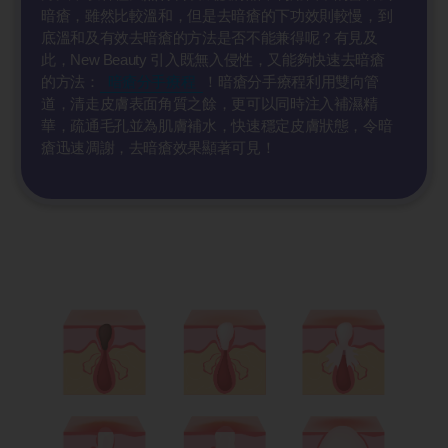
暗瘡，雖然比較溫和，但是去暗瘡的下功效則較慢，到
底溫和及有效去暗瘡的方法是否不能兼得呢？有見及
此，New Beauty 引入既無入侵性，又能夠快速去暗瘡
的方法：
暗瘡分手療程
！暗瘡分手療程利用雙向管
道，清走皮膚表面角質之餘，更可以同時注入補濕精
華，疏通毛孔並為肌膚補水，快速穩定皮膚狀態，令暗
瘡迅速凋謝，去暗瘡效果顯著可見！