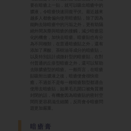
要在暗瘡上一貼，就可以吸出暗瘡中的
膿液，令暗瘡快速回復平伏。最近越來
越多人都會偏向使用暗瘡貼，除了因為
能夠去除暗瘡中的污垢之外，更有助隔
絕外間灰塵與暗瘡的接觸，減少暗瘡惡
化的機會，加快去暗瘡。暗瘡貼也有分
為不同種類，在普通暗瘡貼之外，還有
添加了果酸、茶樹油等成分的暗瘡貼，
以及特別設計成微針型的暗瘡貼，在對
付普通的丘疹型暗瘡之外，還可以幫助
去除膿瘡型的暗瘡。一般而言，在暗瘡
貼吸附出膿液之後，暗瘡便會很快痊
癒，不過並不是每一種暗瘡類型都適合
使用去暗瘡貼，如果毛孔開口被角質層
封閉的話，有機會因為暗瘡貼的密封空
間而更容易滋生細菌，反而會令暗瘡問
題更加嚴重。
暗瘡膏