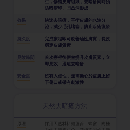
生，修補皮膚組織，去暗瘡同時預
防暗瘡印、凹凸洞形成
效果
快速去暗瘡，平衡皮膚的水油分
泌，減少毛孔堵塞，防止暗瘡復發
持久度
完成療程即可改善油性膚質，長效
穩定皮膚質素
見效時間
首次療程後便會提升皮膚質素，立
即見效，迅速去暗瘡
安全度
沒有入侵性，無需擔心於皮膚上留
下傷口或帶有刺激性
天然去暗瘡方法
原理
採用天然材料如蘆薈、蜂蜜、肉桂
中的去暗瘡成分，製成不同的去暗