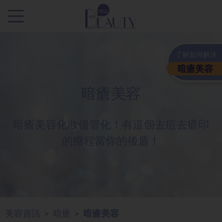
.
了解如何解決
暗瘡美容
暗瘡美容
暗瘡美容化妝儘管化！有這個去痘去瘡印
的療程當你的後盾！
美容資訊
暗瘡
暗瘡美容
>
>