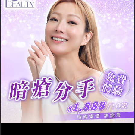
化出妝感透薄、完美遮瑕的妝
容，最後還是殊途同歸，想遮
飾自己滿面暗瘡及痘印的事
實，想在別人的心中留下好印
象，還是得積極進行暗瘡治
療，若皮膚底子本身好的話，
妝容怎樣畫都好看、都不致
痘！所以在增進化妝技術巧的
同時也要努力做去痘療程去跟
暗瘡分手！