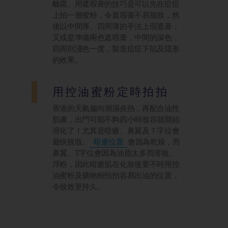
離霜。用遮瑕膏的技巧是可以先在痘痘
上拍一層蜜粉，令遮瑕膏不易脫妝，然
後以中間厚、四周薄的手法上瑕遮膏，
又或是準備兩色遮瑕膏，中間的深色，
四周則淺色一度，製造痘痘下陷及隱形
的效果。
用控油蜜粉定時拍拍
香港的天氣偏向潮濕炎熱，再配合油性
肌膚，出門可能不夠四小時妝容就開始
溶化了！尤其是暗瘡、鼻翼及Ｔ字位會
最快脫妝。
暗瘡位置
會因為乾燥，而
鼻翼、T字位會因為油脂太多而溶妝、
浮粉，因此暗瘡肌在化妝後要不時用控
油蜜粉及礦物粉拍拍容易出油的位置，
令妝效更持久。