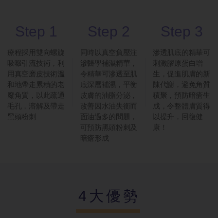
Step 1
Step 2
Step 3
療程採用雙向螺旋
同時以真空負壓注
滲透肌底的精華可
吸啜引流技術，利
滲醫學補濕精華，
刺激膠原蛋白增
用真空磨皮技術溫
令精華可滲透至肌
生，促進肌膚的新
和地帶走累積的老
底深層補濕，平衡
陳代謝，避免角質
廢角質，以此疏通
皮膚的油脂分泌，
積聚，預防暗瘡生
毛孔，溶解及帶走
改善因水油失衡而
成，令整體膚質得
黑頭粉刺
面油過多的問題，
以提升，回復健
可預防黑頭粉刺及
康！
暗瘡形成
4大優勢