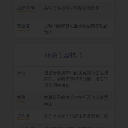
見效時間
具即時遮瑕瘡印及暗瘡的效果
安全度
長時間或頻繁化妝會加重暗瘡肌的
負擔
暗瘡美容技巧
原理
透過暗瘡肌專用的美容技巧去遮掩
痘印、令暗瘡變得不明顯、膚質平
滑及調整膚色
效果
效果視乎暗瘡美容技巧及個人膚質
而定
持久度
久久不化妝的話技術就會變得生疏