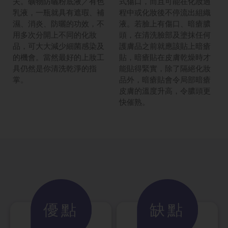
夫。礦物防曬粉底液／有色
式傷口，而且可能在化妝過
乳液，一瓶就具有遮瑕、補
程中或化妝後不停流出組織
濕、消炎、防曬的功效，不
液。若臉上有傷口、暗瘡膿
用多次分開上不同的化妝
頭，在清洗臉部及塗抹任何
品，可大大減少細菌感染及
護膚品之前就應該貼上暗瘡
的機會。當然最好的上妝工
貼，暗瘡貼在皮膚乾燥時才
具仍然是你清洗乾淨的指
能貼得緊實，除了隔絕化妝
掌。
品外，暗瘡貼會令局部暗瘡
皮膚的溫度升高，令膿頭更
快催熟。
優點
缺點