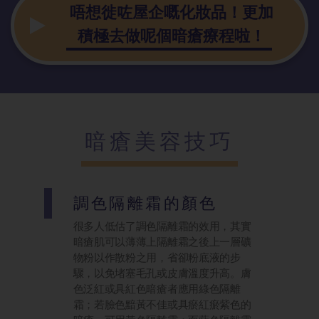
唔想徙咗屋企嘅化妝品！更加
積極去做呢個暗瘡療程啦！
暗瘡美容技巧
調色隔離霜的顏色
很多人低估了調色隔離霜的效用，其實
暗瘡肌可以薄薄上隔離霜之後上一層礦
物粉以作散粉之用，省卻粉底液的步
驟，以免堵塞毛孔或皮膚溫度升高。膚
色泛紅或具紅色暗瘡者應用綠色隔離
霜；若臉色黯黃不佳或具瘀紅瘀紫色的