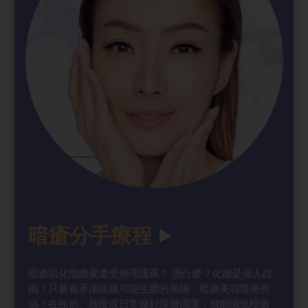
暗瘡分手療程
暗瘡肌化妝總要遭受無理謾罵？ 憑什麼？化妝是個人自
由！只要肯承擔妝後可能生瘡的風險，暗瘡美容隨便你
搞！在妝前、妝後或日常做好深層清潔，就能減低暗瘡