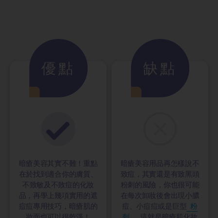
優點
缺點
暗瘡美容其實不難！重點
暗瘡美容用品再怎樣說不
在於找到適合你的膚質、
致痘，其實還是有致黑頭
不致敏及不致痘的化妝
粉刺的風險，你也很可能
品，再學上幾項實用的遮
在每次卸妝後會出現小膿
痘痘專用技巧，暗瘡肌的
痘、小痘痘或是巨型
粉
妝面也可以很乾淨！
刺
，這就是暗瘡肌化妝