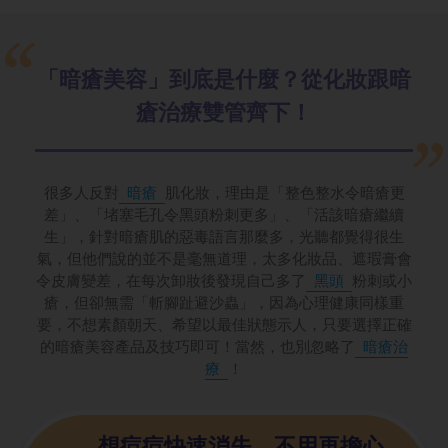
「暗瘡美容」到底是什麼？從化妝跟暗
瘡治療雙管齊下！
很多人反對
暗瘡
肌化妝，理由是「整色整水令暗瘡更
差」、「堵塞毛孔令黑頭粉刺更多」、「活該暗瘡繼續
生」，針對暗瘡肌的惡毒語言那麼多，光聽都覺得很生
氣，但他們說的並不是毫無道理，太多化妝品、遮瑕膏會
令皮膚變差，在每次卸妝後發現自己多了
黑頭
粉刺或小
瘡，但卻無需「斬腳趾避沙蟲」，因為心理健康同樣重
要，不想素顏朝天、希望以最佳狀態示人，只要選擇正確
的暗瘡美容產品及技巧即可！當然，也別忽略了
暗瘡治
療
！
想痘痘快速消失、不用再擔心