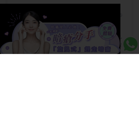
【去角質】【去角質】去角質產品：磨砂膏
V.S. 去角質面膜如何選？教你正確的去角質步
驟！同場加映去角質療程推薦！
【收毛孔】【收毛孔天書】蛋白、粗鹽收毛孔
的偏方有用嗎？去角質產品推薦及去暗瘡療程
【凹凸洞】【凹凸洞】治療凹凸洞太簡單，非
入侵性方法只有1種！
【去角質面膜】去角質面膜 vs 磨砂膏有何分
別？果酸酵素還是物理磨砂更好？每星期用幾
次除粉刺？
【暗瘡疤】【暗瘡疤】去疤膏？暗瘡貼？定係
打透明質酸？搵邊一種方法去暗瘡疤先係最
好？