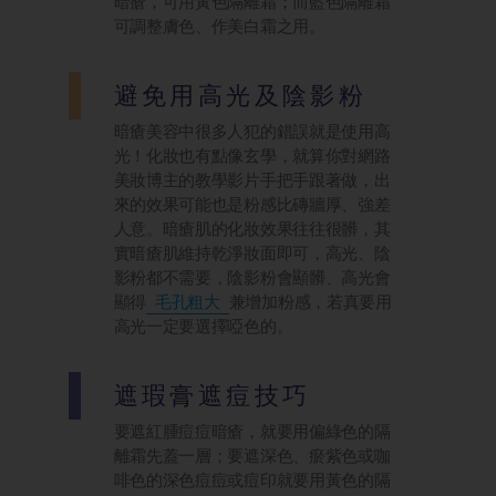
暗瘡，可用黃色隔離霜；而藍色隔離霜
可調整膚色、作美白霜之用。
避免用高光及陰影粉
暗瘡美容中很多人犯的錯誤就是使用高
光！化妝也有點像玄學，就算你對網路
美妝博主的教學影片手把手跟著做，出
來的效果可能也是粉感比磚牆厚、強差
人意。暗瘡肌的化妝效果往往很髒，其
實暗瘡肌維持乾淨妝面即可，高光、陰
影粉都不需要，陰影粉會顯髒、高光會
顯得
毛孔粗大
兼增加粉感，若真要用
高光一定要選擇啞色的。
遮瑕膏遮痘技巧
要遮紅腫痘痘暗瘡，就要用偏綠色的隔
離霜先蓋一層；要遮深色、瘀紫色或咖
啡色的深色痘痘或痘印就要用黃色的隔