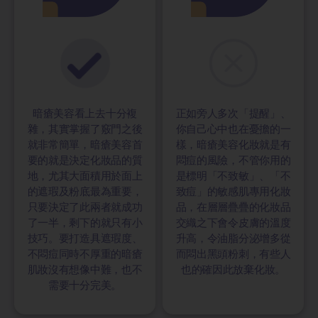
暗瘡美容看上去十分複
正如旁人多次「提醒」、
雜，其實掌握了竅門之後
你自己心中也在憂擔的一
就非常簡單，暗瘡美容首
樣，暗瘡美容化妝就是有
要的就是決定化妝品的質
悶痘的風險，不管你用的
地，尤其大面積用於面上
是標明「不致敏」、「不
的遮瑕及粉底最為重要，
致痘」的敏感肌專用化妝
只要決定了此兩者就成功
品，在層層疊疊的化妝品
了一半，剩下的就只有小
交織之下會令皮膚的溫度
技巧。要打造具遮瑕度、
升高，令油脂分泌增多從
不悶痘同時不厚重的暗瘡
而悶出黑頭粉刺，有些人
肌妝沒有想像中難，也不
也的確因此放棄化妝。
需要十分完美。