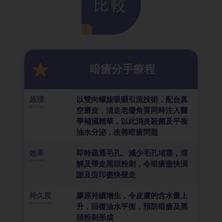
比較
暗瘡分手療程
原理
以雙向螺旋吸啜引流技術，配合真
空磨皮，清走老廢角質同時注入醫
學補濕精華，以此消炎殺菌及平衡
油水分泌，改善暗瘡問題
效果
即時疏通毛孔、減少毛孔堵塞，溶
解及帶走黑頭粉刺，令暗瘡盡快淍
謝及痘印盡快褪走
持久度
膠原持續增生，令皮膚的含水量上
升，回復油水平衡，預防暗瘡及黑
頭粉刺形成