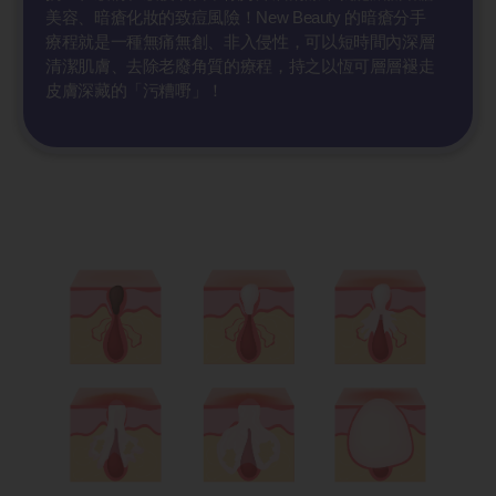
美容、暗瘡化妝的致痘風險！New Beauty 的暗瘡分手
療程就是一種無痛無創、非入侵性，可以短時間內深層
清潔肌膚、去除老廢角質的療程，持之以恆可層層褪走
皮膚深藏的「污糟嘢」！