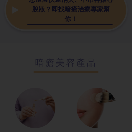
脫妝？即找暗瘡治療專家幫
你！
暗瘡美容產品