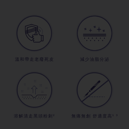
溫和帶走老廢死皮
減少油脂分泌
溶解清走黑頭粉刺²
無痛無創 舒適度高¹ ³