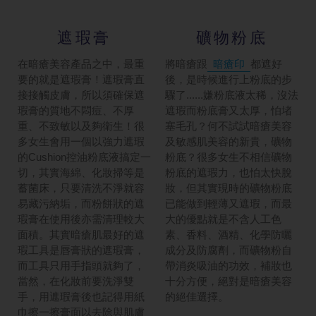
遮瑕膏
礦物粉底
在暗瘡美容產品之中，最重
將暗瘡跟
暗瘡印
都遮好
要的就是遮瑕膏！遮瑕膏直
後，是時候進行上粉底的步
接接觸皮膚，所以須確保遮
驟了......嫌粉底液太稀，沒法
瑕膏的質地不悶痘、不厚
遮瑕而粉底膏又太厚，怕堵
重、不致敏以及夠衛生！很
塞毛孔？何不試試暗瘡美容
多女生會用一個以強力遮瑕
及敏感肌美容的新貴，礦物
的Cushion控油粉底液搞定一
粉底？很多女生不相信礦物
切，其實海綿、化妝掃等是
粉底的遮瑕力，也怕太快脫
蓄菌床，只要清洗不淨就容
妝，但其實現時的礦物粉底
易藏污納垢，而粉餅狀的遮
已能做到輕薄又遮瑕，而最
瑕膏在使用後亦需清理較大
大的優點就是不含人工色
面積。其實暗瘡肌最好的遮
素、香料、酒精、化學防曬
瑕工具是唇膏狀的遮瑕膏，
成分及防腐劑，而礦物粉自
而工具只用手指頭就夠了，
帶消炎吸油的功效，補妝也
當然，在化妝前要洗淨雙
十分方便，絕對是暗瘡美容
手，用遮瑕膏後也記得用紙
的絕佳選擇。
巾擦一擦膏面以去除與肌膚