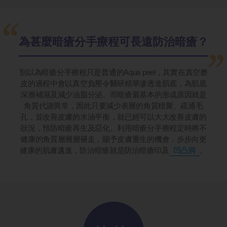
為甚麼暗瘡分手療程可長遠防治暗瘡？
別以為暗瘡分手療程只是普通的Aqua peel，其實在真空磨
皮的過程中會以真空負壓令醫研精華滲透進肌底，為肌底
深層補濕及減少油脂分泌。而暗瘡最基本的形成原因就是
角質代謝異常，因此只要減少表層的角質積聚、疏通毛
孔，並改善皮膚的水油平衡，就已經可以大大改善皮膚的
狀況，預防暗瘡再生及惡化。利用暗瘡分手療程定時將不
健康的角質層層層褪走，賜予皮膚重生的機會，步步向更
健康的肌膚邁進，防治暗瘡就是防治暗瘡印及
凹凸洞
。