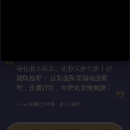
唔化妝又樣衰、化妝又會生瘡！好
難取捨呀！ 好彩搵到呢個暗瘡療
程，皮膚好返，而家化妝無負擔！
- Max
中四開始生瘡，成人暗瘡肌