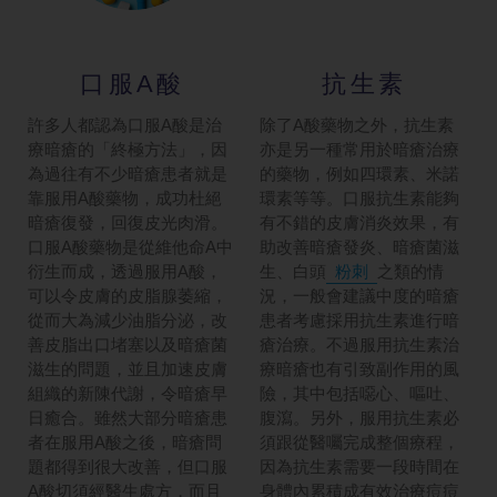
口服A酸
抗生素
許多人都認為口服A酸是治
除了A酸藥物之外，抗生素
療暗瘡的「終極方法」，因
亦是另一種常用於暗瘡治療
為過往有不少暗瘡患者就是
的藥物，例如四環素、米諾
靠服用A酸藥物，成功杜絕
環素等等。口服抗生素能夠
暗瘡復發，回復皮光肉滑。
有不錯的皮膚消炎效果，有
口服A酸藥物是從維他命A中
助改善暗瘡發炎、暗瘡菌滋
衍生而成，透過服用A酸，
生、白頭
粉刺
之類的情
可以令皮膚的皮脂腺萎縮，
況，一般會建議中度的暗瘡
從而大為減少油脂分泌，改
患者考慮採用抗生素進行暗
善皮脂出口堵塞以及暗瘡菌
瘡治療。不過服用抗生素治
滋生的問題，並且加速皮膚
療暗瘡也有引致副作用的風
組織的新陳代謝，令暗瘡早
險，其中包括噁心、嘔吐、
日癒合。雖然大部分暗瘡患
腹瀉。另外，服用抗生素必
者在服用A酸之後，暗瘡問
須跟從醫囑完成整個療程，
題都得到很大改善，但口服
因為抗生素需要一段時間在
A酸切須經醫生處方，而且
身體內累積成有效治療痘痘