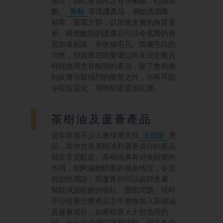
癒合，因此會選用含有水楊酸、杜鵑花
酸、
果酸
等洗護產品，例如洗面膏、
精華、面霜之類，以加速皮膚的角質更
新。雖然酸類的護膚品可以令底層的角
質加速剝落，有收細毛孔、煥膚亮白的
功效，但如果在暗瘡傷口尚未完全癒合
時就使用含有酸類的產品，除了會刺激
到皮膚引致強烈的痛楚之外，亦有可能
令痘痘惡化，導致暗瘡更加紅腫。
茶樹油及蘆薈產品
近年亦有不少人會採用天然
去暗瘡
產
品，其中含有茶樹油和蘆薈成分的產品
就非常受歡迎。茶樹油具有消炎殺菌的
作用，能夠減輕暗瘡的發炎情況，令痘
痘加快凋謝；而蘆薈則可以鎮靜皮膚，
幫助減退暗瘡的發紅、腫脹問題。現時
不少暗瘡治療產品之中都會加入茶樹油
及蘆薈成分，如果暗瘡人士想使用的
話，十分容易便可購買得到。但是各位