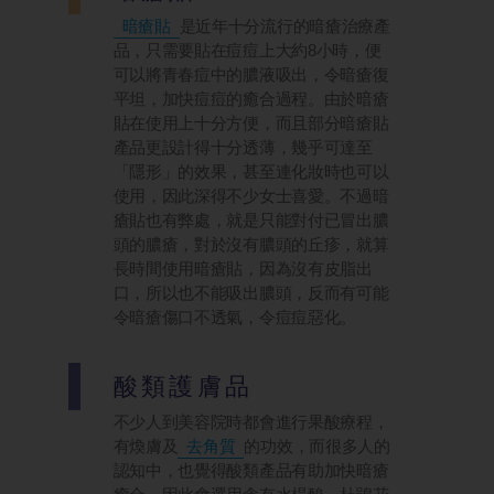
暗瘡貼
是近年十分流行的暗瘡治療產
品，只需要貼在痘痘上大約8小時，便
可以將青春痘中的膿液吸出，令暗瘡復
平坦，加快痘痘的癒合過程。由於暗瘡
貼在使用上十分方便，而且部分暗瘡貼
產品更設計得十分透薄，幾乎可達至
「隱形」的效果，甚至連化妝時也可以
使用，因此深得不少女士喜愛。不過暗
瘡貼也有弊處，就是只能對付已冒出膿
頭的膿瘡，對於沒有膿頭的丘疹，就算
長時間使用暗瘡貼，因為沒有皮脂出
口，所以也不能吸出膿頭，反而有可能
令暗瘡傷口不透氣，令痘痘惡化。
酸類護膚品
不少人到美容院時都會進行果酸療程，
有煥膚及
去角質
的功效，而很多人的
認知中，也覺得酸類產品有助加快暗瘡