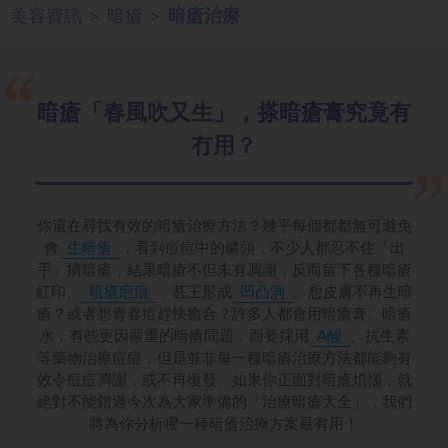
美容資訊
暗瘡
暗瘡治療
>
>
暗瘡「春風吹又生」，搽暗瘡膏究竟有
冇用？
你還在尋找有效的暗瘡治療方法？幾乎每個都都無可避免
會
生暗瘡
，看到痘痘中的膿頭，不少人都忍不住「出
手」擠暗瘡，結果暗瘡不但未有凋謝，反而留下各種暗瘡
紅印、
暗瘡疤痕
，甚王形成
凹凸洞
。想皮膚不再生暗
瘡？或者想青春痘趕快癒合？許多人都會用暗瘡膏、暗瘡
水，有些更因嚴重的暗瘡問題，而要採用
A酸
、抗生素
等藥物治療痘痘，但是並非每一種暗瘡治療方法都能夠有
效令痘痘凋謝，或不再復發。如果你正面對暗瘡煩惱，就
絕對不能錯過今次為大家準備的「治療暗瘡大全」，我們
將為你分析哪一種暗瘡治療方案最有用！