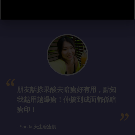
朋友話搽果酸去暗瘡好有用，點知
我越用越爆瘡！仲搞到成面都係暗
瘡印！
- Sandy
天生暗瘡肌