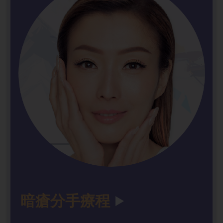
暗瘡分手療程