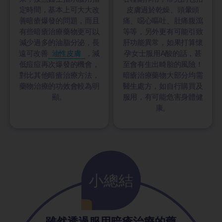
定時間，基本上可大大改
皮膚過於乾燥、頭暈頭
善暗瘡爆發的問題，而且
痛、噁心嘔吐、肚痛腹瀉
有些暗瘡治療藥物更可以
等等，另外更有可能引致
減少過多的油脂分泌，長
肝功能異常，如果打算懷
遠可改善
油性皮膚
，減
孕女士服用A酸的話，甚
低痘痘再次爆發的機會，
至會有生出畸胎的風險！
對比其他暗瘡治療方法，
暗瘡治療藥物大部分均需
藥物治療的功效會較為明
醫生處方，如自行購買及
顯。
服用，有可能危害身體健
康。
小總結
雖然透過服用暗瘡治療的藥