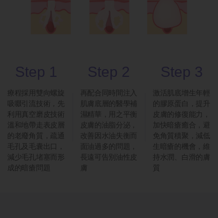
Step 1
Step 2
Step 3
療程採用雙向螺旋
再配合同時間注入
激活肌底增生年輕
吸啜引流技術，先
肌膚底層的醫學補
的膠原蛋白，提升
利用真空磨皮技術
濕精華，用之平衡
皮膚的修復能力，
溫和地帶走表皮層
皮膚的油脂分泌，
加快暗瘡癒合，避
的老廢角質，疏通
改善因水油失衡而
免角質積聚，減低
毛孔及毛囊出口，
面油過多的問題，
生暗瘡的機會，維
減少毛孔堵塞而形
長遠可告別油性皮
持水潤、白滑的膚
成的暗瘡問題
膚
質