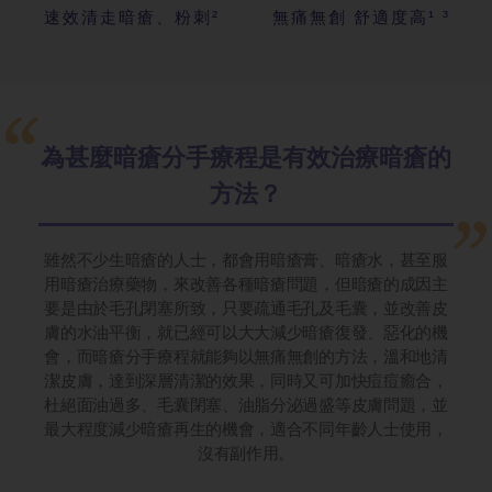
速效清走暗瘡、粉刺²
無痛無創 舒適度高¹ ³
為甚麼暗瘡分手療程是有效治療暗瘡的
方法？
雖然不少生暗瘡的人士，都會用暗瘡膏、暗瘡水，甚至服
用暗瘡治療藥物，來改善各種暗瘡問題，但暗瘡的成因主
要是由於毛孔閉塞所致，只要疏通毛孔及毛囊，並改善皮
膚的水油平衡，就已經可以大大減少暗瘡復發、惡化的機
會，而暗瘡分手療程就能夠以無痛無創的方法，溫和地清
潔皮膚，達到深層清潔的效果，同時又可加快痘痘癒合，
杜絕面油過多、毛囊閉塞、油脂分泌過盛等皮膚問題，並
最大程度減少暗瘡再生的機會，適合不同年齡人士使用，
沒有副作用。