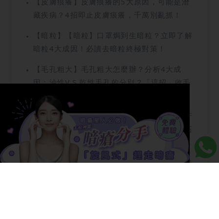
【皮膚痕癢】皮膚痕癢的5大原因，可能是潛
藏疾病？4招即止皮膚痕癢，千萬別亂抓！
【暗粒】【暗粒】口罩焗到生暗粒？立即了解
暗粒4大成因！必讀去暗粒終極對策！
【毛孔粗大】毛孔粗大怎麼辦？分析4大成
因：油性V.S.乾性毛孔的分別？「這招」收毛
孔方法連醫美專家都在用！
【石頭瘡】【石頭瘡】如何治療石頭瘡？敷牙
膏、放膿都可以去石頭瘡？一一解答你有關石
頭瘡的迷思！送你解決石頭瘡煩惱的最佳方
法！
【壓力瘡】【壓力瘡】生了又紅又腫的無頭毒
瘡？必定要了解4種症狀！教你去暗瘡的最佳
方法！
【去角質凝膠】【去角質凝膠】是智商稅嗎？