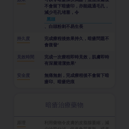
不會留下暗瘡印，亦能疏通毛孔，
減少毛孔堵塞，令
黑頭
、白頭粉刺不易生長
持久度
完成療程後效果持久，暗瘡問題不
會復發²
見效時間
完成一次療程即時見效，肌膚即時
有深層清潔效果²
安全度
無痛無創，完成療程後不會留下暗
瘡印、暗瘡疤痕
暗瘡治療藥物
原理
利用藥物令皮膚的皮脂腺萎縮，減
少油脂分泌，促進角質更新，或者