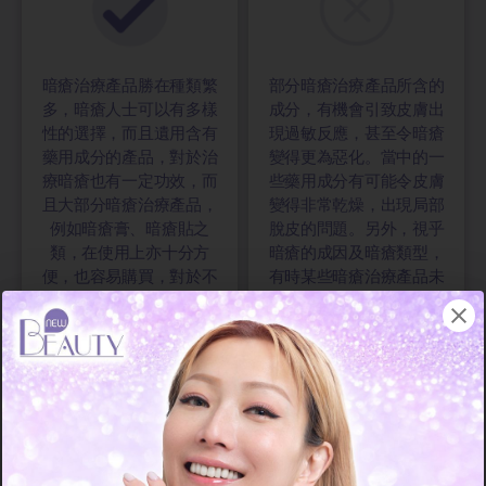
暗瘡治療產品勝在種類繁
部分暗瘡治療產品所含的
多，暗瘡人士可以有多樣
成分，有機會引致皮膚出
性的選擇，而且遺用含有
現過敏反應，甚至令暗瘡
藥用成分的產品，對於治
變得更為惡化。當中的一
療暗瘡也有一定功效，而
些藥用成分有可能令皮膚
且大部分暗瘡治療產品，
變得非常乾燥，出現局部
例如暗瘡膏、暗瘡貼之
脫皮的問題。另外，視乎
類，在使用上亦十分方
暗瘡的成因及暗瘡類型，
便，也容易購買，對於不
有時某些暗瘡治療產品未
想瞄用藥物治療痘痘的人
必能對所以痘痘都有治癒
士而言，是另一項不錯的
的功效。
選擇。