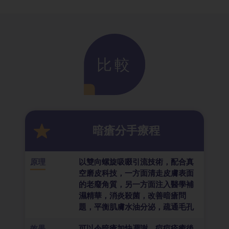
比較
暗瘡分手療程
原理
以雙向螺旋吸啜引流技術，配合真
空磨皮科技，一方面清走皮膚表面
的老廢角質，另一方面注入醫學補
濕精華，消炎殺菌，改善暗瘡問
題，平衡肌膚水油分泌，疏通毛孔
效果
可以令暗瘡加快凋謝，痘痘痊癒後