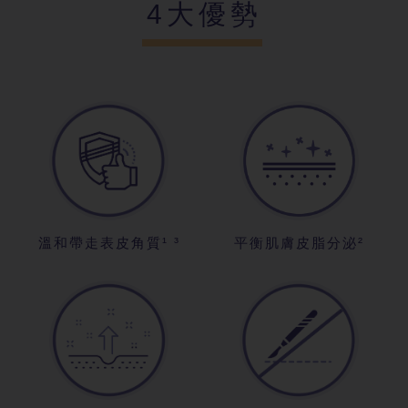
4大優勢
溫和帶走表皮角質¹ ³
平衡肌膚皮脂分泌²