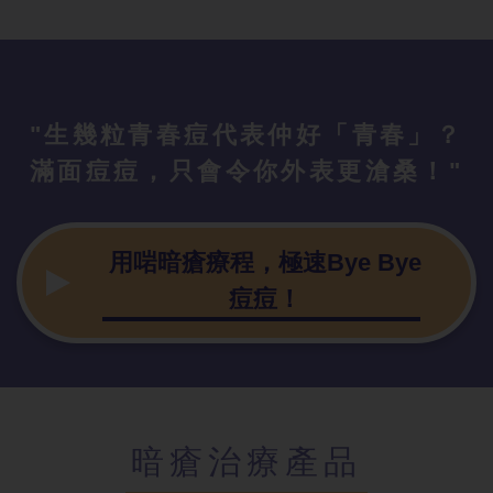
"生幾粒青春痘代表仲好「青春」？
滿面痘痘，只會令你外表更滄桑！"
用啱暗瘡療程，極速Bye Bye
痘痘！
暗瘡治療產品