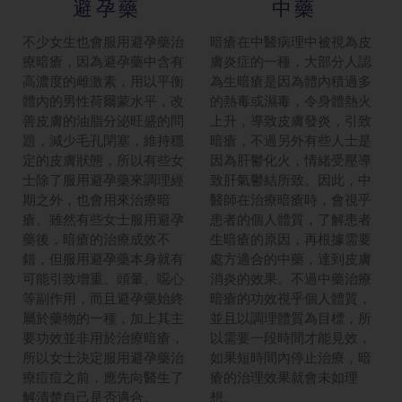
避孕藥
中藥
不少女生也會服用避孕藥治
暗瘡在中醫病理中被視為皮
療暗瘡，因為避孕藥中含有
膚炎症的一種，大部分人認
高濃度的雌激素，用以平衡
為生暗瘡是因為體內積過多
體內的男性荷爾蒙水平，改
的熱毒或濕毒，令身體熱火
善皮膚的油脂分泌旺盛的問
上升，導致皮膚發炎，引致
題，減少毛孔閉塞，維持穩
暗瘡，不過另外有些人士是
定的皮膚狀態，所以有些女
因為肝鬱化火，情緒受壓導
士除了服用避孕藥來調理經
致肝氣鬱結所致。因此，中
期之外，也會用來治療暗
醫師在治療暗瘡時，會視乎
瘡。雖然有些女士服用避孕
患者的個人體質，了解患者
藥後，暗瘡的治療成效不
生暗瘡的原因，再根據需要
錯，但服用避孕藥本身就有
處方適合的中藥，達到皮膚
可能引致增重、頭暈、噁心
消炎的效果。不過中藥治療
等副作用，而且避孕藥始終
暗瘡的功效視乎個人體質，
屬於藥物的一種，加上其主
並且以調理體質為目標，所
要功效並非用於治療暗瘡，
以需要一段時間才能見效，
所以女士決定服用避孕藥治
如果短時間內停止治療，暗
療痘痘之前，應先向醫生了
瘡的治理效果就會未如理
解清楚自己是否適合。
想。