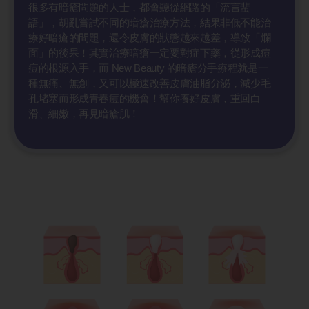
很多有暗瘡問題的人士，都會聽從網路的「流言蜚
語」，胡亂嘗試不同的暗瘡治療方法，結果非低不能治
療好暗瘡的問題，還令皮膚的狀態越來越差，導致「爛
面」的後果！其實治療暗瘡一定要對症下藥，從形成痘
痘的根源入手，而 New Beauty 的暗瘡分手療程就是一
種無痛、無創，又可以極速改善皮膚油脂分泌，減少毛
孔堵塞而形成青春痘的機會！幫你養好皮膚，重回白
滑、細嫩，再見暗瘡肌！