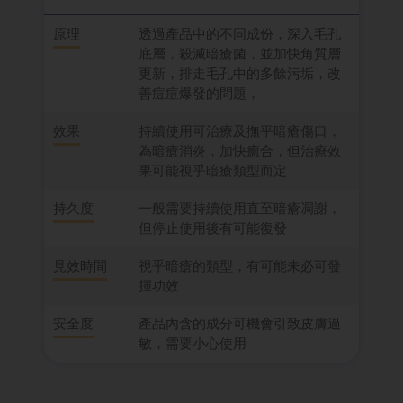
原理
透過產品中的不同成份，深入毛孔
底層，殺滅暗瘡菌，並加快角質層
更新，排走毛孔中的多餘污垢，改
善痘痘爆發的問題，
效果
持續使用可治療及撫平暗瘡傷口，
為暗瘡消炎，加快癒合，但治療效
果可能視乎暗瘡類型而定
持久度
一般需要持續使用直至暗瘡凋謝，
但停止使用後有可能復發
見效時間
視乎暗瘡的類型，有可能未必可發
揮功效
安全度
產品內含的成分可機會引致皮膚過
敏，需要小心使用