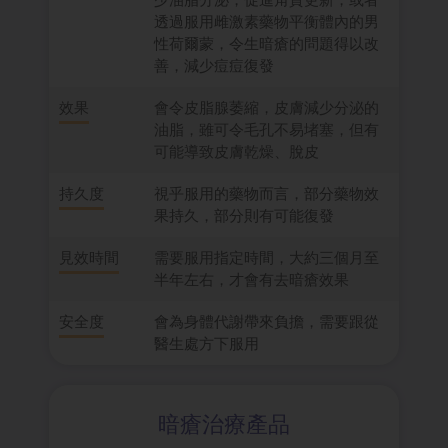
透過服用雌激素藥物平衡體內的男
性荷爾蒙，令生暗瘡的問題得以改
善，減少痘痘復發
效果
會令皮脂腺萎縮，皮膚減少分泌的
油脂，雖可令毛孔不易堵塞，但有
可能導致皮膚乾燥、脫皮
持久度
視乎服用的藥物而言，部分藥物效
果持久，部分則有可能復發
見效時間
需要服用指定時間，大約三個月至
半年左右，才會有去暗瘡效果
安全度
會為身體代謝帶來負擔，需要跟從
醫生處方下服用
暗瘡治療產品