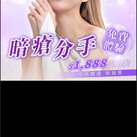
小總結
在選用暗瘡治療產品時，建議
要多留意當中的成分，最好選
用具有殺菌消毒、鎮靜消炎的
藥用成分，其治理暗瘡及皮膚
護理的功效會較為顯著。另
外，在使用暗瘡治療產品之
前，亦要先在小範圍的皮膚上
試用，確保沒有過敏才全面使
用。