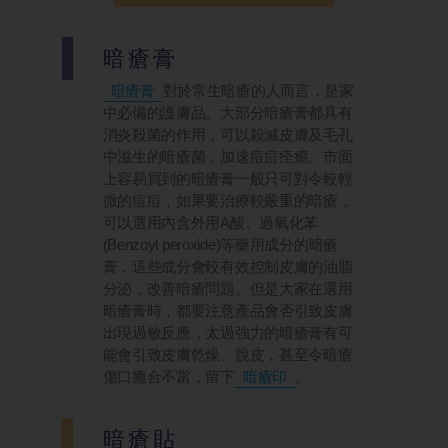
暗瘡膏
暗瘡膏
對於常生暗瘡的人而言，是家
中必備的護膚品。大部分暗瘡膏都具有
消炎殺菌的作用，可以殺滅皮膚及毛孔
中滋生的暗瘡菌，加速痘痘痊癒。市面
上容易買到的暗瘡膏一般只可對令較輕
微的痘痘，如果要治療較嚴重的暗瘡，
可以選用內含外用A酸、過氧化苯
(Benzoyl peroxide)等藥用成分的暗瘡
膏，這些成分會較有效控制皮膚的油脂
分泌，改善暗瘡問題。但是大家在選用
暗瘡膏時，都要注意產品會否引致皮膚
出現過敏反應，太過強力的暗瘡膏有可
能會引致皮膚乾燥、脫皮，甚至令暗瘡
傷口癒合不當，留下
暗瘡印
。
暗瘡貼