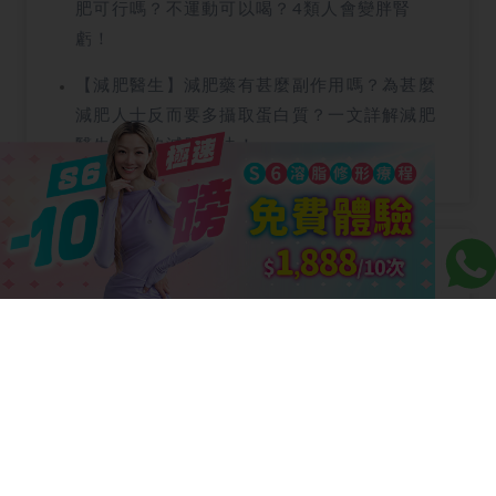
肥可行嗎？不運動可以喝？4類人會變胖腎
虧！
【減肥醫生】減肥藥有甚麼副作用嗎？為甚麼
減肥人士反而要多攝取蛋白質？一文詳解減肥
醫生介紹的減肥方法！
相關療程
R6 眼袋療程
S6 減肥療程
8D 去斑療程
N8 鼻鼾療程