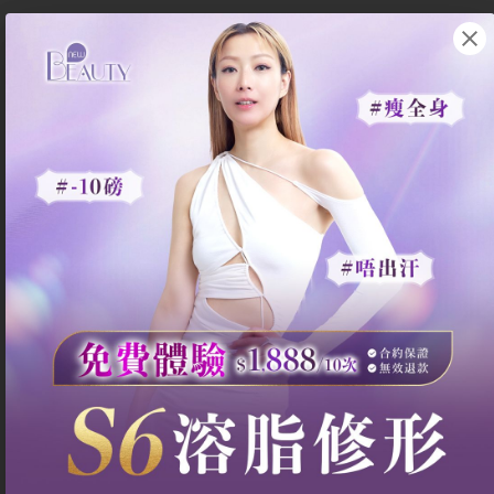
現在究竟誰還
在信瑜珈可
以減肥？