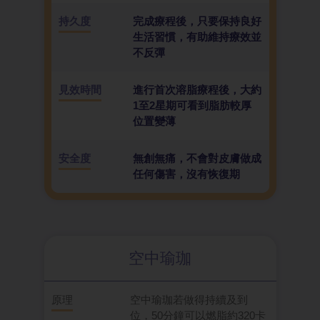
持久度
完成療程後，只要保持良好
生活習慣，有助維持療效並
不反彈
見效時間
進行首次溶脂療程後，大約
1至2星期可看到脂肪較厚
位置變薄
安全度
無創無痛，不會對皮膚做成
任何傷害，沒有恢復期
空中瑜珈
原理
空中瑜珈若做得持續及到
位，50分鐘可以燃脂約320卡