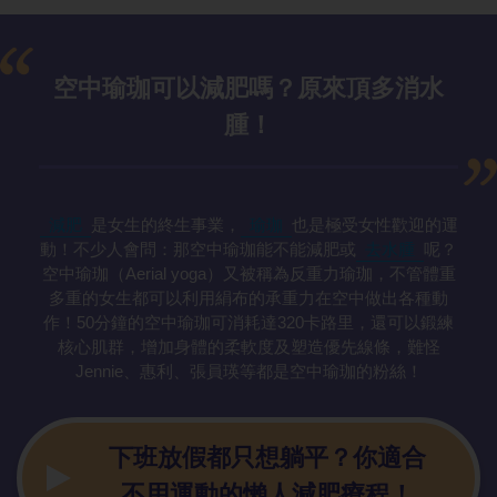
空中瑜珈可以減肥嗎？原來頂多消水
腫！
減肥
是女生的終生事業，
瑜珈
也是極受女性歡迎的運
動！不少人會問：那空中瑜珈能不能減肥或
去水腫
呢？
空中瑜珈（Aerial yoga）又被稱為反重力瑜珈，不管體重
多重的女生都可以利用絹布的承重力在空中做出各種動
作！50分鐘的空中瑜珈可消耗達320卡路里，還可以鍛練
核心肌群，增加身體的柔軟度及塑造優先線條，難怪
Jennie、惠利、張員瑛等都是空中瑜珈的粉絲！
下班放假都只想躺平？你適合
不用運動的懶人減肥療程！