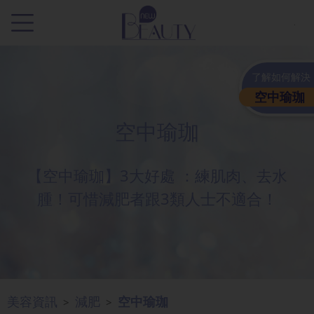
.
了解如何解決
空中瑜珈
空中瑜珈
【空中瑜珈】3大好處 ：練肌肉、去水
腫！可惜減肥者跟3類人士不適合！
美容資訊
減肥
空中瑜珈
>
>