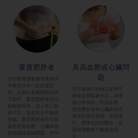
重度肥胖者
具高血壓或心
臟問
題
空中瑜珈需要練習者保持
平衡並具有一定的靈活
空中瑜珈中的倒立姿勢可
性，以進行各種懸掛和倒
能使血壓顯著升高，或導
立動作。重度肥胖者的活
致心率加快，對高血壓、
動範圍受限，加上核心肌
低血壓患者和心臟疾病患
肉不足，容易失去平衡或
者存在潛在風險。若想進
受傷。重度肥胖者往往容
行，應事先諮詢醫生，並
易患有高血壓、心臟病或
讓瑜珈教練了解自身狀
其他循環系統問題。空中
況。