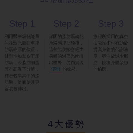
Step 1
Step 2
Step 3
利用醫療級低能量
頑固的脂肪層轉化
療程所採用的真空
生物激光照射至脂
為液態脂肪酸後，
抽吸技術也有助於
肪層較厚的位置，
這些脂肪酸會經由
提高身體的代謝速
針對性加熱皮下脂
身體的淋巴系統排
度，專注於減少脂
肪層，令脂肪細胞
出體外，從而實現
肪，恢復身體緊緻
膜在高溫下分解，
溶脂
的效果。
的輪廓。
釋放包裹其中的脂
肪酸，從而使其更
容易被排出。
4大優勢