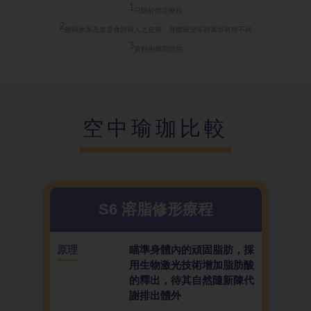
1
只限於特定療
程
2
療程效果及進
度會因個人之皮膚、身體狀況等因素而有所不同
3
資料由廠商提
供
空中瑜珈比較
S6 溶脂修形
療程
原理
瞄準身體內的頑固脂肪，採
用生物激光技術增加脂肪酸
的釋出，待其自然隨新陳代
謝排出體外