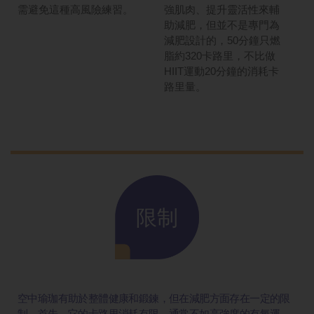
需避免這種高風險練習。
強肌肉、提升靈活性來輔
助減肥，但並不是專門為
減肥設計的，50分鐘只燃
脂約320卡路里，不比做
HIIT運動20分鐘的消耗卡
路里量。
限制
空中瑜珈有助於整體健康和鍛鍊，但在減肥方面存在一定的限
制。首先，它的卡路里消耗有限，通常不如高強度的有氧運