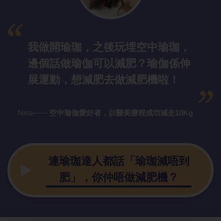
我做開瑜珈，之後玩埋空中瑜珈，
邊個話做瑜伽可以減肥？瑜伽係伸
展運動，想減肥去做減肥機啦！
Nina——
空中瑜伽愛好者，以醫美療程成功減走10Kg
連瑜珈達人都話「瑜珈減唔到
肥」，你仲唔做減肥機？