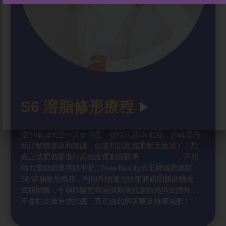
S6 溶脂修形
療程
空中瑜珈大受一眾女明星、模特兒及OL歡迎，的確是有
助於整體健康和鍛鍊，但若想以此減肥就太勉強了！想
真正減肥就要進行高強度運動或醫美
減肥療程
，不想
勤力運動就選擇躺平吧！New Beauty的王牌減肥療程：
S6 溶脂修形療程，利用生物激光技術將頑固脂肪轉化
成脂肪酸，令脂肪酸更容易隨新陳代謝自然排出體外，
不會對皮膚造成損傷，真正做到躺著瘦及無痛減肥！