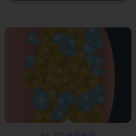
S6 溶脂修形
療程