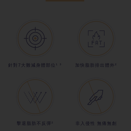
針對7大難減
身體部位¹ ³
加快脂肪排出
體外²
擊退脂肪不反
彈²
非入侵性 無痛
無創