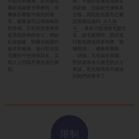
中胎兒的健康，彩光脫毛
和，不會對皮膚造成過多
屬於高能量光學療程，有
的刺激，但由於光束較為
機會影響腹中胎兒的發
分散，因此彩光脫毛已被
育，嚴重還可以導致畸胎
證實難以做到
永久脫
的形成。至於原先便有免
毛
，最多只能減慢毛髮生
疫系統疾病的女士，例如
長，讓毛髮變幼，因此進
紅斑狼瘡，對陽光或紫外
行彩光脫毛很多時會「脫
線非常敏感，進行彩光脫
極唔清」，總會有幾條
毛療程可使病情惡化，這
「頑強」毛毛留在身體。
類人士同樣不適合進行療
對於追求永久脫毛的人士
程。
來說，彩光脫毛就不能達
到她們的要求了。
限制