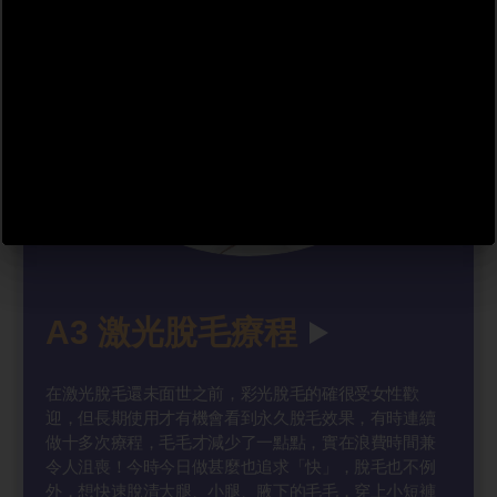
A3 激光脫毛療程
在激光脫毛還未面世之前，彩光脫毛的確很受女性歡
迎，但長期使用才有機會看到永久脫毛效果，有時連續
做十多次療程，毛毛才減少了一點點，實在浪費時間兼
令人沮喪！今時今日做甚麼也追求「快」，脫毛也不例
外，想快速脫清大腿、小腿、腋下的毛毛，穿上小短褲