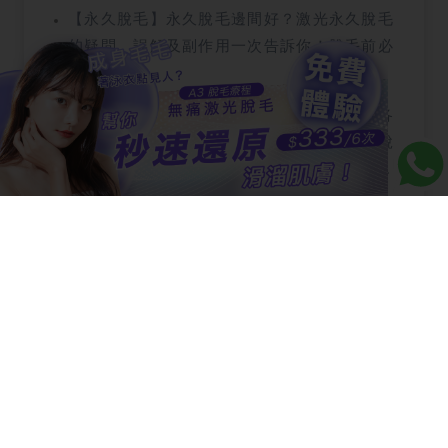
【永久脫毛】永久脫毛邊間好？激光永久脫毛
的疑問、誤解及副作用一次告訴你！脫毛前必
看！
【脫毛】【脫毛】立即了解常見脫毛問題及各
種脫毛方法的利與弊！剃毛、脫毛膏、蜜蠟脫
毛、激光脫毛哪種最好？如何達至永久脫毛效
果？
相關療程
R6 眼袋療程
S6 減肥療程
8D 去斑療程