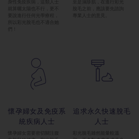
身性免疫疾病，這類人士
至是濕疹肌，在進行彩光
就算曬太陽也不行，更不
脫毛之前，應該要先諮詢
要說進行任何光學療程，
專業人士的意見。
所以彩光脫毛也不適合她
們！
懷孕婦女及免疫系
追求永久快速脫毛
統疾病人士
人士
懷孕婦女需要密切關注腹
彩光脫毛雖然能量較溫