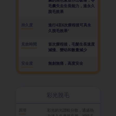
囊的黑色素並作出破壞，令
毛囊失去生長能力，達永久
脫毛效果
持久度
進行4至6次療程後可具永
久脫毛效果²
見效時間
首次療程後，毛髮生長速度
減慢、變幼和數量減少
安全度
無創無痛，高度安全
彩光脫毛
原理
彩光的光譜較分散，通過熱
力滲入皮膚層底層，減慢毛