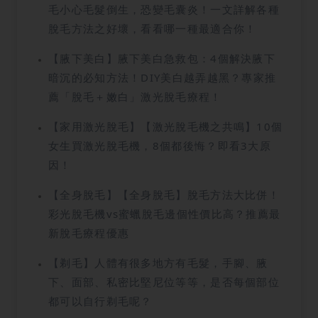
毛小心毛髮倒生，恐變毛囊炎！一文詳解各種
脫毛方法之好壞，看看哪一種最適合你！
【腋下美白】腋下美白急救包：4個解決腋下
暗沉的必知方法！DIY美白越弄越黑？專家推
薦「脫毛＋嫩白」激光脫毛療程！
【家用激光脫毛】【激光脫毛機之共鳴】10個
女生買激光脫毛機，8個都後悔？即看3大原
因！
【全身脫毛】【全身脫毛】脫毛方法大比併！
彩光脫毛機vs蜜蠟脫毛邊個性價比高？推薦最
新脫毛療程優惠
【剃毛】人體有很多地方有毛髮，手腳、腋
下、面部、私密比堅尼位等等，是否每個部位
都可以自行剃毛呢？