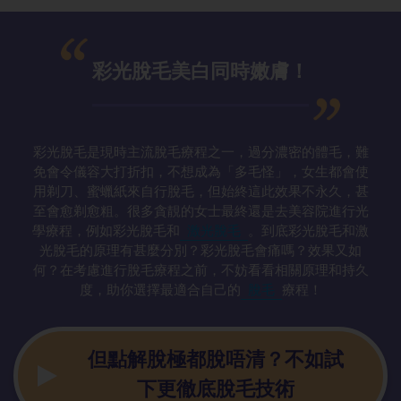
彩光脫毛美白同時嫩膚！
彩光脫毛是現時主流脫毛療程之一，過分濃密的體毛，難
免會令儀容大打折扣，不想成為「多毛怪」，女生都會使
用剃刀、蜜蠟紙來自行脫毛，但始終這此效果不永久，甚
至會愈剃愈粗。很多貪靚的女士最終還是去美容院進行光
學療程，例如彩光脫毛和
激光脫毛
。到底彩光脫毛和激
光脫毛的原理有甚麼分別？彩光脫毛會痛嗎？效果又如
何？在考慮進行脫毛療程之前，不妨看看相關原理和持久
度，助你選擇最適合自己的
脫毛
療程！
但點解脫極都脫唔清？不如試
下更徹底脫毛技術