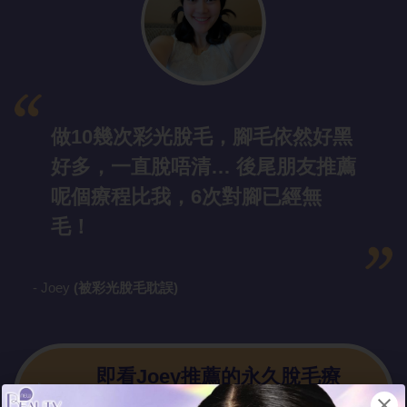
做10幾次彩光脫毛，腳毛依然好黑
好多，一直脫唔清… 後尾朋友推薦
呢個療程比我，6次對腳已經無
毛！
- Joey
(被彩光脫毛耽誤)
即看Joey推薦的永久脫毛療
程！