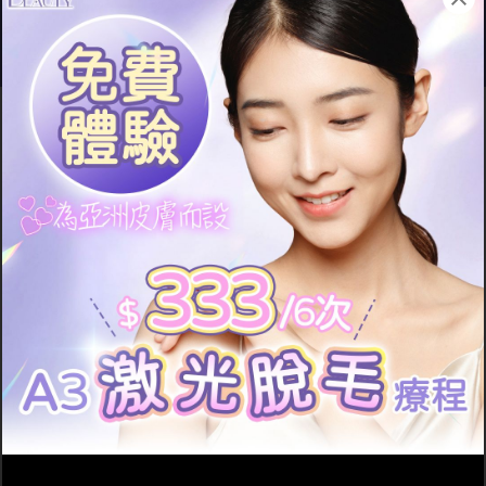
絕不漏毛！真正脫清毛
毛！