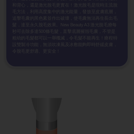
和背心，還是激光脫毛更實在！激光脫毛是現時主流脫
毛方法，利用高度集中的激光能量，發放至皮膚底層，
追擊毛囊的黑色素並作出破壞，使毛囊無法再生長出毛
髮，達至永久脫毛效果。New Beauty A3 激光脫毛療每
秒可去除多達500條毛髮，直擊底層摧毀毛囊，不管是
粗幼的毛髮都可以一舉殲滅，令毛髮不能再生！療程特
設雙製冷功能，無須吹凍風及冰敷能夠即時舒緩皮膚，
令脫毛更舒適、更安全！