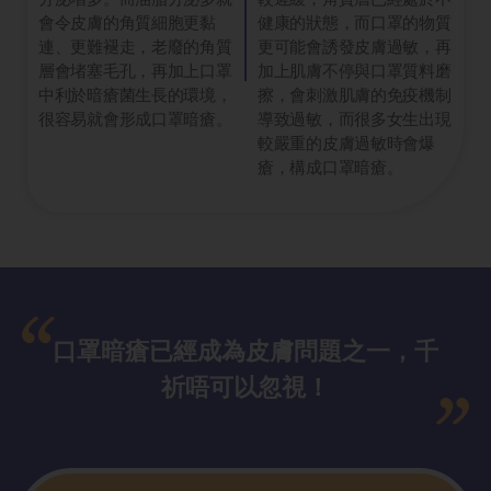
會令皮膚的角質細胞更黏
健康的狀態，而口罩的物質
連、更難褪走，老廢的角質
更可能會誘發皮膚過敏，再
層會堵塞毛孔，再加上口罩
加上肌膚不停與口罩質料磨
中利於暗瘡菌生長的環境，
擦，會刺激肌膚的免疫機制
很容易就會形成口罩暗瘡。
導致過敏，而很多女生出現
較嚴重的皮膚過敏時會爆
瘡，構成口罩暗瘡。
口罩暗瘡已經成為皮膚問題之一，千
祈唔可以忽視！