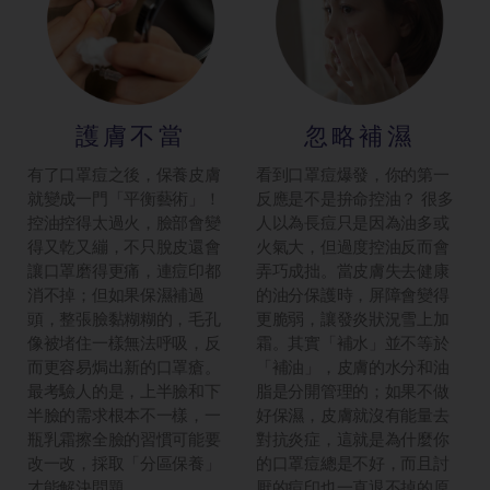
護膚不當
忽略補濕
有了口罩痘之後，保養皮膚
看到口罩痘爆發，你的第一
就變成一門「平衡藝術」！
反應是不是拚命控油？ 很多
控油控得太過火，臉部會變
人以為長痘只是因為油多或
得又乾又繃，不只脫皮還會
火氣大，但過度控油反而會
讓口罩磨得更痛，連痘印都
弄巧成拙。當皮膚失去健康
消不掉；但如果保濕補過
的油分保護時，屏障會變得
頭，整張臉黏糊糊的，毛孔
更脆弱，讓發炎狀況雪上加
像被堵住一樣無法呼吸，反
霜。其實「補水」並不等於
而更容易焗出新的口罩瘡。
「補油」，皮膚的水分和油
最考驗人的是，上半臉和下
脂是分開管理的；如果不做
半臉的需求根本不一樣，一
好保濕，皮膚就沒有能量去
瓶乳霜擦全臉的習慣可能要
對抗炎症，這就是為什麼你
改一改，採取「分區保養」
的口罩痘總是不好，而且討
才能解決問題。
厭的痘印也一直退不掉的原