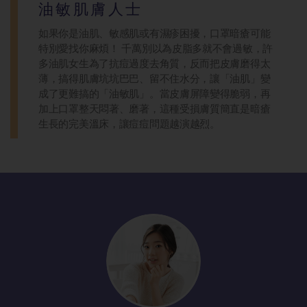
油敏肌膚人士
如果你是油肌、敏感肌或有濕疹困擾，口罩暗瘡可能
特別愛找你麻煩！ 千萬別以為皮脂多就不會過敏，許
多油肌女生為了抗痘過度去角質，反而把皮膚磨得太
薄，搞得肌膚坑坑巴巴、留不住水分，讓「油肌」變
成了更難搞的「油敏肌」。當皮膚屏障變得脆弱，再
加上口罩整天悶著、磨著，這種受損膚質簡直是暗瘡
生長的完美溫床，讓痘痘問題越演越烈。