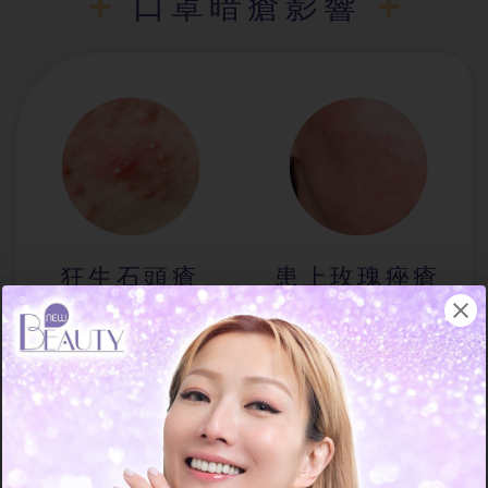
口罩暗瘡影響
狂生石頭瘡
患上玫瑰痤瘡
很多人的肌膚在戴口罩前
口罩暗瘡問題也有可能升
都是好端端的，但戴口罩
級，對於本身就是敏感肌
時間一長就皮膚敏感、
還濕疹肌膚的人來說，口
黑頭
粉刺增多甚至爆口
罩瘡可能是
玫瑰痤瘡
的
罩瘡。某些女生更因為皮
前奏！玫瑰痤瘡的特徵是
膚的溫度升高，導致油脂
面部出現紅血絲、皮膚泛
腺分泌過多油脂，若油脂
紅、灼熱刺痛以及皮膚變
堵塞的位置位於真皮層的
厚，嚴重時會長出一小片