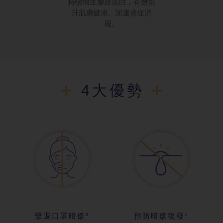
持續增生膠原蛋白，有效提
升肌膚健康、加速炎症消
褪。
4大優勢
擊退口罩暗瘡²
預防暗瘡復發¹