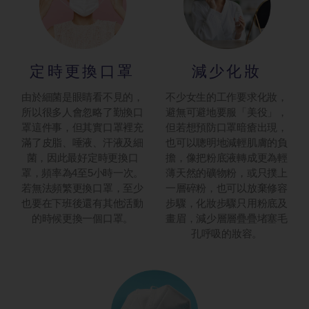
定時更換口罩
減少化妝
由於細菌是眼睛看不見的，
不少女生的工作要求化妝，
所以很多人會忽略了勤換口
避無可避地要服「美役」，
罩這件事，但其實口罩裡充
但若想預防口罩暗瘡出現，
滿了皮脂、唾液、汗液及細
也可以聰明地減輕肌膚的負
菌，因此最好定時更換口
擔，像把粉底液轉成更為輕
罩，頻率為4至5小時一次。
薄天然的礦物粉，或只撲上
若無法頻繁更換口罩，至少
一層碎粉，也可以放棄修容
也要在下班後還有其他活動
步驟，化妝步驟只用粉底及
的時候更換一個口罩。
畫眉，減少層層疊疊堵塞毛
孔呼吸的妝容。