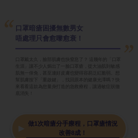
口罩暗瘡困擾無數男女
唔處理只會愈嚟愈衰！
口罩戴太久，臉部肌膚也快窒息了？ 這幾年的「口罩
生涯」讓不少人焗出了一臉口罩瘡，從大油肌到敏感
肌無一倖免，甚至連好皮膚也變得容易泛紅脆弱。想
幫肌膚按下「重啟鍵」，找回原本的健康光澤嗎？快
來看看這款為您量身打造的急救療程，讓過敏症狀徹
底消失！
做1次暗瘡分手療程，口罩瘡情況
改善8成！