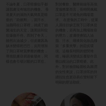
不論冬夏，口罩暗瘡似乎都
對於餐飲、醫療前線等高強
讓肌膚沒有喘息的機會。 香
度服務業而言，長時間佩戴
港夏天的濕熱天氣簡直是暗
口罩是不可避免的職場需
瘡的「助燃劑」，當汗水、
求。 在密集的工時中，從業
油脂悶在口罩裡，就成了細
人員往往缺乏脫下口罩休息
菌滋生的天堂，讓黑頭和痘
的機會，若再加上職場妝容
痘爆個不停。而到了冬天，
的壓力，皮膚便會陷入油
雖然出油減少，但皮膚因為
脂、汗水、唾液與化妝品殘
缺水變得乾巴巴，反而增加
留「多重夾擊」的惡劣環
了與口罩材質摩擦的機會，
境。這種長時間的密閉堆
導致肌膚容易過敏發炎，同
積，極易演變成反覆發作且
樣也會引發討厭的口罩痘。
難以根治的口罩暗瘡。此
外，對於臉部輪廓較為圓潤
的女性來說，口罩掛耳的持
續拉扯也更容易在雙頰留下
明顯的壓迫勒痕。