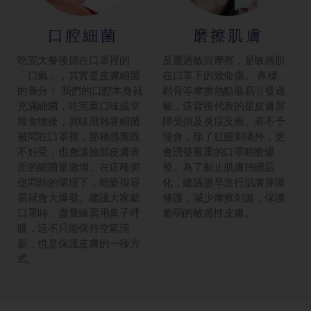
口腔細菌
磨擦肌膚
吃完大餐後留在口罩裡的
反覆過敏與摩擦，是敏感肌
「口氣」，其實是皮膚細菌
在口罩下的致命傷。 鼻樑、
的養分！ 我們的口腔本身就
顴骨等摩擦熱點最易引發過
充滿細菌，吃完重口味或辛
敏，這背後代表的是皮膚屏
辣食物後，異味混雜著細菌
障受損及炎症反應。若不予
被悶在口罩裡，那種感覺既
理會，除了紅腫刺痛外，更
不好受，也會讓臉部皮膚表
會誘發嚴重的口罩暗瘡爆
面的細菌量激增。在這種侷
發。為了制止肌膚持續惡
促悶熱的環境下，暗瘡很容
化，建議盡早進行肌膚屏障
易就會大爆發。建議大家戴
修護，減少摩擦刺激，保護
口罩時，盡量練習用鼻子呼
脆弱的敏感性皮膚。
吸，這不只能保持空氣清
新，也是保護皮膚的一種方
式。