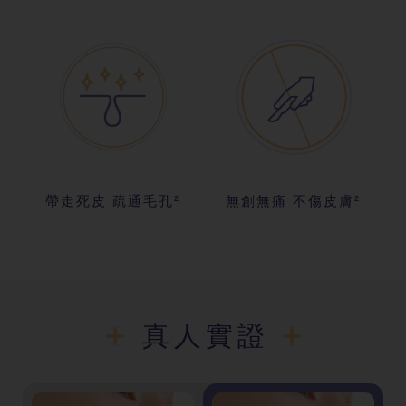
帶走死皮 疏通毛孔²
無創無痛 不傷皮膚²
真人實證