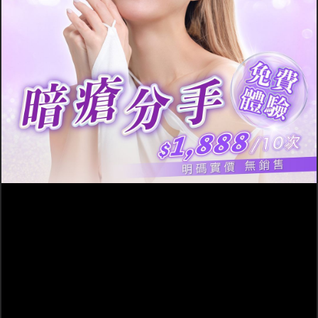
毛囊深處，就會誘發
石
膿頭，感覺痕癢。玫瑰痤
頭瘡
問題。若本身為油
瘡與微絲血管的擴張有
性肌膚或
荷爾蒙失調
患
關，若皮膚受曬受熱就會
者，在月事前會長荷爾蒙
令微絲血管擴張，容易誘
痘的女生，口罩問題發生
發玫瑰痤瘡或令玫瑰痤瘡
時長石頭瘡的機率更高！
惡化。
皮膚老化
皮膚過敏、生口罩瘡都是
肌膚發炎所誘發的，肌膚
反覆發炎會破壞膠原蛋
白，並加速膠原蛋白的老