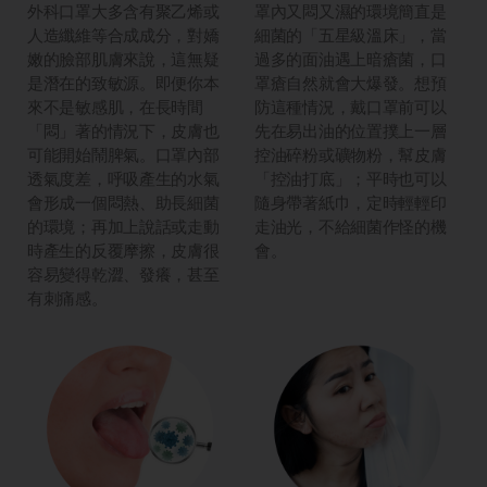
外科口罩大多含有聚乙烯或
罩內又悶又濕的環境簡直是
人造纖維等合成成分，對嬌
細菌的「五星級溫床」，當
嫩的臉部肌膚來說，這無疑
過多的面油遇上暗瘡菌，口
是潛在的致敏源。即便你本
罩瘡自然就會大爆發。想預
來不是敏感肌，在長時間
防這種情況，戴口罩前可以
「悶」著的情況下，皮膚也
先在易出油的位置撲上一層
可能開始鬧脾氣。口罩內部
控油碎粉或礦物粉，幫皮膚
透氣度差，呼吸產生的水氣
「控油打底」；平時也可以
會形成一個悶熱、助長細菌
隨身帶著紙巾，定時輕輕印
的環境；再加上說話或走動
走油光，不給細菌作怪的機
時產生的反覆摩擦，皮膚很
會。
容易變得乾澀、發癢，甚至
有刺痛感。