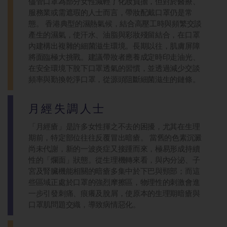
儘管口罩為部分女性減輕了化妝負擔，但對於醫療、
服務業或需遮瑕的人士而言，帶妝配戴口罩仍是常
態。 香港典型的濕熱氣候，結合高壓工時與頻繁交談
產生的濕氣，使汗水、油脂與彩妝殘留結合，在口罩
內建構出複雜的細菌滋生環境。長期以往，肌膚屏障
將面臨極大挑戰。建議帶妝者應養成定時印走油光、
在安全環境下脫下口罩透氣的習慣，並透過減少交談
頻率與勤換乾淨口罩，從源頭阻斷細菌滋生的鏈條。
月經失調人士
「月經瘡」是許多女性揮之不去的困擾，尤其在生理
期前，特定部位往往反覆冒出暗瘡。 當舊的色素沉澱
尚未代謝，新的一波炎症又接踵而來，極易形成持續
性的「爛面」狀態。從生理機轉來看，與內分泌、子
宮及腎臟機能相關的暗瘡多集中於下巴與頸部；而這
些區域正處於口罩的強烈摩擦區，物理性的刺激會進
一步引發刺痛、痕癢及脫屑，使原本的生理期暗瘡與
口罩肌問題交織，導致病情惡化。