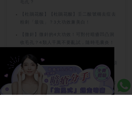
毛孔？
【杜鵑花酸】【杜鵑花酸】壬二酸號稱去痘去
粉刺「最強」？3大功效兼美白！
【微針】微針的4大功效！可對付暗瘡凹凸洞
收毛孔？4類人千萬不要亂試，隨時毛囊炎！
【清潔面膜】【清潔面膜推介2024】想去黑
頭粉刺？清潔面膜的4大好處，正確用法及4類
忌用人士！
【暗粒】【暗粒】口罩焗到生暗粒？立即了解
暗粒4大成因！必讀去暗粒終極對策！
【玫瑰痤瘡激光】【玫瑰痤瘡激光】玫瑰痤瘡
vs暗瘡的分別是？醫美療程可以改善玫瑰痤
瘡？
【去角質凝膠】【去角質凝膠】是智商稅嗎？