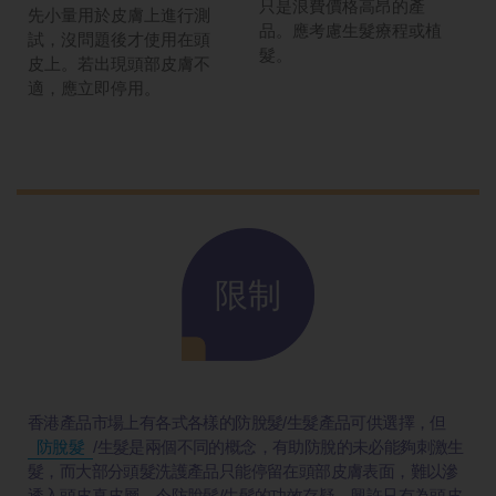
只是浪費價格高昂的產
先小量用於皮膚上進行測
品。應考慮生髮療程或植
試，沒問題後才使用在頭
髮。
皮上。若出現頭部皮膚不
適，應立即停用。
限制
香港產品市場上有各式各樣的防脫髮/生髮產品可供選擇，但
防脫髮
/生髮是兩個不同的概念，有助防脫的未必能夠刺激生
髮，而大部分頭髮洗護產品只能停留在頭部皮膚表面，難以滲
透入頭皮真皮層，令防脫髮/生髮的功效存疑，興許只有為頭皮