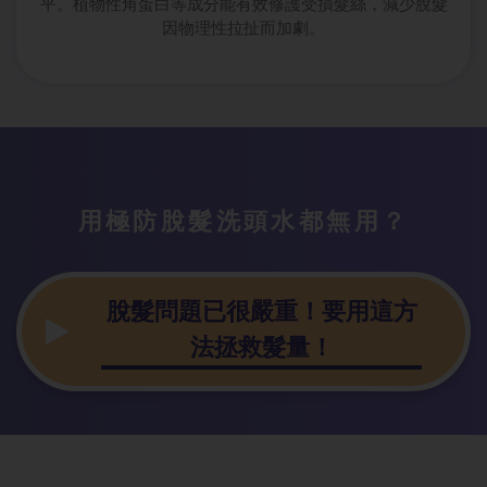
平。植物性角蛋白等成分能有效修護受損髮絲，減少脫髮
因物理性拉扯而加劇。
用極防脫髮洗頭水都無用？
脫髮問題已很嚴重！要用這方
法拯救髮量！