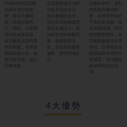
650納米的低能激
低強度軟激光治療
治療結束時，會對
光能深達頭皮底
可提升頭皮血流，
頭皮施用醫研精
層，激活毛囊細
激活萎縮的血管，
華，此精華有助於
胞，促進頭髮再
讓毛乳頭和微血管
平衡頭皮油脂、提
生。同時，它能增
再次充滿活力。此
供深層保濕，同時
強頭皮血液流通，
技術有利於喚醒毛
增強髮根韌性，為
為毛囊提供足夠營
囊，激勵新髮生
頭髮創建最佳生長
養與氧氣，並有效
長，並促進頭髮更
環境。這有助於頭
調節油脂分泌，改
健康、更強韌地生
髮回歸其自然的生
善頭皮狀態，減少
長。
長循環，使頭髮恢
毛囊堵塞。
復健康和自然光
澤。
4大優勢