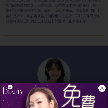
控油或補濕的功能。專家指出，洗頭水僅作為輔助產品，並不
能解決嚴重的脫髮問題。此外，防脫髮洗頭水需要長期使用才
能看見效果，興許需要數月時間也未必起效，對於沒有耐心或
脫髮程度較迫切的人士來說並非好選擇，且價格不菲。
「屋企成堆防脫髮洗頭水根本無