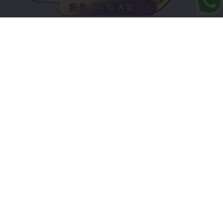
其他文章
【生髮藥物】3種最有效生髮藥物，最有效的
卻最難到手？４類人不適合吃生髮藥
【頭皮問題】【頭皮問題要留神！】4類人更
容易多頭皮！即看4+1頭皮懶人包：頭皮屑成
因+生髮專家推薦頭皮護理方法！
【M字額】M字額不是男人專利，女性同樣也
有機會形成M字額！
【脫髮維他命】【脫髮維他命】除了維他命B7
生物素、鋅、鐵，頭髮還需要什麼？有何副作
用？一文知清楚！