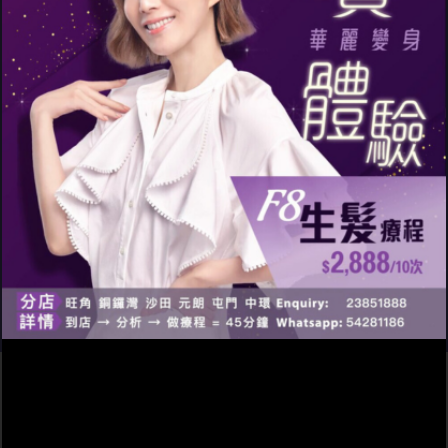
用，浪費錢！早知就拎錢去做激光
生髮療程！」
已花過千元購買頭髮產品的Emma，道出了許多香港使用
者的心聲。
Emma
還在挑新的防脫髮洗頭水？直
接做激光生髮仲好啦！
光靠防脫髮洗頭不能生