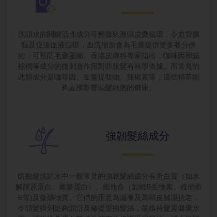
洗頭水的關鍵活性成分可輕微刺激頭皮微循環，令血管擴
張及促進血液循環，血流增加會為毛囊提供更多養分供
給，可預防毛囊萎縮。香港皮膚科專家指出，咖啡因和鋸
棕櫚等成分的微刺激作用對防脫髮有科學依據。而常見的
此類成分是咖啡因、生薑提取物、辣椒素等，這些精萃能
夠直接影響頭髮細胞的健康。
強韌髮絲成分
防脫髮洗頭水中一般常見的強韌髮絲成分有蛋白質（如水
解膠原蛋白、藜麥蛋白）、維他命（如維B生物素、維他命
E等)及微礦物質。它們的用意為滋養及為頭皮補濕抗老，
令頭髮得到足夠潤滑及修復受損髮絲，並維持髮質健康水