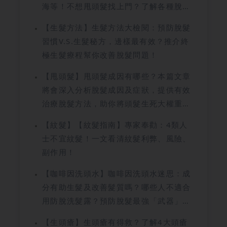
海等！不想甩頭髮找上門？了解各種脫髮
治療方法！
【生髮方法】生髮方法大檢閱：預防脫髮
習慣V.S.生髮秘方，邊樣最有效？推介終
極生髮療程幫你改善脫髮問題！
【甩頭髮】甩頭髮成因有哪些？本篇文章
將會深入分析脫髮成因及症狀，提供有效
治療脫髮方法，助你將頭髮生死大權重奪
手中，守住那「瀕臨絕種」的稀有頭髮！
【紋髮】【紋髮指南】專家奉勸：4類人
士不宜紋髮！一文看清紋髮利弊、風險、
副作用！
【咖啡因洗頭水】咖啡因洗頭水迷思：成
分有助生髮及改善髮質嗎？哪些人不適合
用防脫洗髮露？預防脫髮最強「武器」是
這個！
【生頭瘡】生頭瘡有得救？了解4大頭瘡