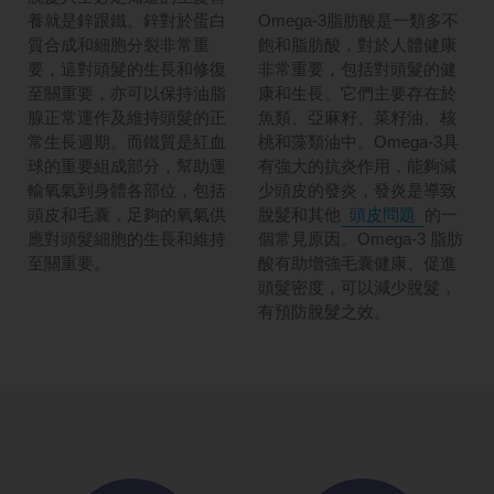
Omega-3脂肪酸是一類多不
養就是鋅跟鐵。鋅對於蛋白
飽和脂肪酸，對於人體健康
質合成和細胞分裂非常重
非常重要，包括對頭髮的健
要，這對頭髮的生長和修復
康和生長。它們主要存在於
至關重要，亦可以保持油脂
魚類、亞麻籽、菜籽油、核
腺正常運作及維持頭髮的正
桃和藻類油中。Omega-3具
常生長週期。而鐵質是紅血
有強大的抗炎作用，能夠減
球的重要組成部分，幫助運
少頭皮的發炎，發炎是導致
輸氧氣到身體各部位，包括
脫髮和其他
頭皮問題
的一
頭皮和毛囊，足夠的氧氣供
個常見原因。Omega-3 脂肪
應對頭髮細胞的生長和維持
酸有助增強毛囊健康、促進
至關重要。
頭髮密度，可以減少脫髮，
有預防脫髮之效。