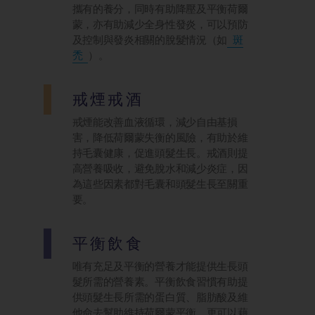
攜有的養分，同時有助降壓及平衡荷爾
蒙，亦有助減少全身性發炎，可以預防
及控制與發炎相關的脫髮情況（如
斑
禿
）。
戒煙戒酒
戒煙能改善血液循環，減少自由基損
害，降低荷爾蒙失衡的風險，有助於維
持毛囊健康，促進頭髮生長。戒酒則提
高營養吸收，避免脫水和減少炎症，因
為這些因素都對毛囊和頭髮生長至關重
要。
平衡飲食
唯有充足及平衡的營養才能提供生長頭
髮所需的營養素。平衡飲食習慣有助提
供頭髮生長所需的蛋白質、脂肪酸及維
他命去幫助維持荷爾蒙平衡，更可以藉