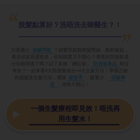
脫髮點算好？
洗唔洗去睇醫生？！
日夜憂心
脫髮問題
？頻繁照鏡觀察髮際線、觀察髮旋，
看見頭皮愈露愈多，你就既驚又不開心？專業的防脫髮成
分你都用過了嗎？試了多種「網紅級」
防脫髮產品
都沒
有效？一起來看4大防脫髮成分+4大生髮方法！學懂正確
的護髮及生髮方法，擺脫
髮旋禿
、髮量少、
頭髮稀
疏
，拯救不開心！
一個生髮療程
即見效！唔洗再
用生髮水！