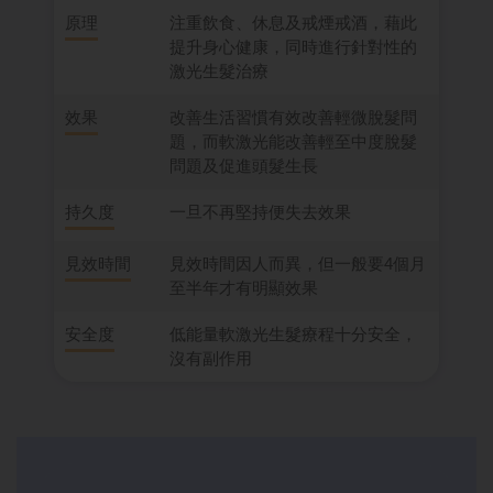
原理
注重飲食、休息及戒煙戒酒，藉此
提升身心健康，同時進行針對性的
激光生髮治療
效果
改善生活習慣有效改善輕微脫髮問
題，而軟激光能改善輕至中度脫髮
問題及促進頭髮生長
持久度
一旦不再堅持便失去效果
見效時間
見效時間因人而異，但一般要4個月
至半年才有明顯效果
安全度
低能量軟激光生髮療程十分安全，
沒有副作用