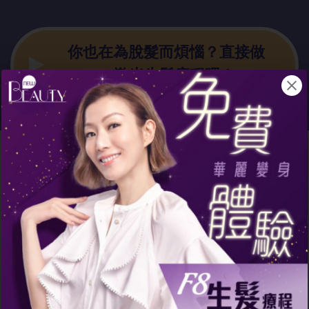
你也在為脫髮
而煩惱？直接做
F8激光生髮療程吧！
脫髮患者做一
次就保證有
效！