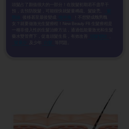
頭髮占了顏值很大的一部分！在脫髮初期若不盡早干
預，去預防脫髮，可能很快就髮量稀疏、髮旋禿、
髮
際線
後移甚至最後變成
地中海
！不想變成醜男醜
女？就要做激光生髮療程！New Beauty F8 生髮療程是
一種非侵入性的生髮治療方法，通過低能量激光和生髮
藥水雙管齊下，促進頭髮生長，有效改善
頭髮變幼
、
髮量少
及少年
白髮
等問題。