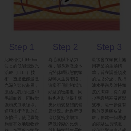
Step 1
Step 2
Step 3
此療程使用650nm
為毛囊賦予活力
最後會在頭皮上施
波長的低能量激光
後，能夠刺激原本
用專業的生髮精
治療（LLLT）技
處於休眠狀態的頭
華，旨在調整頭皮
術，透過低能量激
髮轉入生長階段，
的油脂分泌，保持
光深入頭皮基層，
這樣不僅能夠增加
油水平衡及維持頭
激活毛乳頭細胞和
頭髮的密集度，同
皮的潔淨，從而減
毛細血管，同時增
時也有助於提升頭
少毛囊堵塞及蓬鬆
強頭皮血液循環。
皮及頭髮整體的健
髮根。這一步骤有
這項技術有助於血
康狀況。此過程促
助於促進頭皮健
管擴張，使毛囊能
進頭髮密度增加、
康，創建一個理想
夠更有效地吸收營
降低掉髮的比例，
的頭髮生長環境，
養，進而促進頭髮
並加快頭髮生長的
促使頭髮健康茂盛