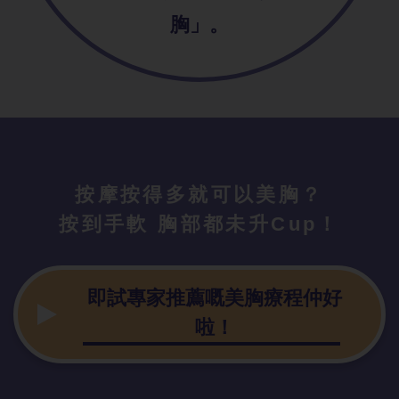
胸」。
按摩按得多就可以美胸？
按到手軟 胸部都未升Cup！
即試專家推薦嘅美胸療程仲好
啦！