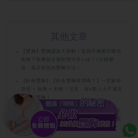
其他文章
【豐胸】豐胸謬論大拆解！告別平胸要吃哪些
食物？按摩能令胸部變大升Cup？1分鐘睇
清：真正有效的豐胸方法！
【針灸豐胸】【針灸豐胸有用嗎？】一文解析
原理 + 效果 + 利弊！注意，有4類人士不適宜
做針灸豐胸！
【平胸】【平胸】誰說平胸就是天生註定？立
即看後天補救方法！這樣做胸部天然變大，貧
乳也能逆襲，豐胸必學！