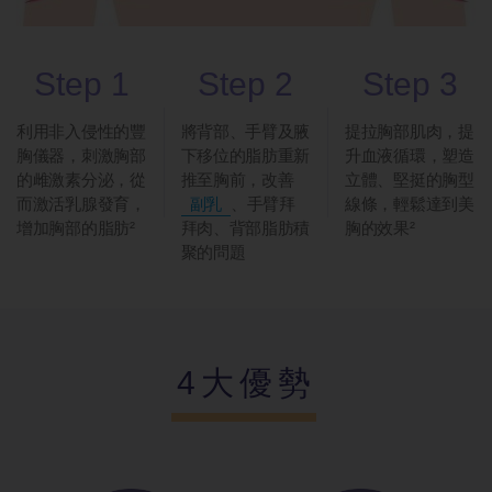
Step 1
Step 2
Step 3
利用非入侵性的豐
將背部、手臂及腋
提拉胸部肌肉，提
胸儀器，刺激胸部
下移位的脂肪重新
升血液循環，塑造
的雌激素分泌，從
推至胸前，改善
立體、堅挺的胸型
而激活乳腺發育，
副乳
、手臂拜
線條，輕鬆達到美
增加胸部的脂肪²
拜肉、背部脂肪積
胸的效果²
聚的問題
4大優勢