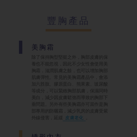
豐胸產品
美胸霜
除了保持胸型堅挺之外，胸部皮膚的保
養也不能忽視，因此不少女性會使用美
胸霜，滋潤肌膚之餘，也可以增加胸部
肌膚彈性。常見的美胸霜產品中，會添
加六胜肽、膠原蛋白、熊果素、玻尿酸
等成分，可以緊緻胸部肌膚，保濕同時
美白，減少因皮膚鬆弛而導致的胸部下
垂問題。另外有些美胸霜亦可當作是胸
部專用的防曬霜，減少乳房的皮膚受紫
外線侵害，延緩
皮膚老化
。
矯形內衣