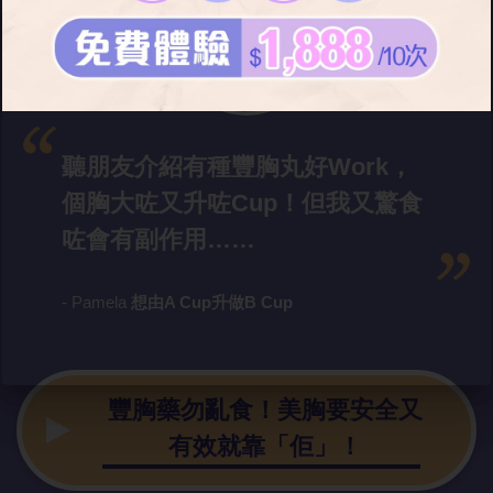
聽朋友介紹有種豐胸丸好Work，
個胸大咗又升咗Cup！但我又驚食
咗會有副作用……
- Pamela
想由A Cup升做B Cup
豐胸藥勿亂食！美胸要安全又
有效就靠「佢」！