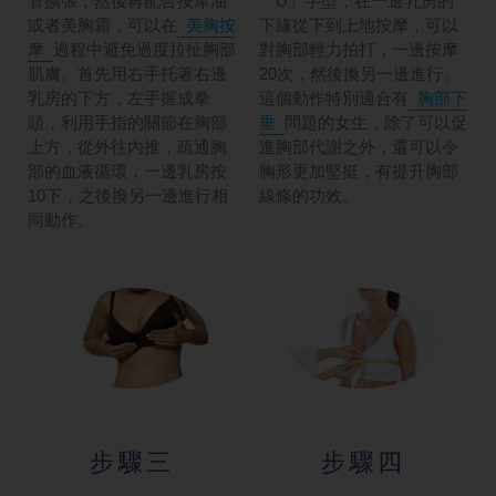
管擴張，然後再配合按摩油
「U」字型，在一邊乳房的
或者美胸霜，可以在
美胸按
下緣從下到上地按摩，可以
摩
過程中避免過度拉扯胸部
對胸部輕力拍打，一邊按摩
肌膚。首先用右手托著右邊
20次，然後換另一邊進行。
乳房的下方，左手握成拳
這個動作特別適合有
胸部下
頭，利用手指的關節在胸部
垂
問題的女生，除了可以促
上方，從外往內推，疏通胸
進胸部代謝之外，還可以令
部的血液循環，一邊乳房按
胸形更加堅挺，有提升胸部
10下，之後換另一邊進行相
線條的功效。
同動作。
步驟三
步驟四