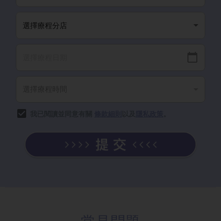
我已閱讀並同意有關
條款細則
以及
隱私政策
。