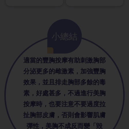
小總結
適當的豐胸按摩有助刺激胸部
分泌更多的雌激素，加強豐胸
效果，並且排走胸部多餘的毒
素，好處甚多，不過進行美胸
按摩時，也要注意不要過度拉
扯胸部皮膚，否則會影響肌膚
彈性，美胸不成反而變「毀