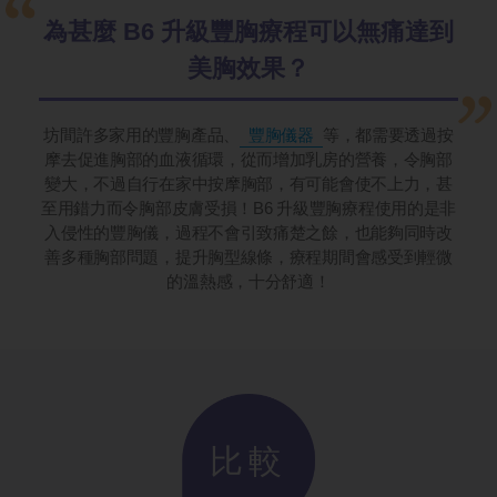
為甚麼 B6 升級豐胸療程可以無痛達到
美胸效果？
坊間許多家用的豐胸產品、
豐胸儀器
等，都需要透過按
摩去促進胸部的血液循環，從而增加乳房的營養，令胸部
變大，不過自行在家中按摩胸部，有可能會使不上力，甚
至用錯力而令胸部皮膚受損！B6 升級豐胸療程使用的是非
入侵性的豐胸儀，過程不會引致痛楚之餘，也能夠同時改
善多種胸部問題，提升胸型線條，療程期間會感受到輕微
的溫熱感，十分舒適！
比較