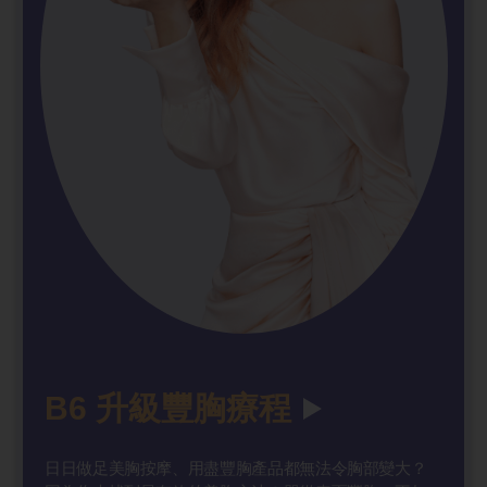
B6 升級豐胸療程
日日做足美胸按摩、用盡豐胸產品都無法令胸部變大？