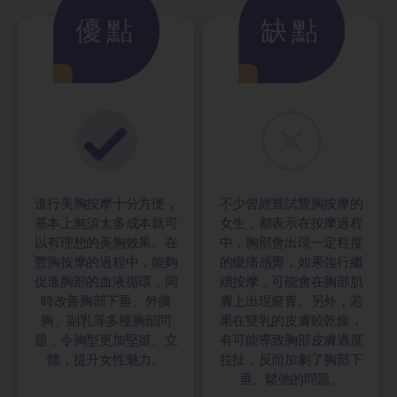
優點
缺點
進行美胸按摩十分方便，
不少曾經嘗試豐胸按摩的
基本上無須太多成本就可
女生，都表示在按摩過程
以有理想的美胸效果。在
中，胸部會出現一定程度
豐胸按摩的過程中，能夠
的痠痛感覺，如果強行繼
促進胸部的血液循環，同
續按摩，可能會在胸部肌
時改善胸部下垂、外擴
膚上出現瘀青。另外，若
胸、副乳等多種胸部問
果在雙乳的皮膚較乾燥，
題，令胸型更加堅挺、立
有可能導致胸部皮膚過度
體，提升女性魅力。
拉扯，反而加劇了胸部下
垂、鬆弛的問題。