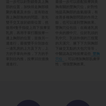
這一步可以針對鎖骨及上胸
最後一步可以搭配按摩與美
部的位置，加快排走胸部積
胸有關的豐胸穴位，針對性
聚的毒素及水份，並有助改
地提高胸部的血氣循瓖，有
善上胸部無肉的問題。首先
改善多種胸部問題的作用之
雙手交叉放於鎖骨位置，然
餘，也可以達到豐胸效果。
後用4隻手指從上而下按摩至
豐胸穴位包括：在兩邊乳房
乳房，再用手掌打圈按摩一
中央的膻中穴、位於乳頭的
邊上胸部的位置，並換另一
乳中穴、乳頭外側約三指寬
邊進行，最後雙手分別放在
的天溪穴、腋下下方與胸部
一邊乳房的上方及下方，上
下緣交叉點的大包穴等等，
方的手掌向外推，下方的手
中醫認為定時按摩這些
豐胸
掌則往內推，按摩10次後換
穴位
，可以增加胸部肌膚彈
邊進行。
性，增強豐胸效果。