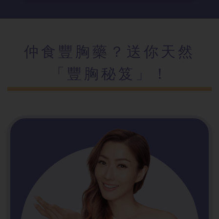
仲食豐胸藥？送你天然
「豐胸秘笈」！