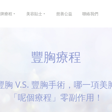
皇牌
療程
美容
貼士
慈善
公益
聯絡
我們
豐胸療程
胸 V.S. 豐胸手術，哪一項
「呢個療程」零副作用！