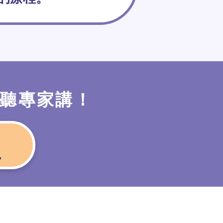
如聽專家講！
！