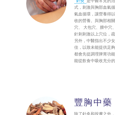
針灸
是中醫常見的
式，刺激與胸部血氣
氣血循環，讓營養得
收的營養。與胸部相
穴、 大包穴、膻中穴
針刺刺激以上穴位，
另外，中醫指出不少
佳，以致未能提供足
都會先從調理脾胃功
能從飲食中吸收充分
豐胸中藥
除了針灸和按摩之外