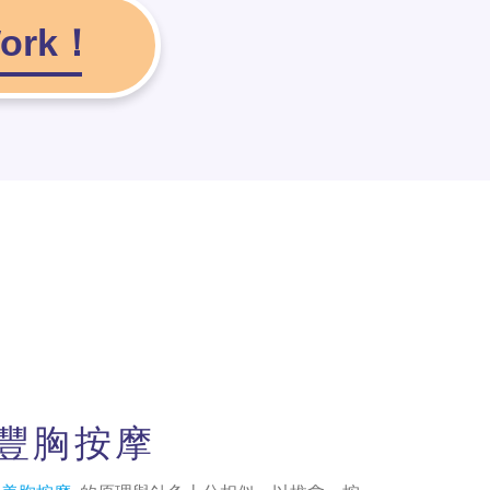
rk！
豐胸按摩