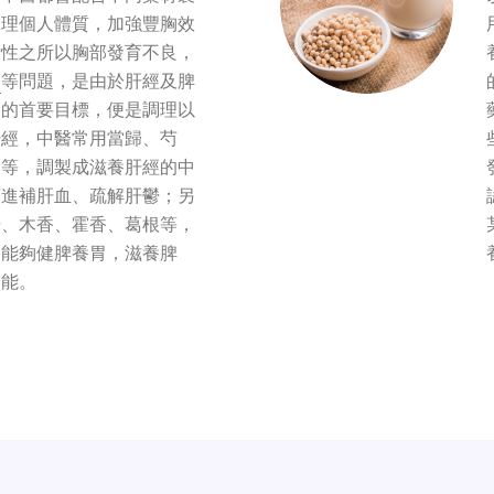
調理個人體質，加強豐胸效
女性之所以胸部發育不良，
等問題，是由於肝經及脾
胸的首要目標，便是調理以
肝經，中醫常用當歸、芍
胡等，調製成滋養肝經的中
可進補肝血、疏解肝鬱；另
湯、木香、霍香、葛根等，
，能夠健脾養胃，滋養脾
功能。