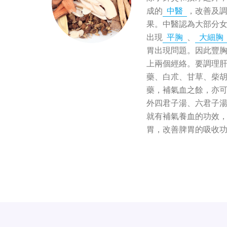
成的
中醫
，改善及
果。中醫認為大部分
出現
平胸
、
大細胸
胃出現問題。因此豐
上兩個經絡。要調理
藥、白朮、甘草、柴
藥，補氣血之餘，亦
外四君子湯、六君子
就有補氣養血的功效
胃，改善脾胃的吸收