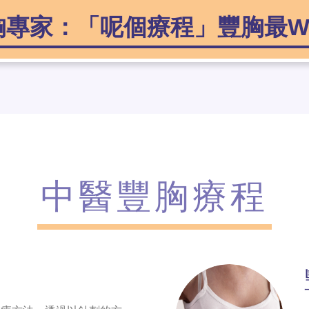
胸專家：「呢個療程」豐胸最Wo
中醫豐胸療程