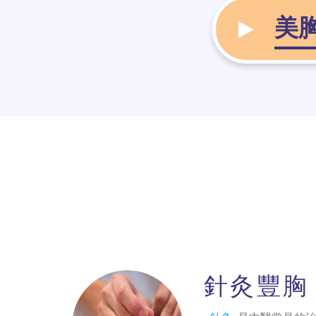
美
針灸豐胸