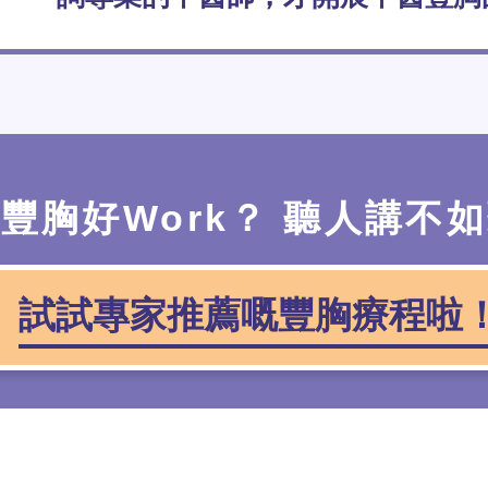
豐胸好Work？ 聽人講不
試試專家推薦嘅豐胸療程啦