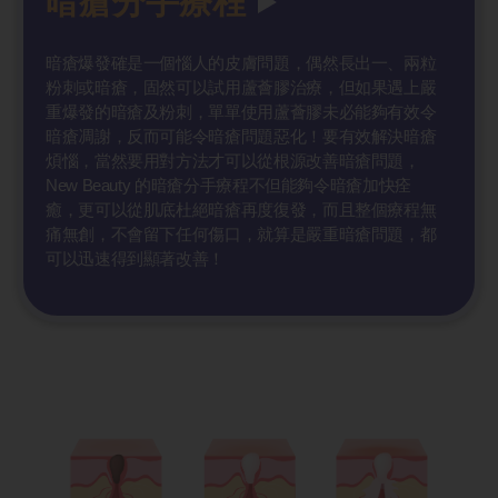
暗瘡分手療程
暗瘡爆發確是一個惱人的皮膚問題，偶然長出一、兩粒
粉刺或暗瘡，固然可以試用蘆薈膠治療，但如果遇上嚴
重爆發的暗瘡及粉刺，單單使用蘆薈膠未必能夠有效令
暗瘡凋謝，反而可能令暗瘡問題惡化！要有效解決暗瘡
煩惱，當然要用對方法才可以從根源改善暗瘡問題，
New Beauty 的暗瘡分手療程不但能夠令暗瘡加快痊
癒，更可以從肌底杜絕暗瘡再度復發，而且整個療程無
痛無創，不會留下任何傷口，就算是嚴重暗瘡問題，都
可以迅速得到顯著改善！