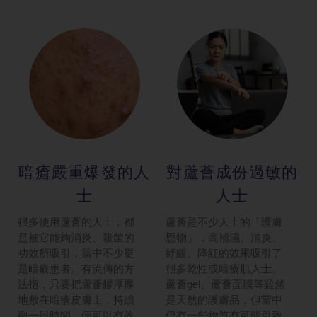
暗瘡嚴重爆發的人
對蘆薈成份過敏的
士
人士
很多使用蘆薈的人士，都
蘆薈是不少人士的「護膚
是被它能夠消炎、殺菌的
恩物」，高補濕、消炎、
功效所吸引，當中不少更
紓緩、降紅的效果吸引了
是暗瘡患者。有流傳的方
很多乾性或暗瘡肌人士。
法指，只要把蘆薈膠厚厚
蘆薈gel、蘆薈面膜等雖然
地敷在暗瘡皮膚上，持續
是天然的護膚品，但當中
敷一段時間，便可以有效
仍有一些物質有可能引致