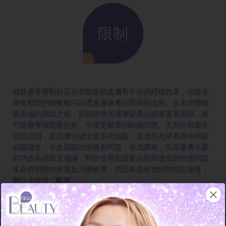
限制
雖然蘆薈膠對於正在生暗瘡的皮膚有不俗的紓緩效果，但並非
所有類型的暗瘡都可以透過蘆薈產品而得到改善。在未清楚暗
瘡形成的原因之前，貿貿然使用蘆薈膠產品或者蘆薈面膜，有
可能會導致暗瘡惡化，引發更嚴重的暗瘡問題。大部分暗瘡生
成的原因，是肌膚分泌出過多的油脂，造成毛孔堵塞而令暗瘡
細菌滋生，令皮脂腺出現發炎問題，形成膿瘡，但是蘆薈主要
的功效為紓緞及補濕，對於改善因過量油脂而造成的暗瘡問題
未必有明顯的改善及治療效果，而且未必有效預防痘痘復發，
難以令痘痘「斷尾」。