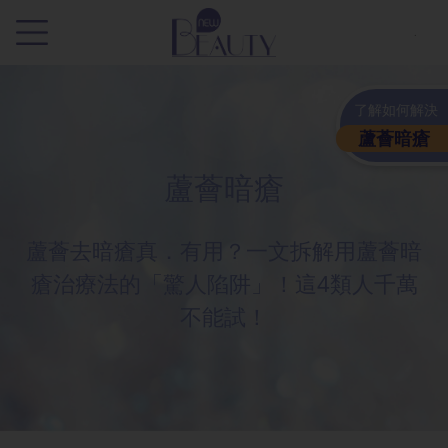
.
了解如何解決
蘆薈暗瘡
蘆薈暗瘡
蘆薈去暗瘡真．有用？一文拆解用蘆薈暗
瘡治療法的「驚人陷阱」！這4類人千萬
不能試！