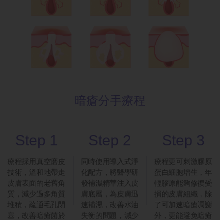
暗瘡分手療程
Step 1
Step 2
Step 3
療程採用真空磨皮
同時使用導入式淨
療程更可刺激膠原
技術，溫和地帶走
化配方，將醫學研
蛋白細胞增生，年
皮膚表面的老舊角
發補濕精華注入皮
輕膠原能夠修復受
質，減少過多角質
膚底層，為皮膚迅
損的皮膚組織，除
堆積，疏通毛孔閉
速補濕，改善水油
了可加速暗瘡凋謝
塞，改善暗瘡菌於
失衡的問題，減少
外，更能避免暗瘡