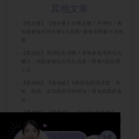
其他文章
【頸生瘡】【頸生瘡】好痛又醜？不用怕！教
你破解女性頸生瘡4大原因+最強去暗瘡方法推
薦
【黑頭貼】黑頭貼有用嗎？草莓鼻愈用愈毛孔
擴大，用錯更會扯到毛孔流血！即看4類忌用
人士
【面油紙】【面油紙】5種面油紙講清楚，米
紙、藍紙、金箔紙有不同用法！避免愈吸愈多
油！
【爽膚棉】【爽膚棉】一片搞掂5個護膚步
驟？消委會說有果酸棉片的ＸＸＸ大超標，可
能爛面！