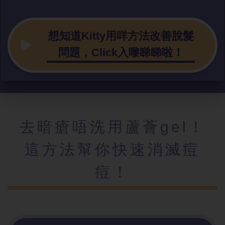
想知道Kitty用咩方法改善脫髮
問題，Click入嚟睇睇啦！
去暗瘡唔洗用蘆薈gel！
這方法幫你快速消滅痘
痘！