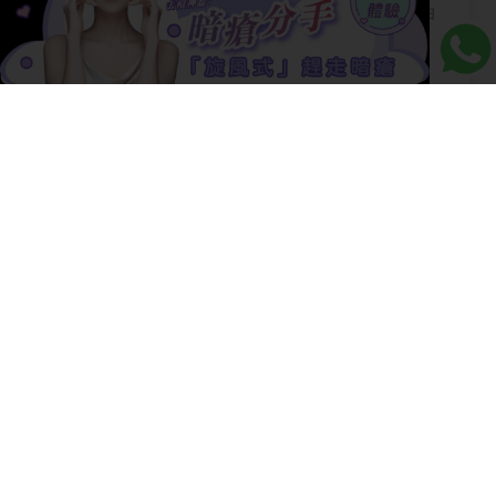
【椰子油護膚】【椰子油護膚】最適合椰子油
的膚質是甚麼？又應該怎樣挑選椰子油？
【清潔面膜】【清潔面膜推介2024】想去黑
頭粉刺？清潔面膜的4大好處，正確用法及4類
忌用人士！
【暗瘡貼】【暗瘡貼】3款暗瘡貼大比較！暗
瘡貼的原理是甚麼？為甚麼石頭瘡不能用痘痘
貼解決？教你暗瘡貼的正確用法！
【囊腫型暗瘡】【囊腫型暗瘡】一文了解囊腫
型暗瘡成因、類型、成因，推介CP值最高的治
療方法！
相關療程