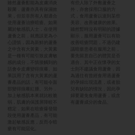
雖然蘆薈酊能為皮膚消炎
有些人除了外敷蘆薈之
殺菌，蘆薈亦具有保濕效
外，亦會採用口服的方
果，但並非所有人都適合
式，食用蘆薈以達到某些
使用蘆薈治療暗瘡。如果
美容、改善健康的效果。
屬於敏感肌人士，在使用
雖然暫時沒有明顯的證據
蘆薈之前，就應該更為小
顯示，服用蘆薈可以有助
心謹慎，因為新鮮的蘆薈
改善暗瘡問題，不過仍建
之中含有大黃素，大黃素
議暗瘡患者在服用之前，
是一種有可能引致皮膚敏
要先留意自己的體質是否
感的成分，不慎接觸到的
適合。其中正在懷孕的女
話會令皮膚變得痕癢。如
士則不建議食用蘆薈，因
果誤用了含有大黃素的蘆
為過往有曾經食用過蘆薈
薈產品的話，有可能令面
的孕婦出現流產，或者胎
部變得痕癢紅腫。另外，
兒有缺陷的情況，因此孕
加上敏感肌本來就比較脆
婦要避免食用蘆薈，或含
弱，肌膚的保護屏障較不
有蘆薈成分的食品。
穩定，如果在暗瘡爆發階
段使用蘆薈產品，有可能
激起敏感反應，反而令暗
瘡有可能惡化。