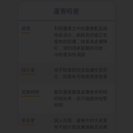
蘆薈暗瘡
原理
利用蘆薈之中的蘆薈酊及維
他命成分，鎮靜及紓緩正在
發炎的肌膚，快速為皮膚降
紅，達到消炎殺菌的功效，
令暗瘡加快凋謝
持久度
視乎暗瘡類型及肌膚性質而
定，暗瘡有可能會再度復發
見效時間
敷完蘆薈膠後皮膚會有即時
紓緩效果，但只能維持短暫
時間
安全度
因人而異，蘆薈中的大黃素
有可能引致皮膚過敏及痕癢