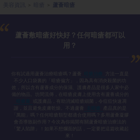
美容資訊
暗瘡
蘆薈暗瘡
>
>
蘆薈敷暗瘡好快好？任何暗瘡都可以
用？
你有試過用蘆薈治療暗瘡嗎？蘆薈
暗瘡治療
方法一直是
不少人口袋裏的「暗瘡偏方」，因為具有消炎殺菌的功
效，所以含有蘆薈成分的保濕、護膚產品是很多人家中必
備的物品。坊間流傳，在暗瘡皮膚上使用含有蘆薈成分的
暗瘡膏
或護膚品，有助消滅暗瘡細菌，令痘痘快速凋
謝，並且避免皮膚乾燥。不過蘆薈
去暗瘡
產品真的是
「萬能」嗎？任何暗瘡類型都適合使用嗎？多用蘆薈凝膠
會否導致副作用？今次為你揭開有關蘆薈暗瘡治療法的
「驚人陷阱」！如果不想爛面的話，一定要把這篇收藏起
來！