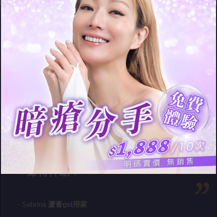
上網睇到有人教用蘆薈去暗瘡，又
平又Work，諗住人哋得，我都得
啦…… 點知用完蘆薈之後，啲暗瘡
爆得仲勁！
- Sabrina
蘆薈gel用家