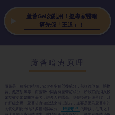
蘆薈Gel勿亂用！搵專家醫暗
瘡先係「王道」！
蘆薈暗瘡原理
蘆薈是一種多肉植物，它含有多種營養成分，包括維他命、礦物
質、氨基酸等等，而蘆薈中因含有蘆薈酊成分，所以它的消炎殺
菌功效更加是非常著名，許多人在曬傷、割傷後使用蘆薈膠，以
作紓緩之用。蘆薈暗瘡治療法之所以流行，主要是因為蘆薈中的
抗氧化劑化合物及多種補濕成分。
暗瘡形成
的時候，毛孔之中
有大量的暗瘡細菌滋生，此時使用蘆薈膠的話，便能有殺菌消炎