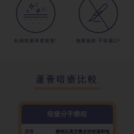
杜絕暗瘡再度復發²
無痛無創 不留傷口²
蘆薈暗瘡比較
暗瘡分手療程
原理
療程以真空磨皮技術溫和地