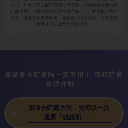
中指、無名指從上而下打圈按摩全臉，有助蘆薈汁滲透至
肌膚底層。但是在用蘆薈汁按摩之前，一定要先把少量的
蘆薈汁塗抹在耳後或腮邊，測試是否出現過敏，沒有敏感
反應才可在面部大範圍使用。
搽蘆薈去暗瘡唔一定有用！ 隨時暗瘡
爆得仲勁！
用啱去暗瘡方法，先可以一次
還原「靚靚肌」！