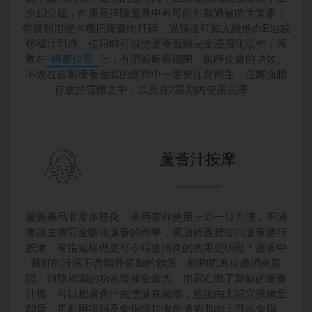
少10分鐘，作用是清除蘆薈中有可能引致過敏的大黃素；
然後利用攪拌機把蘆薈肉打碎，過篩後可加入維他命E油或
檸檬汁即成。使用時可以把蘆薈面膜完全浸濕化妝棉，再
敷在
暗瘡位置
上，有消滅暗瘡細菌、鎮靜皮膚的功效。
不過在自製蘆薈面膜的過程中一定要注意衛生，並將面膜
存放於雪櫃之中，以及在2星期內使用完畢。
蘆薈汁按摩
蘆薈產品非常多樣化，令用家在使用上亦十分方便，不過
要讓皮膚完全吸收蘆薈的精華，莫過於直接使用蘆薈進行
按摩，有指這樣做更可令暗瘡消炎的效果更明顯！蘆薈中
新鮮的汁液不含額外添加的物質，能夠把為皮膚消炎殺
菌、鎮靜補濕的功效發揮至最大。用家在取了新鮮的蘆薈
汁後，可以把蘆薈汁先塗滿在面部，然後由太陽穴按摩至
顴骨；再利用拇指及食指提拉嘴角邊的肌肉；再以食指、