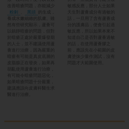
改善暗瘡問題，亦能減少
敏感反應，部分人士如果
粉刺
、
黑頭
的生成，
天生對蘆薈成分有過敏的
養成水嫩細緻的肌膚。雖
話，一旦用了含有蘆薈成
然有些研究顯示，蘆薈可
分的護膚品，便會引起過
以鎮靜暗瘡的問題，但對
敏反應，所以如果本來不
於暗瘡正處於嚴重爆發期
知道自己是否對蘆薈過敏
的人士，並不建議使用蘆
的話，在使用蘆薈膠之
薈進行治療，因為嚴重的
前，應該先在小範圍的皮
暗瘡有可能是真皮底層的
膚塗抹少量作測試，沒有
皮脂腺正在發炎，如果再
問題才大範圍使用。
胡亂使用蘆薈進行治療，
有可能令暗瘡問題惡化，
如果暗瘡問題十分嚴重，
建議應該向皮膚科醫生求
醫進行治療。