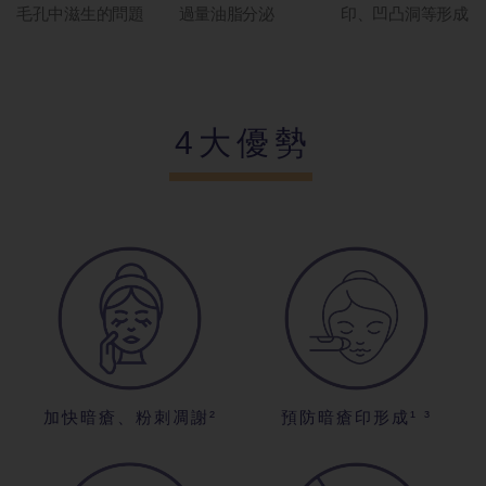
毛孔中滋生的問題
過量油脂分泌
印、凹凸洞等形成
4大優勢
加快暗瘡、粉刺凋謝²
預防暗瘡印形成¹ ³