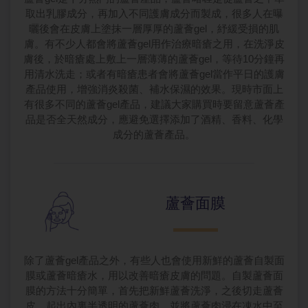
取出乳膠成分，再加入不同護膚成分而製成，很多人在曝
曬後會在皮膚上塗抹一層厚厚的蘆薈gel，紓緩受損的肌
膚。有不少人都會將蘆薈gel用作治療暗瘡之用，在洗淨皮
膚後，於暗瘡處上敷上一層薄薄的蘆薈gel，等待10分鐘再
用清水洗走；或者有暗瘡患者會將蘆薈gel當作平日的護膚
產品使用，增強消炎殺菌、補水保濕的效果。現時市面上
有很多不同的蘆薈gel產品，建議大家購買時要留意蘆薈產
品是否全天然成分，應避免選擇添加了酒精、香料、化學
成分的蘆薈產品。
蘆薈面膜
除了蘆薈gel產品之外，有些人也會使用新鮮的蘆薈自製面
膜或蘆薈暗瘡水，用以改善暗瘡皮膚的問題。自製蘆薈面
膜的方法十分簡單，首先把新鮮蘆薈洗淨，之後切走蘆薈
皮，起出內裏半透明的蘆薈肉，並將蘆薈肉浸在凍水中至