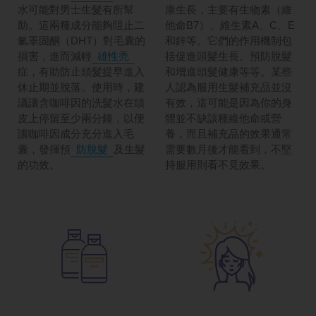
水可能對男士生髮有所幫
康生長，主要有生物素（維
助。這兩種成分能夠阻止二
他命B7）、維生素A、C、E
氫睪固酮（DHT）對毛囊的
和鋅等。它們的作用機制包
損害，進而減輕
雄性禿
括促進頭髮生長、預防脫髮
症，有助防止頭髮提早進入
和增進頭髮健康等等。某些
休止期並脫落。使用時，建
人認為服用生髮補充品並沒
議讓含咖啡因的洗髮水在頭
有效，這可能是因為你的身
皮上停留至少兩分鐘，以便
體並不缺該種維他命或營
讓咖啡因成分充分進入毛
養，而且補充品的效果通常
囊，發揮預
防脫髮
及生髮
需要數月後才能看到，不堅
的功效。
持服用則看不見效果。