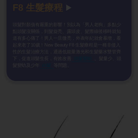
F8 生髮療
程
頭髮對顏值有嚴重的影響！別以為「男人老狗」多點少
點頭髮沒關係，到髮旋禿、露頭皮、髮際線後移時就知
道有多心痛了！男人一旦微禿，外表年紀就會暴增，看
起來老了10歲！New Beauty F8 生髮療程是一種非侵入
性的生髮治療方法，通過低能量激光和生髮藥水雙管齊
下，促進頭髮生長，有效改善
頭髮變幼
、髮量少、頭
髮變幼及少年
白髮
等問題。