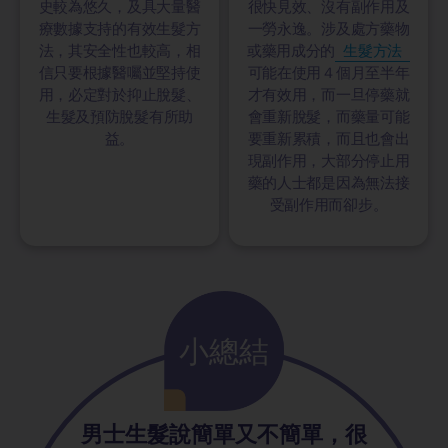
史較為悠久，及具大量醫
很快見效、沒有副作用及
療數據支持的有效生髮方
一勞永逸。涉及處方藥物
法，其安全性也較高，相
或藥用成分的
生髮方法
信只要根據醫囑並堅持使
可能在使用４個月至半年
用，必定對於抑止脫髮、
才有效用，而一旦停藥就
生髮及預防脫髮有所助
會重新脫髮，而藥量可能
益。
要重新累積，而且也會出
現副作用，大部分停止用
藥的人士都是因為無法接
受副作用而卻步。
小總結
男士生髮說簡單又不簡單，很