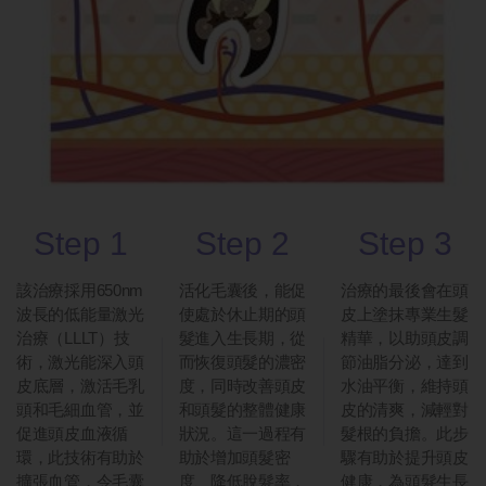
Step 1
Step 2
Step 3
該治療採用650nm
活化毛囊後，能促
治療的最後會在頭
波長的低能量激光
使處於休止期的頭
皮上塗抹專業生髮
治療（LLLT）技
髮進入生長期，從
精華，以助頭皮調
術，激光能深入頭
而恢復頭髮的濃密
節油脂分泌，達到
皮底層，激活毛乳
度，同時改善頭皮
水油平衡，維持頭
頭和毛細血管，並
和頭髮的整體健康
皮的清爽，減輕對
促進頭皮血液循
狀況。這一過程有
髮根的負擔。此步
環，此技術有助於
助於增加頭髮密
驟有助於提升頭皮
擴張血管，令毛囊
度、降低脫髮率，
健康，為頭髮生長