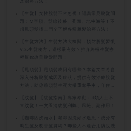
及治療方法！
【生髮】女性脫髮不容忽視！認識常見脫髮問
題：M字額、髮線後移、禿頭、地中海等！不
想甩頭髮找上門？了解各種脫髮治療方法！
【生髮方法】生髮方法大檢閱：預防脫髮習慣
V.S.生髮秘方，邊樣最有效？推介終極生髮療
程幫你改善脫髮問題！
【甩頭髮】甩頭髮成因有哪些？本篇文章將會
深入分析脫髮成因及症狀，提供有效治療脫髮
方法，助你將頭髮生死大權重奪手中，守住那
「瀕臨絕種」的稀有頭髮！
【紋髮】【紋髮指南】專家奉勸：4類人士不
宜紋髮！一文看清紋髮利弊、風險、副作用！
【咖啡因洗頭水】咖啡因洗頭水迷思：成分有
助生髮及改善髮質嗎？哪些人不適合用防脫洗