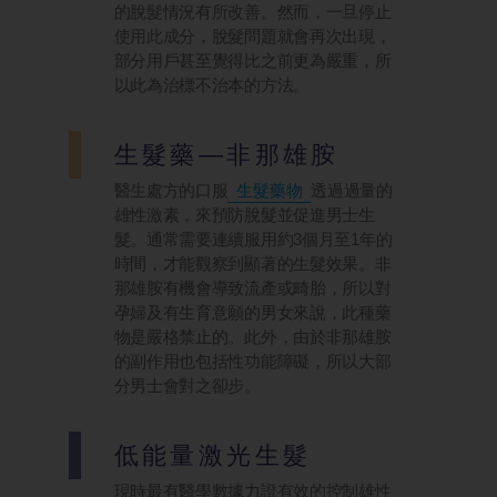
的脫髮情況有所改善。然而，一旦停止
使用此成分，脫髮問題就會再次出現，
部分用戶甚至覺得比之前更為嚴重，所
以此為治標不治本的方法。
生髮藥—非那
雄胺
醫生處方的口服
生髮藥物
透過過量的
雄性激素，來預防脫髮並促進男士生
髮。通常需要連續服用約3個月至1年的
時間，才能觀察到顯著的生髮效果。非
那雄胺有機會導致流產或畸胎，所以對
孕婦及有生育意願的男女來說，此種藥
物是嚴格禁止的。此外，由於非那雄胺
的副作用也包括性功能障礙，所以大部
分男士會對之卻步。
低能量激光生
髮
現時最有醫學數據力證有效的控制雄性