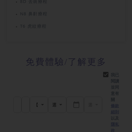
8D 去斑療程
N8 鼻鼾療程
T6 虎紋療程
免費體驗
/了解更多
我已
閱讀
並同
意有
關
條款
細則
以及
隱私
政