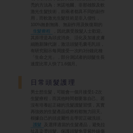
禿的方法為：米諾地爾、非那雄胺及軟
激光生髮技術，前兩者都具不同的副作
用，而軟激光生髮技術是非入侵性，
100%無創無痛、無副作用及恢復期的
生髮療程
，因此廣受脫髮人士歡迎。
其原理是為頭皮消炎、活化及加速皮膚
細胞新陳代謝，激活頭髮毛囊毛乳頭，
有研究顯示每周接受一次約3分鐘此種
「生命之光」，部分測試者的頭髮生長
速度比常人快了1.6個月。
日常頭髮護理
男士想生髮，可能會一個月接受1-2次
生髮療程，而其他時間都要靠自己。若
沒有培養起正確的洗髮護髮習慣，其實
再強效的生髮產品或療程都無力回天。
根據自己的頭皮屬性去學習正確洗頭、
護髮
及選擇適當的生髮產品，避免拉
扯及染燙頭髮、保護頭髮免受紫外線傷