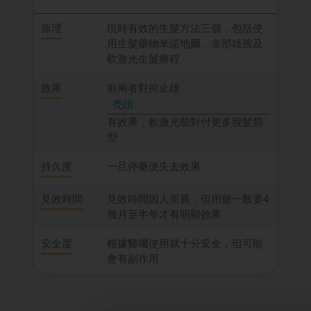
原理
現時有效的生髮方法三個，包括使
用生髮藥物米諾地爾、非那雄胺及
軟激光生髮療程
效果
前兩者對抑止雄
禿頭
有效果，軟激光能對付更多脫髮類
型
持久度
一旦停藥便失去效果
見效時間
見效時間因人而異，但用藥一般要4
個月至半年才有明顯效果
安全度
根據醫囑使用就十分安全，但可能
會有副作用