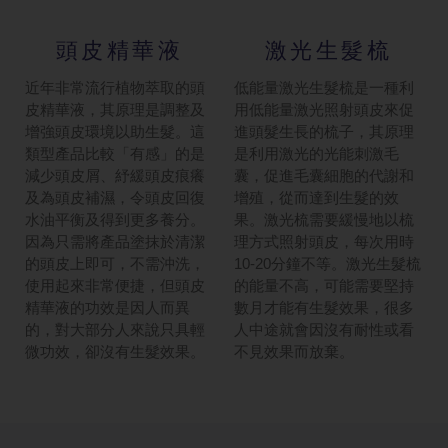
頭皮精華液
激光生髮梳
近年非常流行植物萃取的頭
低能量激光生髮梳是一種利
皮精華液，其原理是調整及
用低能量激光照射頭皮來促
增強頭皮環境以助生髮。這
進頭髮生長的梳子，其原理
類型產品比較「有感」的是
是利用激光的光能刺激毛
減少頭皮屑、紓緩頭皮痕癢
囊，促進毛囊細胞的代謝和
及為頭皮補濕，令頭皮回復
增殖，從而達到生髮的效
水油平衡及得到更多養分。
果。激光梳需要緩慢地以梳
因為只需將產品塗抹於清潔
理方式照射頭皮，每次用時
的頭皮上即可，不需沖洗，
10-20分鐘不等。激光生髮梳
使用起來非常便捷，但頭皮
的能量不高，可能需要堅持
精華液的功效是因人而異
數月才能有生髮效果，很多
的，對大部分人來說只具輕
人中途就會因沒有耐性或看
微功效，卻沒有生髮效果。
不見效果而放棄。