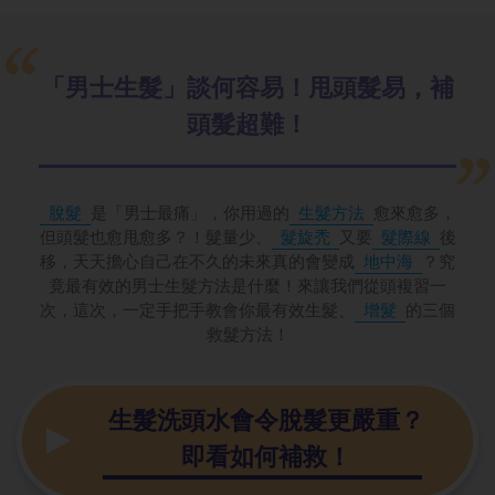
「男士生髮」
談何容易！甩頭髮易，補
頭髮超難！
脫髮
是「男士最痛」，你用過的
生髮方法
愈來愈多，
但頭髮也愈甩愈多？！髮量少、
髮旋禿
又要
髮際線
後
移，天天擔心自己在不久的未來真的會變成
地中海
？究
竟最有效的男士生髮方法是什麼！來讓我們從頭複習一
次，這次，一定手把手教會你最有效生髮、
增髮
的三個
救髮方法！
生髮洗頭水會
令脫髮更嚴重？
即看如何補救！