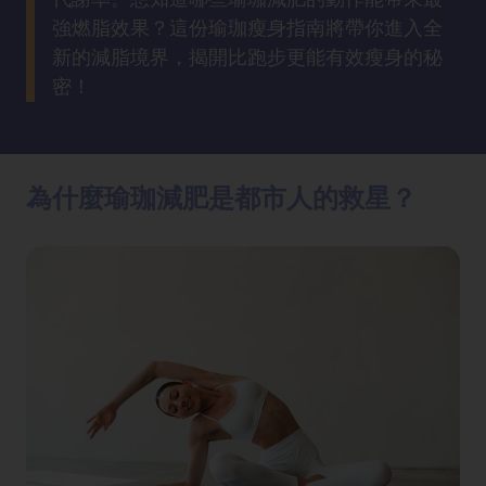
方
強燃脂效果？這份瑜珈瘦身指南將帶你進入全
法
新的減脂境界，揭開比跑步更能有效瘦身的秘
密！
鼻
鼾
解
決
為什麼瑜珈減肥是都市人的救星？
減
肥
全
攻
略
消
除
虎