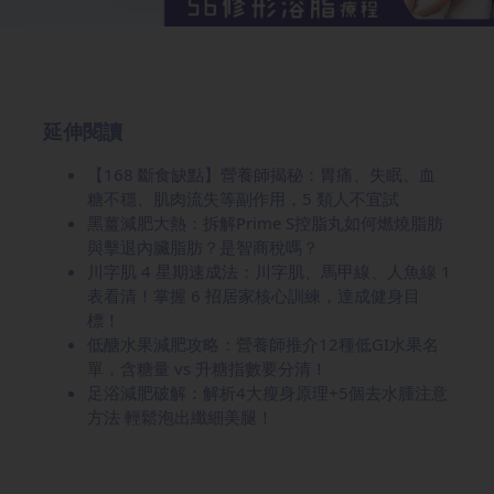
延伸閱讀
【168 斷食缺點】營養師揭秘：胃痛、失眠、血
糖不穩、肌肉流失等副作用，5 類人不宜試
黑薑減肥大熱：拆解Prime S控脂丸如何燃燒脂肪
與擊退內臟脂肪？是智商稅嗎？
川字肌 4 星期速成法：川字肌、馬甲線、人魚線 1
表看清！掌握 6 招居家核心訓練，達成健身目
標！
低醣水果減肥攻略：營養師推介12種低GI水果名
單，含糖量 vs 升糖指數要分清！
足浴減肥破解：解析4大瘦身原理+5個去水腫注意
方法 輕鬆泡出纖細美腿！