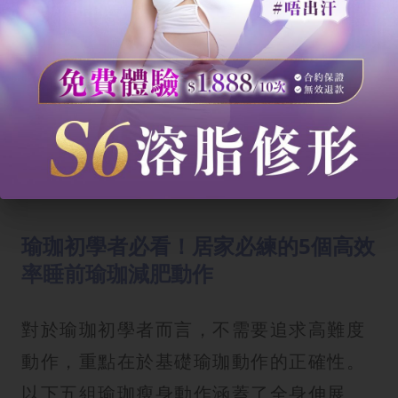
我已閱讀並同意有關
條款細則
以及
隱私政
策
。
完成登記
瑜珈初學者必看！居家必練的5個高效
率睡前瑜珈減肥動作
對於瑜珈初學者而言，不需要追求高難度
動作，重點在於基礎瑜珈動作的正確性。
以下五組瑜珈瘦身動作涵蓋了全身伸展、