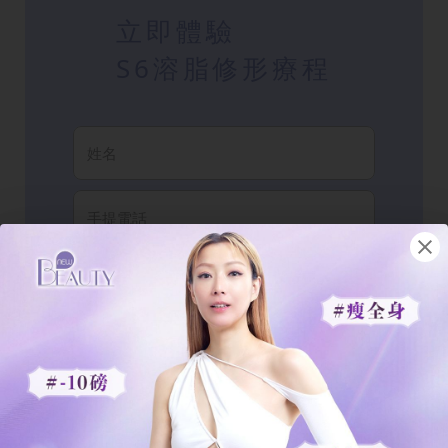
立即體驗
S6溶脂修形療程