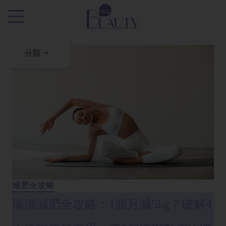
.
分類
粉
刺
黑
頭
百
科
美
白
減肥全攻略
去
瑜珈減肥全攻略：1個月減5kg？破解4
斑