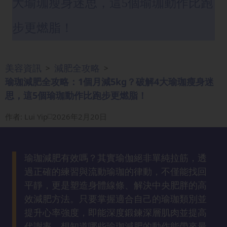
大瑜珈瘦身迷思，這5個瑜珈動作比跑
眼
袋
步更燃脂！
知
識
美容資訊
減肥全攻略
>
>
生
瑜珈減肥全攻略：1個月減5kg？破解4大瑜珈瘦身迷
髮
思，這5個瑜珈動作比跑步更燃脂！
解
密
作者
:
Lui Yip
2026年2月20日
去
印
瑜珈減肥有效嗎？其實瑜伽絕非單純拉筋，透
知
過正確的練習與流動瑜珈的律動，不僅能找回
識
平靜，更是塑造身體線條、解決中央肥胖的高
效減肥方法。只要掌握適合自己的瑜珈類別並
瘦
提升心率強度，即能深度鍛鍊深層肌肉並提高
面
代謝率。想知道哪些瑜珈減肥的動作能帶來最