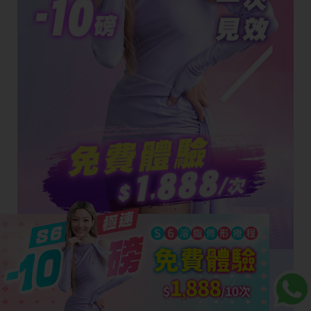
立即體驗
S6溶脂修形療程